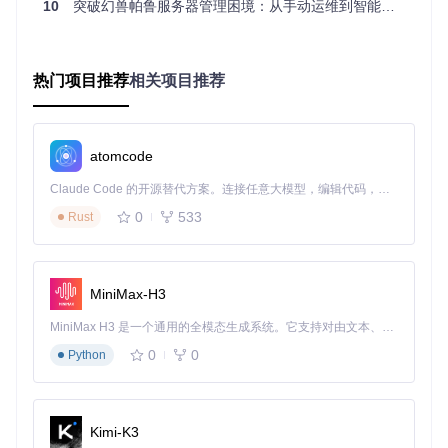
UE4SS的热重载、内存扫描等功能会周期性访问游戏内存，这
10
突破幻兽帕鲁服务器管理困境：从手动运维到智能管控的转型方案
种持续性操作大幅增加了与服务器数据同步的冲突概率，就
像"频繁翻动正在保存的文件"，极易造成数据写入错误。
热门项目推荐
相关项目推荐
分级解决方案🔧
基础级：配置优化方案
风
推
默
atomcode
险
配置项
荐
认
修改依据
等
值
值
Claude Code 的开源替代方案。连接任意大模型，编辑代码，运行命令，自动验证 — 全自动执行。用 Rust 构建，极致性能。 ｜ An open-source alternative to Claude Code. Connect any LLM, edit code, run commands, and verify changes — autonomously. Built in Rust for speed. Get Started
级
0
533
Rust
禁用热重载可减少83%的I
EnableHot
D冲突概率，避免动态代
高
ReloadSyst
0
1
码加载导致的内存地址偏
em
移
MiniMax-H3
启用缓存可降低62%的内
MiniMax H3 是一个通用的全模态生成系统。它支持对由文本、图像、视频和音频组成的多模态上下文进行统一理解，并能生成分辨率高达 2K、时长可达 15 秒的带原生立体声音频的视频。得益于面向任务泛化的系统设计，H3 在预训练阶段就已具备广泛的多模态上下文理解与生成能力，能够出色地执行复杂的多模态指令。
存扫描频率，但需配合Inv
低
UseCache
1
1
alidateCacheIfDLLDiffers
0
0
Python
使用
关闭DLL差异检查可减少
InvalidateC
缓存失效导致的内存重
中
acheIfDLLD
0
1
扫，但需手动管理版本一
Kimi-K3
iffers
致性