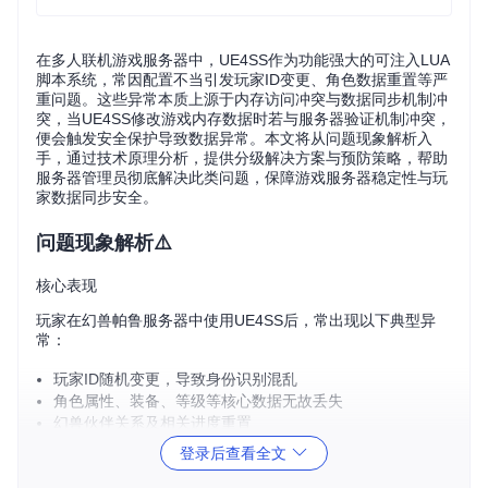
在多人联机游戏服务器中，UE4SS作为功能强大的可注入LUA
脚本系统，常因配置不当引发玩家ID变更、角色数据重置等严
重问题。这些异常本质上源于内存访问冲突与数据同步机制冲
突，当UE4SS修改游戏内存数据时若与服务器验证机制冲突，
便会触发安全保护导致数据异常。本文将从问题现象解析入
手，通过技术原理分析，提供分级解决方案与预防策略，帮助
服务器管理员彻底解决此类问题，保障游戏服务器稳定性与玩
家数据同步安全。
问题现象解析⚠️
核心表现
玩家在幻兽帕鲁服务器中使用UE4SS后，常出现以下典型异
常：
玩家ID随机变更，导致身份识别混乱
角色属性、装备、等级等核心数据无故丢失
幻兽伙伴关系及相关进度重置
服务器与客户端数据不同步，出现"幽灵物品"或"数据回滚"
登录后查看全文
影响范围