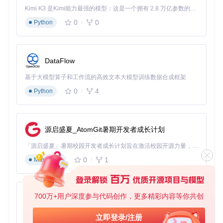
Kimi K3 是Kimi能力最强的模型：这是一个拥有 2.8 万亿参数的混合专家（MoE）模型，具备原生视觉理解能力，并支持 100 万 token 的上下文窗口。
延长扫描超时时间可提高
SecondsTo
0
0
91%的内存定位成功率，
Python
1
1
低
ScanBefore
5
0
减少因扫描中断导致的部
GivingUp
分数据加载
禁用UObject数组缓存可
DataFlow
bUseUObje
fa
tr
避免76%的对象引用错
中
ctArrayCac
ls
u
误，但会增加5-8%的内存
he
e
e
基于大模型算子和工作流的高效文本大模型训练数据合成框架
占用
0
4
Python
延迟扫描时机可避开服务
DoEarlySca
高
器初始化关键期，降低4
0
1
n
7%的启动阶段数据冲突
禁止预加载所有资源可减
源启盛夏_AtomGit暑期开发者成长计划
LoadAllAss
少68%的内存占用峰值，
etsBeforeD
高
0
1
umpingObj
避免服务器内存溢出导致
「源启盛夏」暑期校园开发者成长计划旨在激活校园开源力量，通过积分激励、认证扶持、资源倾斜等形式，引导高校组织和开发者完成「入驻 — 建项目 — 做贡献 — 获认证 — 得资源」的完整闭环。无论你是想带领社团入驻平台的组织者，还是希望用代码贡献证明自己的开发者，都能在这里找到属于你的成长路径。
ects
的数据异常
0
1
Markdown
禁用模块偏移可提高跨版
UseModule
中
本兼容性，但会增加12%
0
1
Offsets
的扫描时间
700万+用户深度参与代码创作，更多精彩内容等你共创
py-xiaozhi
实施步骤：
基于Python的Xiaozhi AI，适用于想要完整Xiaozhi体验而无需拥有专用硬件的用户。
立即登录/注册