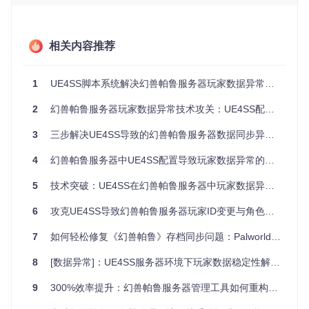
此类问题不仅影响单个玩家体验，还可能导致：
服务器信誉受损，玩家流失率上升
管理员需花费大量时间处理玩家投诉与数据恢复
相关内容推荐
极端情况下可能引发服务器群体性数据异常
1
UE4SS脚本系统解决幻兽帕鲁服务器玩家数据异常的技术方案：从原理到实践
技术原理溯源
2
幻兽帕鲁服务器玩家数据异常技术攻关：UE4SS配置优化实战指南
内存访问冲突机制
3
三步解决UE4SS导致的幻兽帕鲁服务器数据同步异常问题实战指南
UE4SS与游戏服务器的内存访问冲突可类比为"多人同时编辑
同一文档"——当UE4SS的内存修改操作与服务器的数据验证
4
幻兽帕鲁服务器中UE4SS配置导致玩家数据异常的深度解析：从根源修复到长效防护
流程同时进行时，双方对同一内存区域的读写操作会导致数据
一致性被破坏。特别是在玩家数据存储区域，这种冲突直接表
5
技术突破：UE4SS在幻兽帕鲁服务器中玩家数据异常问题的系统性解决策略
现为ID变更和数据重置。
数据同步机制冲突
6
攻克UE4SS导致幻兽帕鲁服务器玩家ID变更与角色重置问题的完整解决方案
游戏服务器采用"权威验证"模式，所有客户端数据变更需经过
7
如何轻松修复《幻兽帕鲁》存档同步问题：Palworld-Host-Save-Fix终极指南
服务器验证。UE4SS的实时内存修改绕过了正常的数据同步通
道，相当于"未经验证直接修改档案"，触发服务器的安全校验
8
[数据异常]：UE4SS服务器环境下玩家数据稳定性解决方案指南
机制，导致数据被标记为异常并重置。
9
300%效率提升：幻兽帕鲁服务器管理工具如何重构运维范式？
模块交互影响