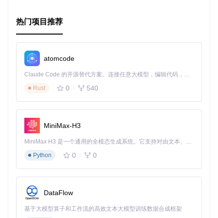
2、项目技术分析
热门项目推荐
该插件基于Sketch的API，利用其底层的层和图层组处理能
力，能够智能识别并替换指定的符号实例。同时，Symbol Sw
apper还集成了Sketch的自动更新机制，确保用户总是使用最
新版本。
atomcode
此外，为了提高用户体验，插件开发者对UI进行了细致优化，
Claude Code 的开源替代方案。连接任意大模型，编辑代码，运行命令，自动验证 — 全自动执行。用 Rust 构建，极致性能。 ｜ An open-source alternative to Claude Code. Connect any LLM, edit code, run commands, and verify changes — autonomously. Built in Rust for speed. Get Started
例如搜索功能使得在大量符号中查找目标变得容易，预选匹配
0
540
Rust
功能则提高了选择效率。
3、项目及技术应用场景
MiniMax-H3
设计系统维护
- 当你需要在整个设计系统中更新或替换某个
符号时，Symbol Swapper能帮你快速完成。
MiniMax H3 是一个通用的全模态生成系统。它支持对由文本、图像、视频和音频组成的多模态上下文进行统一理解，并能生成分辨率高达 2K、时长可达 15 秒的带原生立体声音频的视频。得益于面向任务泛化的系统设计，H3 在预训练阶段就已具备广泛的多模态上下文理解与生成能力，能够出色地执行复杂的多模态指令。
团队协作
- 在团队共享的Sketch文件中，设计师可以轻松统
0
0
Python
一符号风格，保持一致性。
快速原型迭代
- 快速试错和调整原型设计，只需一键即可更
换符号，节省大量时间。
DataFlow
4、项目特点
基于大模型算子和工作流的高效文本大模型训练数据合成框架