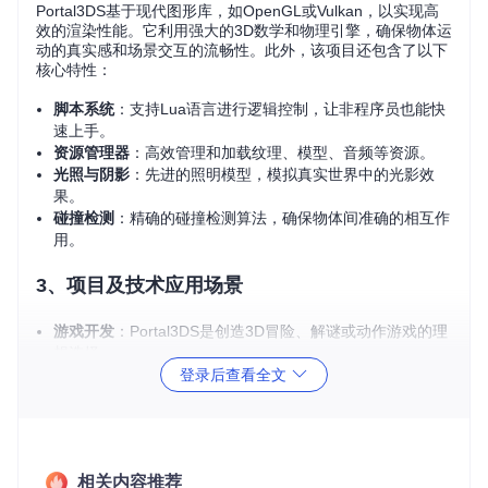
Portal3DS基于现代图形库，如OpenGL或Vulkan，以实现高
效的渲染性能。它利用强大的3D数学和物理引擎，确保物体运
动的真实感和场景交互的流畅性。此外，该项目还包含了以下
核心特性：
脚本系统
：支持Lua语言进行逻辑控制，让非程序员也能快
速上手。
资源管理器
：高效管理和加载纹理、模型、音频等资源。
光照与阴影
：先进的照明模型，模拟真实世界中的光影效
果。
碰撞检测
：精确的碰撞检测算法，确保物体间准确的相互作
用。
3、项目及技术应用场景
游戏开发
：Portal3DS是创造3D冒险、解谜或动作游戏的理
想选择。
登录后查看全文
教育
：通过3D建模，可以创建互动式的科学、历史或地理
学习工具。
建筑设计
：可视化建筑布局，允许客户在虚拟环境中预览设
计。
艺术与展览
：展示3D雕塑或其他数字艺术品，提供全新的
相关内容推荐
观赏体验。