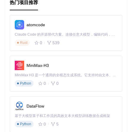
热门项目推荐
atomcode
Claude Code 的开源替代方案。连接任意大模型，编辑代码，运行命令，自动验证 — 全自动执行。用 Rust 构建，极致性能。 ｜ An open-source alternative to Claude Code. Connect any LLM, edit code, run commands, and verify changes — autonomously. Built in Rust for speed. Get Started
0
539
Rust
MiniMax-H3
MiniMax H3 是一个通用的全模态生成系统。它支持对由文本、图像、视频和音频组成的多模态上下文进行统一理解，并能生成分辨率高达 2K、时长可达 15 秒的带原生立体声音频的视频。得益于面向任务泛化的系统设计，H3 在预训练阶段就已具备广泛的多模态上下文理解与生成能力，能够出色地执行复杂的多模态指令。
0
0
Python
DataFlow
基于大模型算子和工作流的高效文本大模型训练数据合成框架
0
5
Python