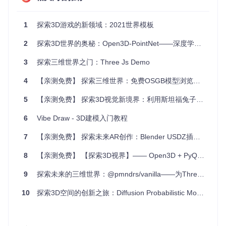
实验模拟
：物理、化学实验的虚拟仿真，降低实际操作风
险。
1
探索3D游戏的新领域：2021世界模板
4、项目特点
2
探索3D世界的奥秘：Open3D-PointNet——深度学习与3D数据的完美碰撞
开放源代码
：完全免费，自由定制，社区驱动，持续更新。
3
探索三维世界之门：Three Js Demo
易于入门
：清晰的文档和示例代码，帮助初学者快速上手。
4
高性能
【亲测免费】 探索三维世界：免费OSGB模型浏览器推荐
：优化的图形渲染，保证即使在低配设备上也能顺畅
运行。
5
【亲测免费】 探索3D视觉新境界：利用斯坦福兔子的开源PCD点云项目
跨平台
：可在Windows, macOS, Linux等操作系统上运行。
可扩展性
：支持插件和自定义模块，满足多样化需求。
6
Vibe Draw - 3D建模入门教程
如果你热衷于3D世界，并渴望探索其无限可能，那么Portal3D
7
【亲测免费】 探索未来AR创作：Blender USDZ插件深度解析与应用
S无疑是你的得力助手。现在就加入我们的社区，开启你的3D
创作之旅吧！
8
【亲测免费】 【探索3D视界】—— Open3D + PyQt 开源项目实战指南
9
探索未来的三维世界：@pmndrs/vanilla——为Three.js打造的高效工具集合
10
探索3D空间的创新之旅：Diffusion Probabilistic Models在点云生成中的应用