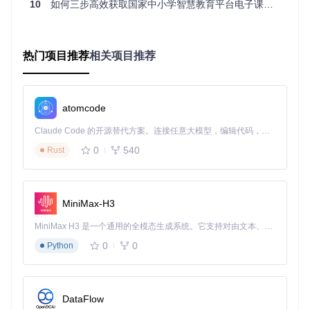
10
如何三步高效获取国家中小学智慧教育平台电子课本？解析工具全攻略
在开始使用前，需要完成简单的环境配置：
下载项目文件：
热门项目推荐
相关项目推荐
git 
clone
cd
atomcode
启动主程序：
Claude Code 的开源替代方案。连接任意大模型，编辑代码，运行命令，自动验证 — 全自动执行。用 Rust 构建，极致性能。 ｜ An open-source alternative to Claude Code. Connect any LLM, edit code, run commands, and verify changes — autonomously. Built in Rust for speed. Get Started
直接双击运行
src/tchMaterial-parser.pyw
文件
0
540
Rust
或通过命令行执行相应启动命令
执行阶段：下载操作
重要提示
：请确保输入的网址是电子课本的预览页面地
MiniMax-H3
址，格式通常为
https://basic.smartedu.cn/tchMat
erial/detail?...
MiniMax H3 是一个通用的全模态生成系统。它支持对由文本、图像、视频和音频组成的多模态上下文进行统一理解，并能生成分辨率高达 2K、时长可达 15 秒的带原生立体声音频的视频。得益于面向任务泛化的系统设计，H3 在预训练阶段就已具备广泛的多模态上下文理解与生成能力，能够出色地执行复杂的多模态指令。
打开工具后，你会看到如下界面：
0
0
Python
电子课本下载工具主界面
在文本框中粘贴一个或多个教材网址（每个网址单独一
DataFlow
行）