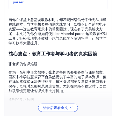
parser
当你在课堂上急需调取教材时，却发现网络信号不佳无法加载
在线课本；当学生想要在假期离线复习，却找不到合适的电子
资源——这些教育场景中的常见困扰，现在有了完美解决方
案。本文将为你介绍如何使用tchMaterial-parser这款教育资源
工具，轻松实现电子教材下载与离线学习资源管理，让教学与
学习效率大幅提升。
核心痛点：教育工作者与学习者的真实困境
张老师的备课难题
作为一名初中语文教师，张老师每周需要准备多节课的教案。
国家中小学智慧教育平台虽然提供了丰富的电子课本资源，但
在线预览模式无法进行标注，每次备课都要反复切换窗口截图
保存，既耗时又影响思路连贯性。尤其在网络不稳定时，页面
加载缓慢更是让备课效率大打折扣。
李明的复习烦恼
登录后查看全文
初三学生李明想要利用周末时间整理数学笔记，却发现只能在
线浏览电子课本，无法下载保存。遇到重点内容想标记时，只