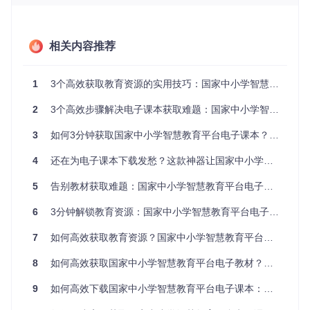
能手抄或截图，不仅浪费时间，还容易遗漏重要知识点。离线
学习时没有教材参考，让自主复习效果大打折扣。
王主任的资源管理挑战
相关内容推荐
学校教务处的王主任负责管理各年级教材资源，面对众多学科
和版本的电子课本，手动整理下载耗费大量人力。不同老师需
1
3个高效获取教育资源的实用技巧：国家中小学智慧教育平台电子课本解析工具全攻略
要不同版本的教材，如何高效获取并分类存储这些资源，成为
教学管理中的一大难题。
2
3个高效步骤解决电子课本获取难题：国家中小学智慧教育平台解析工具全攻略
创新方案：tchMaterial-parser工具优势解析
3
如何3分钟获取国家中小学智慧教育平台电子课本？高效下载工具全攻略
tchMaterial-parser是一款专为国家中小学智慧教育平台设计的
4
还在为电子课本下载发愁？这款神器让国家中小学智慧教育平台资源获取效率提升300%
电子课本解析工具，它通过技术手段解决了在线教材无法下载
的痛点。这款工具具有三大核心优势：
5
告别教材获取难题：国家中小学智慧教育平台电子课本下载工具全攻略
首先是
批量处理能力
，支持同时输入多个教材网址，一次操作
6
3分钟解锁教育资源：国家中小学智慧教育平台电子课本下载全攻略
即可下载多本电子课本，大大提升资源获取效率。其次是
智能
分类功能
，通过学段、学科、版本等多维度筛选，精准定位所
7
如何高效获取教育资源？国家中小学智慧教育平台电子课本解析工具全攻略
需教材。最后是
离线可用性
，下载后的PDF文件可随时随地使
用，不受网络环境限制。
8
如何高效获取国家中小学智慧教育平台电子教材？全攻略来了
操作指南：3分钟上手的零失败技巧
9
如何高效下载国家中小学智慧教育平台电子课本：智能解析技术全攻略
准备阶段：环境配置