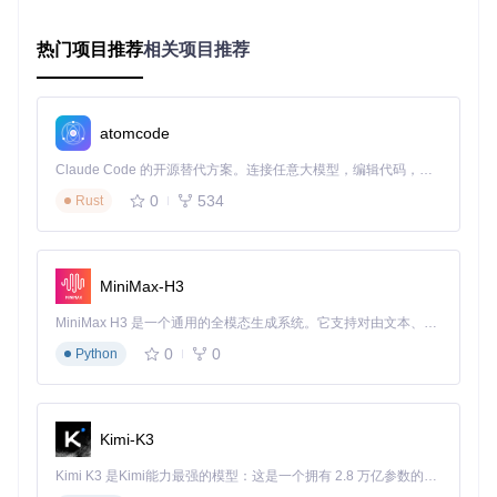
界面功能快速掌握
热门项目推荐
相关项目推荐
编辑器分为三个核心区域：
代码编辑区
：左侧面板，使用Mermaid语法定义图表
atomcode
实时预览区
：右侧面板，即时显示图表渲染效果
功能工具栏
：顶部包含文件操作、导出选项和主题切换
Claude Code 的开源替代方案。连接任意大模型，编辑代码，运行命令，自动验证 — 全自动执行。用 Rust 构建，极致性能。 ｜ An open-source alternative to Claude Code. Connect any LLM, edit code, run commands, and verify changes — autonomously. Built in Rust for speed. Get Started
基本操作流程：
0
534
Rust
在左侧输入图表代码
右侧实时查看效果
通过顶部工具栏导出为PNG/SVG或分享链接
MiniMax-H3
典型应用场景：解决实际工作需求
MiniMax H3 是一个通用的全模态生成系统。它支持对由文本、图像、视频和音频组成的多模态上下文进行统一理解，并能生成分辨率高达 2K、时长可达 15 秒的带原生立体声音频的视频。得益于面向任务泛化的系统设计，H3 在预训练阶段就已具备广泛的多模态上下文理解与生成能力，能够出色地执行复杂的多模态指令。
0
0
Python
项目管理：可视化任务流程
产品经理可使用甘特图规划项目里程碑：
Kimi-K3
gantt

    title 产品开发周期

Kimi K3 是Kimi能力最强的模型：这是一个拥有 2.8 万亿参数的混合专家（MoE）模型，具备原生视觉理解能力，并支持 100 万 token 的上下文窗口。
    dateFormat  YYYY-MM-DD
