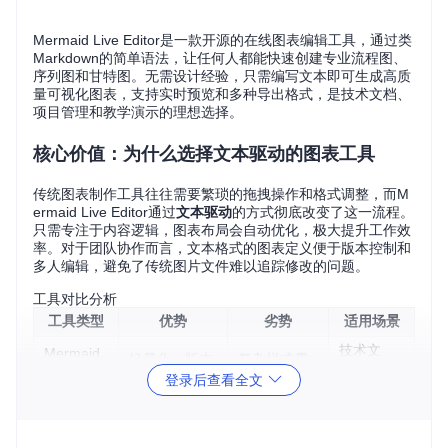
Mermaid Live Editor是一款开源的在线图表编辑工具，通过类
Markdown的简单语法，让任何人都能快速创建专业流程图、
序列图和甘特图。无需设计经验，只需编写文本即可生成高质
量可视化图表，支持实时预览和多种导出格式，是技术文档、
项目管理和教学演示的理想选择。
核心价值：为什么选择文本驱动的图表工具
传统图表制作工具往往需要繁琐的拖拽操作和格式调整，而M
ermaid Live Editor通过
文本驱动
的方式彻底改变了这一流程。
只需专注于内容逻辑，图表布局会自动优化，极大提升工作效
率。对于团队协作而言，文本格式的图表定义便于版本控制和
多人编辑，避免了传统图片文件难以追踪修改的问题。
工具对比分析
工具类型
优势
劣势
适用场景
技术文
Mermaid
轻量化、版本
复杂样式需
档、敏捷
Live Edito
可控、跨平台
学习语法
登录后查看全文
r
流程
功能全面、可
付费、文件
专业工程
Visio
视化编辑
体积大
图纸