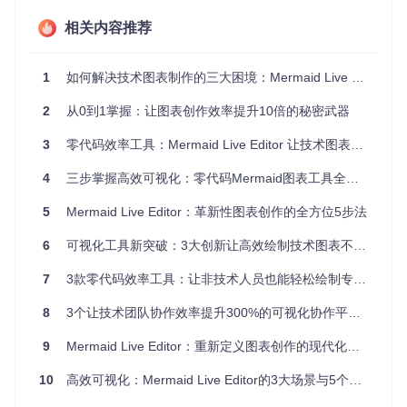
依赖网络、
免费、模板丰
临时快速
相关内容推荐
本地部署复
Draw.io
富
绘图
杂
1
如何解决技术图表制作的三大困境：Mermaid Live Editor的实用价值解析
从零到一使用流程：3步完成专业图表制作
2
从0到1掌握：让图表创作效率提升10倍的秘密武器
搭建本地开发环境
3
零代码效率工具：Mermaid Live Editor 让技术图表绘制化繁为简
克隆项目仓库
4
三步掌握高效可视化：零代码Mermaid图表工具全攻略
git 
clone
5
Mermaid Live Editor：革新性图表创作的全方位5步法
cd
6
可视化工具新突破：3大创新让高效绘制技术图表不再复杂
安装依赖并启动服务（需Node.js环境）
7
3款零代码效率工具：让非技术人员也能轻松绘制专业图表
pnpm install

8
3个让技术团队协作效率提升300%的可视化协作平台实践指南
9
Mermaid Live Editor：重新定义图表创作的现代化工具
浏览器自动打开编辑器界面，开始创作之旅
10
高效可视化：Mermaid Live Editor的3大场景与5个实用技巧
使用小贴士：对于非开发人员，推荐直接使用官方在线版
本，省去本地部署步骤，直接访问即可开始使用。