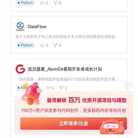
0
0
Python
    section 设计阶段

    需求分析       :a1, 2023-01-01, 14d

    UI设计         :after a1, 7d

    section 开发阶段

DataFlow
    前端开发       :2023-01-22, 21d

基于大模型算子和工作流的高效文本大模型训练数据合成框架
0
4
Python
通过清晰的时间线展示，团队成员可直观了解项目进度和任务
依赖关系。
技术文档：系统架构可视化
源启盛夏_AtomGit暑期开发者成长计划
开发人员可使用流程图描述系统组件关系：
「源启盛夏」暑期校园开发者成长计划旨在激活校园开源力量，通过积分激励、认证扶持、资源倾斜等形式，引导高校组织和开发者完成「入驻 — 建项目 — 做贡献 — 获认证 — 得资源」的完整闭环。无论你是想带领社团入驻平台的组织者，还是希望用代码贡献证明自己的开发者，都能在这里找到属于你的成长路径。
graph TD

0
1
Markdown
    Client[用户设备] --> LoadBalancer[负载均衡]

    LoadBalancer --> AppServer[应用服务器]

    AppServer --> Database[(数据库)]

700万+用户深度参与代码创作，更多精彩内容等你共创
py-xiaozhi
基于Python的Xiaozhi AI，适用于想要完整Xiaozhi体验而无需拥有专用硬件的用户。
这种可视化方式比纯文字描述更易理解系统架构，特别适合新
立即登录/注册
人上手和跨团队沟通。
0
1
Python