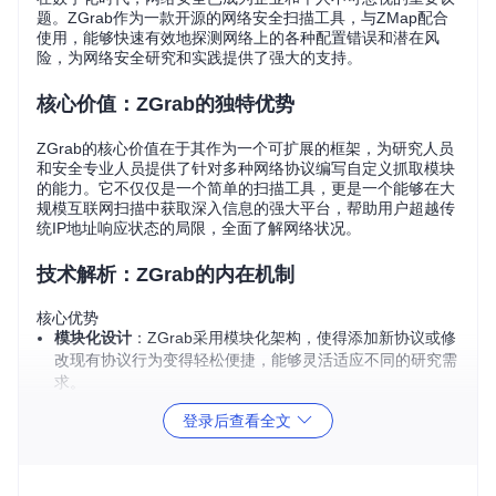
题。ZGrab作为一款开源的网络安全扫描工具，与ZMap配合
使用，能够快速有效地探测网络上的各种配置错误和潜在风
险，为网络安全研究和实践提供了强大的支持。
核心价值：ZGrab的独特优势
ZGrab的核心价值在于其作为一个可扩展的框架，为研究人员
和安全专业人员提供了针对多种网络协议编写自定义抓取模块
的能力。它不仅仅是一个简单的扫描工具，更是一个能够在大
规模互联网扫描中获取深入信息的强大平台，帮助用户超越传
统IP地址响应状态的局限，全面了解网络状况。
技术解析：ZGrab的内在机制
核心优势
模块化设计
：ZGrab采用模块化架构，使得添加新协议或修
改现有协议行为变得轻松便捷，能够灵活适应不同的研究需
求。
高性能表现
：依托ZMap的底层架构，ZGrab具备处理高并
登录后查看全文
发请求的能力，可在短时间内完成对大量目标的扫描任务。
多平台兼容
：支持Linux和macOS平台，能够在多种环境下
进行安全审计工作。
实现原理