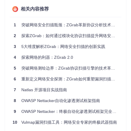
ZGrab的实现基于对网络协议的深入理解和高效处理。它通过
相关内容推荐
与目标网络建立连接，发送特定的请求，然后分析返回的响应
数据，从而获取网络协议的元数据和安全漏洞信息。其底层架
构的优化确保了在高并发情况下的稳定性和准确性。
1
突破网络安全扫描瓶颈：ZGrab革新协议分析技术的实战指南
关键特性
2
探索ZGrab：如何通过模块化协议扫描提升网络安全态势感知
特性
描述
3
5大维度解析ZGrab：网络安全扫描的创新实践
全面协议
可收集HTTP、HTTPS、FTP、SMTP等多种
覆盖
协议的数据
4
探索网络的利器：ZGrab 2.0
证书信息
对TLS协议，能捕获并解析服务器证书详细
获取
信息
5
突破网络测绘边界：ZGrab协议扫描引擎的技术革新与实战价值
安全性评
检测已知配置错误和漏洞，识别安全弱点
6
重新定义网络安全探测：ZGrab如何重塑漏洞扫描范式
估
数据记录
所有收集数据可导出为JSON格式，方便分析
7
Natlas 开源项目实战指南
输出
和可视化
8
OWASP Nettacker自动化渗透测试框架指南
实践场景：ZGrab的实际应用
9
OWASP Nettacker：终极自动化渗透测试框架完全指南
网络测绘
10
Vulmap漏洞扫描工具：网络安全专家的终极武器指南
应用场景
：了解企业内部网络或外部网络的整体状态，包括