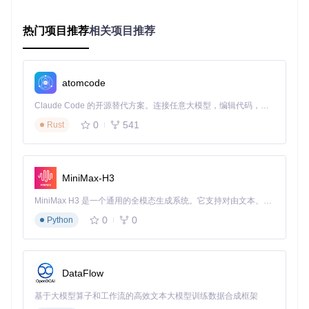
开放端口、服务版本等信息。
操作要点
：配置好扫描目标范围和相关参数，启动ZGrab进
行扫描，等待扫描完成后查看生成的JSON数据。
热门项目推荐
相关项目推荐
价值收益
：全面掌握网络的基本情况，为网络规划和安全防
护提供依据。
安全审计
应用场景
：定期检查企业公共设施的配置漏洞，防止被黑客
atomcode
利用。
Claude Code 的开源替代方案。连接任意大模型，编辑代码，运行命令，自动验证 — 全自动执行。用 Rust 构建，极致性能。 ｜ An open-source alternative to Claude Code. Connect any LLM, edit code, run commands, and verify changes — autonomously. Built in Rust for speed. Get Started
操作要点
：针对关键网络设备和服务，使用ZGrab进行有针
对性的扫描，重点关注可能存在的安全隐患。
0
541
Rust
价值收益
：及时发现并修复安全漏洞，提高企业网络的安全
性。
学术研究
应用场景
：分析互联网上不同协议的分布和使用情况，为学
MiniMax-H3
术研究提供数据支持。
操作要点
：设计合理的扫描策略，收集大量的网络数据，利
MiniMax H3 是一个通用的全模态生成系统。它支持对由文本、图像、视频和音频组成的多模态上下文进行统一理解，并能生成分辨率高达 2K、时长可达 15 秒的带原生立体声音频的视频。得益于面向任务泛化的系统设计，H3 在预训练阶段就已具备广泛的多模态上下文理解与生成能力，能够出色地执行复杂的多模态指令。
用数据分析工具对结果进行深入研究。
0
0
Python
价值收益
：为网络协议相关的学术研究提供有力的数据支
撑，推动网络技术的发展。
进阶指南：ZGrab的深入应用与社区参与
DataFlow
基于大模型算子和工作流的高效文本大模型训练数据合成框架
要深入应用ZGrab，用户可以根据自身需求编写自定义的抓取