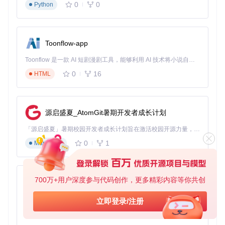
0
0
Python
n8n单独使
Talend单
指标
n8n+Talend集成
用
独使用
中（需学习
高（n8n负责流
开发
高（可视化
Toonflow-app
Talend语
程，Talend负责转
效率
拖拽）
法）
换）
Toonflow 是一款 AI 短剧漫剧工具，能够利用 AI 技术将小说自动转化为剧本，并结合 AI 生成的图片和视频，实现高效的短剧创作。借助 Toonflow，可以轻松完成从文字到影像的全流程，让短剧制作变得更加智能与便捷。
数据
0
16
HTML
中（适合中
高（支持大
高（结合两者优
处理
小数据量）
数据处理）
势）
能力
低（单机部
资源
中（建议4
中高（需同时运行
署<2GB内
源启盛夏_AtomGit暑期开发者成长计划
占用
GB+内存）
两个服务）
存）
「源启盛夏」暑期校园开发者成长计划旨在激活校园开源力量，通过积分激励、认证扶持、资源倾斜等形式，引导高校组织和开发者完成「入驻 — 建项目 — 做贡献 — 获认证 — 得资源」的完整闭环。无论你是想带领社团入驻平台的组织者，还是希望用代码贡献证明自己的开发者，都能在这里找到属于你的成长路径。
维护
中（需专业
低
中（分工明确）
0
1
Markdown
成本
技能）
决策指南
：当团队需要平衡开发速度和数据处理能力，且已有
Talend使用经验时，选择此集成方案。对于数据量小于100万
700万+用户深度参与代码创作，更多精彩内容等你共创
AionUi
条/天的场景，可获得最佳性价比。
2.2 企业级数据治理：n8n+Informatica解决方案
免费、本地、开源的 24/7 全天候 Cowork 应用，以及适用于 Gemini CLI、Claude Code、Codex、OpenCode、Qwen Code、Goose CLI、Auggie 等的 OpenClaw | 🌟 喜欢就点star吧
立即登录/注册
0
6
TypeScript
适用场景
：企业级数据仓库建设、数据质量管理、合规性要求
高的行业