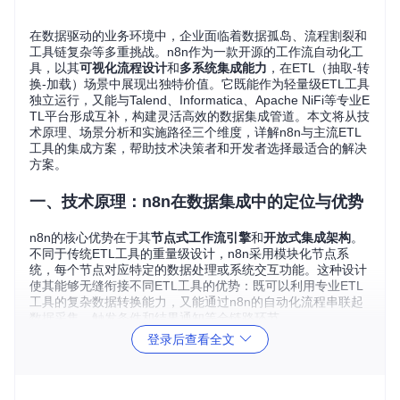
在数据驱动的业务环境中，企业面临着数据孤岛、流程割裂和
工具链复杂等多重挑战。n8n作为一款开源的工作流自动化工
具，以其
可视化流程设计
和
多系统集成能力
，在ETL（抽取-转
换-加载）场景中展现出独特价值。它既能作为轻量级ETL工具
独立运行，又能与Talend、Informatica、Apache NiFi等专业E
TL平台形成互补，构建灵活高效的数据集成管道。本文将从技
术原理、场景分析和实施路径三个维度，详解n8n与主流ETL
工具的集成方案，帮助技术决策者和开发者选择最适合的解决
方案。
一、技术原理：n8n在数据集成中的定位与优势
n8n的核心优势在于其
节点式工作流引擎
和
开放式集成架构
。
不同于传统ETL工具的重量级设计，n8n采用模块化节点系
统，每个节点对应特定的数据处理或系统交互功能。这种设计
使其能够无缝衔接不同ETL工具的优势：既可以利用专业ETL
工具的复杂数据转换能力，又能通过n8n的自动化流程串联起
数据采集、触发条件和结果通知等全链路环节。
登录后查看全文
在技术实现上，n8n通过以下机制支持ETL集成：
API驱动集成
：通过HTTP、REST等接口与ETL工具进行数
据交换和作业控制