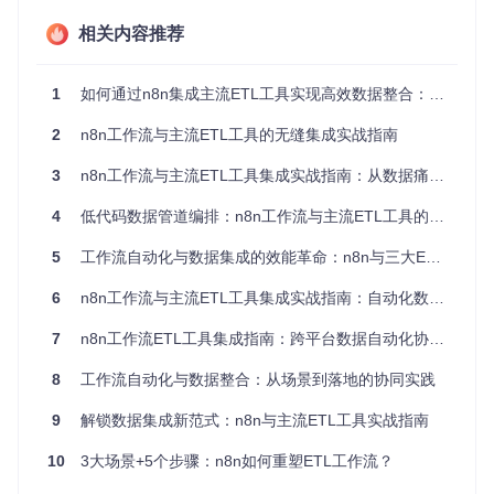
事件触发机制
：基于时间、文件变化或API调用等条件启动
相关内容推荐
ETL流程
数据格式转换
：内置的代码节点支持JavaScript/Python自定
义转换逻辑
1
如何通过n8n集成主流ETL工具实现高效数据整合：实战指南
状态监控
：实时跟踪ETL作业运行状态并触发异常处理流程
2
n8n工作流与主流ETL工具的无缝集成实战指南
项目中的
workflow_db.py
文件提供了工作流索引功能，通过
以下核心方法实现ETL工作流的管理：
3
n8n工作流与主流ETL工具集成实战指南：从数据痛点到自动化解决方案
4
低代码数据管道编排：n8n工作流与主流ETL工具的3种集成架构方案
{
"function"
:
"index_all_workflows"
,
5
工作流自动化与数据集成的效能革命：n8n与三大ETL工具的无缝协同
"parameters"
:
{
"directory"
:
"workflows/"
,
6
n8n工作流与主流ETL工具集成实战指南：自动化数据管道构建全攻略
"index_file"
:
"workflow_index.json"
,
"categories"
:
[
"ETL"
,
"data-integration"
,
"automation
}
,
7
n8n工作流ETL工具集成指南：跨平台数据自动化协同攻略
"return"
:
"Index of 327 workflows created with 18 ETL-s
}
8
工作流自动化与数据整合：从场景到落地的协同实践
9
解锁数据集成新范式：n8n与主流ETL工具实战指南
n8n不是要取代专业ETL工具，而是通过工作流自动化能
力，解决ETL流程中的"最后一公里"问题——将数据抽取、
10
3大场景+5个步骤：n8n如何重塑ETL工作流？
转换、加载与业务流程无缝衔接。