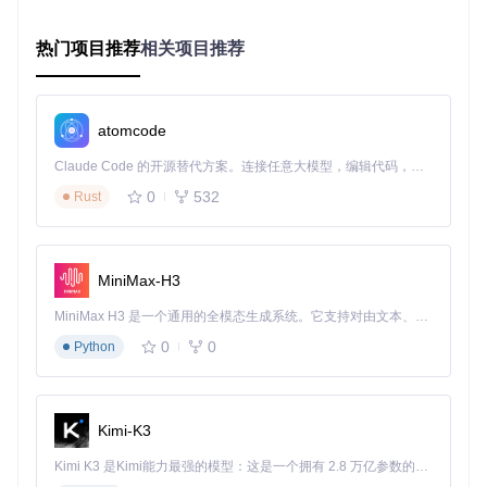
二、场景分析：不同ETL工具集成的适用场景
热门项目推荐
相关项目推荐
2.1 轻量级数据集成：n8n+Talend解决方案
适用场景
：中小企业数据整合、部门级ETL流程、快速原型验
证
atomcode
Talend作为开源ETL工具的代表，提供了丰富的数据处理组件
Claude Code 的开源替代方案。连接任意大模型，编辑代码，运行命令，自动验证 — 全自动执行。用 Rust 构建，极致性能。 ｜ An open-source alternative to Claude Code. Connect any LLM, edit code, run commands, and verify changes — autonomously. Built in Rust for speed. Get Started
和数据质量管控能力。n8n与Talend的集成特别适合需要
快速
部署
且
预算有限
的团队。典型应用场景包括：
0
532
Rust
电商平台订单数据同步到数据仓库
营销活动多渠道数据整合分析
SaaS应用间的实时数据流转
MiniMax-H3
实施步骤
：
MiniMax H3 是一个通用的全模态生成系统。它支持对由文本、图像、视频和音频组成的多模态上下文进行统一理解，并能生成分辨率高达 2K、时长可达 15 秒的带原生立体声音频的视频。得益于面向任务泛化的系统设计，H3 在预训练阶段就已具备广泛的多模态上下文理解与生成能力，能够出色地执行复杂的多模态指令。
0
0
Python
在Talend Studio中设计数据转换作业，暴露为WebService
在n8n中创建工作流，使用HTTP节点调用Talend作业
添加定时触发器或事件触发器（如文件上传）
配置数据结果处理节点（如写入数据库或发送通知）
Kimi-K3
通过n8n的错误处理节点实现失败重试机制
Kimi K3 是Kimi能力最强的模型：这是一个拥有 2.8 万亿参数的混合专家（MoE）模型，具备原生视觉理解能力，并支持 100 万 token 的上下文窗口。
性能对比
：