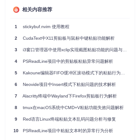
以及自定义操作。
相关内容推荐
广泛的插件支持
- 内置对多个常用插件的支持，包括 Neo
git 和 toggleterm，确保了整体的兼容性。
安全设计
- 考虑到与
bufhidden
的潜在冲突，提供了一
1
stickybuf.nvim 使用教程
种安全的解决方案以避免数据丢失。
2
CudaText中X11剪贴板与鼠标中键粘贴功能解析
要开始使用 Stickybuf.nvim，请选择适合你的包管理器进行安
装，然后在你的初始化脚本中简单地调用
require('sticky
3
i3窗口管理器中使用xclip实现截图粘贴功能的问题与解决方案
buf').setup()
即可。现在，你可以自由地享受无干扰的工
作环境，而不用担心意外地丢失你的工作焦点了。
4
PSReadLine项目中的剪贴板粘贴异常问题解析
5
Kakoune编辑器FIFO缓冲区滚动模式下的粘贴行为差异分析
6
Neovide项目中Insert模式下粘贴问题的技术解析
7
Alacritty终端中Wayland下Firefox剪贴板行为解析
8
tmux在macOS系统中CMD+V粘贴功能失效问题解析
9
Red语言Linux终端粘贴文本乱码问题分析与修复
10
PSReadLine项目中粘贴文本时的异常行为分析