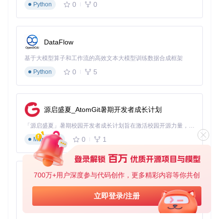
0
0
Python
DataFlow
基于大模型算子和工作流的高效文本大模型训练数据合成框架
0
5
Python
源启盛夏_AtomGit暑期开发者成长计划
「源启盛夏」暑期校园开发者成长计划旨在激活校园开源力量，通过积分激励、认证扶持、资源倾斜等形式，引导高校组织和开发者完成「入驻 — 建项目 — 做贡献 — 获认证 — 得资源」的完整闭环。无论你是想带领社团入驻平台的组织者，还是希望用代码贡献证明自己的开发者，都能在这里找到属于你的成长路径。
0
1
Markdown
700万+用户深度参与代码创作，更多精彩内容等你共创
py-xiaozhi
基于Python的Xiaozhi AI，适用于想要完整Xiaozhi体验而无需拥有专用硬件的用户。
立即登录/注册
0
1
Python