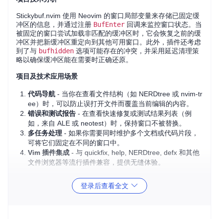
Stickybuf.nvim 使用 Neovim 的窗口局部变量来存储已固定缓
冲区的信息，并通过注册
BufEnter
回调来监控窗口状态。当
被固定的窗口尝试加载非匹配的缓冲区时，它会恢复之前的缓
冲区并把新缓冲区重定向到其他可用窗口。此外，插件还考虑
到了与
bufhidden
选项可能存在的冲突，并采用延迟清理策
略以确保缓冲区能在需要时正确还原。
项目及技术应用场景
代码导航
- 当你在查看文件结构（如 NERDtree 或 nvim-tr
ee）时，可以防止误打开文件而覆盖当前编辑的内容。
错误和测试报告
- 在查看快速修复或测试结果列表（例
如，来自 ALE 或 neotest）时，保持窗口不被替换。
多任务处理
- 如果你需要同时维护多个文档或代码片段，
可将它们固定在不同的窗口中。
Vim 插件集成
- 与 quickfix, help, NERDtree, defx 和其他
文件浏览器等流行插件兼容，提供无缝体验。
项目特点
登录后查看全文
智能自动固定
- 可配置的自动固定逻辑，基于缓冲区编
号、类型或自定义函数。
灵活配置
- 提供一系列命令，允许动态设置和取消固定，