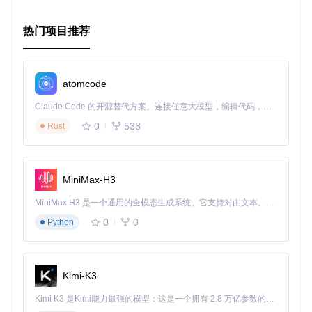
热门项目推荐
atomcode
Claude Code 的开源替代方案。连接任意大模型，编辑代码，运行命令，自动验证 — 全自动执行。用 Rust 构建，极致性能。 ｜ An open-source alternative to Claude Code. Connect any LLM, edit code, run commands, and verify changes — autonomously. Built in Rust for speed. Get Started
0
538
Rust
MiniMax-H3
MiniMax H3 是一个通用的全模态生成系统。它支持对由文本、图像、视频和音频组成的多模态上下文进行统一理解，并能生成分辨率高达 2K、时长可达 15 秒的带原生立体声音频的视频。得益于面向任务泛化的系统设计，H3 在预训练阶段就已具备广泛的多模态上下文理解与生成能力，能够出色地执行复杂的多模态指令。
0
0
Python
Kimi-K3
Kimi K3 是Kimi能力最强的模型：这是一个拥有 2.8 万亿参数的混合专家（MoE）模型，具备原生视觉理解能力，并支持 100 万 token 的上下文窗口。