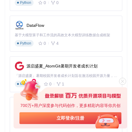
0
0
Python
安装Python 3.6+环境（推荐与目标程序相同版本）
确保系统已安装git工具
🛠️
执行命令
：
DataFlow
基于大模型算子和工作流的高效文本大模型训练数据合成框架
# 克隆项目仓库
git 
clone
0
4
Python
cd
 pyinstxtractor

# 查看工具版本信息
源启盛夏_AtomGit暑期开发者成长计划
「源启盛夏」暑期校园开发者成长计划旨在激活校园开源力量，通过积分激励、认证扶持、资源倾斜等形式，引导高校组织和开发者完成「入驻 — 建项目 — 做贡献 — 获认证 — 得资源」的完整闭环。无论你是想带领社团入驻平台的组织者，还是希望用代码贡献证明自己的开发者，都能在这里找到属于你的成长路径。
🛠️
预期结果
： 成功克隆仓库并显示工具版本号，如"PyInstalle
r Extractor v2.0.0"
0
1
Markdown
3.2 基础提取：Windows可执行文件处理
🔍
准备条件
：
700万+用户深度参与代码创作，更多精彩内容等你共创
py-xiaozhi
待分析的Windows可执行文件（如payment_system.exe）
基于Python的Xiaozhi AI，适用于想要完整Xiaozhi体验而无需拥有专用硬件的用户。
立即登录/注册
至少2倍于目标文件大小的磁盘空间
0
1
Python
🔍
执行命令
：