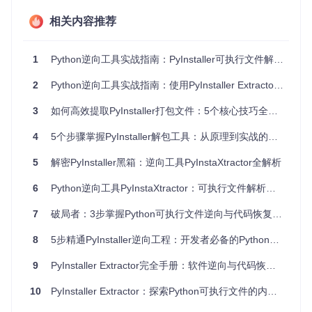
提取pyc文件并反编译
法维护
构
相关内容推荐
第三方程序
分析依赖库与资源文
支持所有PyInstal
审计
件
ler版本
1
Python逆向工具实战指南：PyInstaller可执行文件解析与字节码恢复全流程
学习优秀项
自动修复pyc文件
查看原始代码逻辑
目实现
头
2
Python逆向工具实战指南：使用PyInstaller Extractor解密可执行文件
跨平台程序
处理Windows/Linux
兼容Python 2.x/
分析
可执行文件
3.x
3
如何高效提取PyInstaller打包文件：5个核心技巧全攻略
4
5个步骤掌握PyInstaller解包工具：从原理到实战的Python逆向工程指南
[!TIP] 当你遇到"无法反编译pyc文件"的错误时，90%的情
况是因为使用的Python版本与打包时不同。始终尝试匹配
原始Python版本可大幅提高成功率。
5
解密PyInstaller黑箱：逆向工具PyInstaXtractor全解析
6
Python逆向工具PyInstaXtractor：可执行文件解析全攻略
二、场景化应用：四大行业的实战案例
7
破局者：3步掌握Python可执行文件逆向与代码恢复技术指南
2.1 企业级软件维护：从可执行文件到完整项目
8
5步精通PyInstaller逆向工程：开发者必备的Python可执行文件分析指南
某金融科技公司因核心开发者离职，导致风控系统源代码丢
失，仅存一个Linux可执行文件。技术团队使用PyInstaller Extr
9
PyInstaller Extractor完全手册：软件逆向与代码恢复终极指南
actor成功提取出所有业务逻辑代码，包括13个核心模块和8个
数据处理脚本，最终恢复了完整的项目结构，避免了系统重构
带来的百万级损失。
10
PyInstaller Extractor：探索Python可执行文件的内部世界