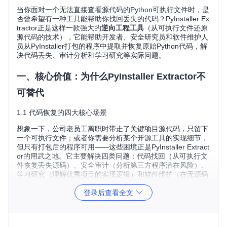
当你面对一个无法直接查看源代码的Python可执行文件时，是
否曾希望有一种工具能帮助你找回丢失的代码？PyInstaller Ex
tractor正是这样一款强大的
逆向工程工具
（从可执行文件还原
源代码的技术），它能帮助开发者、安全研究员和软件维护人
员从PyInstaller打包的程序中提取并恢复原始Python代码，解
决代码丢失、审计分析和学习研究等实际问题。
一、核心价值：为什么PyInstaller Extractor不
可替代
1.1 代码恢复的四大核心场景
想象一下，公司老员工离职时带走了关键项目源代码，只留下
一个可执行文件；或者你需要分析某个开源工具的实现细节，
但只有打包后的程序可用——这些困境正是PyInstaller Extract
or的用武之地。它主要解决四类问题：代码找回（从可执行文
件恢复丢失源码）、安全审计（分析第三方程序潜在风险）、
学习研究（理解优秀项目的实现逻辑）和软件维护（在无源码
情况下修复程序漏洞）。
登录后查看全文
1.2 问题解决图谱：常见场景与对应方案
实际问题
解决方案
工具优势
源码丢失无
完整恢复项目结