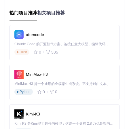
2.2 教育领域：开源程序学习分析
大学计算机系教授在教学中需要分析知名开源工具的实现细
热门项目推荐
相关项目推荐
节，但该工具仅提供打包后的可执行文件。通过本工具提取代
码后，学生能够直观地学习到专业级项目的架构设计和代码规
范，使教学案例更加生动具体。
atomcode
2.3 安全研究：恶意软件分析
安全研究员在分析某钓鱼程序时，利用PyInstaller Extractor提
Claude Code 的开源替代方案。连接任意大模型，编辑代码，运行命令，自动验证 — 全自动执行。用 Rust 构建，极致性能。 ｜ An open-source alternative to Claude Code. Connect any LLM, edit code, run commands, and verify changes — autonomously. Built in Rust for speed. Get Started
取出隐藏的网络通信模块，发现了其与控制服务器的通信协议
0
535
Rust
和数据加密方式，为溯源攻击源头提供了关键证据。
2.4 软件迁移：老旧系统升级
某政府部门需要将运行了10年的Python 2.x系统升级到Python
MiniMax-H3
3.x，但原始代码已丢失。技术团队使用本工具从可执行文件
中恢复代码，成功完成了版本迁移，节省了重新开发的6个月
MiniMax H3 是一个通用的全模态生成系统。它支持对由文本、图像、视频和音频组成的多模态上下文进行统一理解，并能生成分辨率高达 2K、时长可达 15 秒的带原生立体声音频的视频。得益于面向任务泛化的系统设计，H3 在预训练阶段就已具备广泛的多模态上下文理解与生成能力，能够出色地执行复杂的多模态指令。
时间。
0
0
Python
三、实战指南：从安装到代码恢复的完整流程
3.1 准备工作：环境搭建与工具获取
Kimi-K3
🛠️
准备条件
：
Kimi K3 是Kimi能力最强的模型：这是一个拥有 2.8 万亿参数的混合专家（MoE）模型，具备原生视觉理解能力，并支持 100 万 token 的上下文窗口。