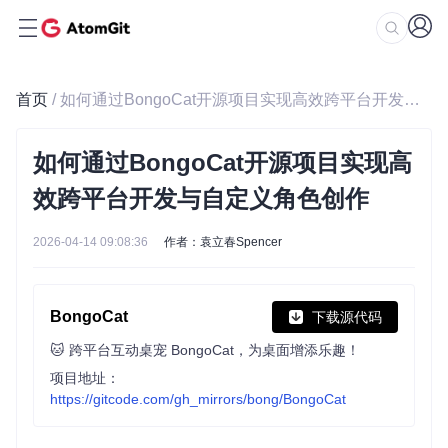
首页
/ 如何通过BongoCat开源项目实现高效跨平台开发与自定义角色创作
如何通过BongoCat开源项目实现高
效跨平台开发与自定义角色创作
2026-04-14 09:08:36
作者：袁立春Spencer
BongoCat
下载源代码
🐱 跨平台互动桌宠 BongoCat，为桌面增添乐趣！
项目地址：
https://gitcode.com/gh_mirrors/bong/BongoCat