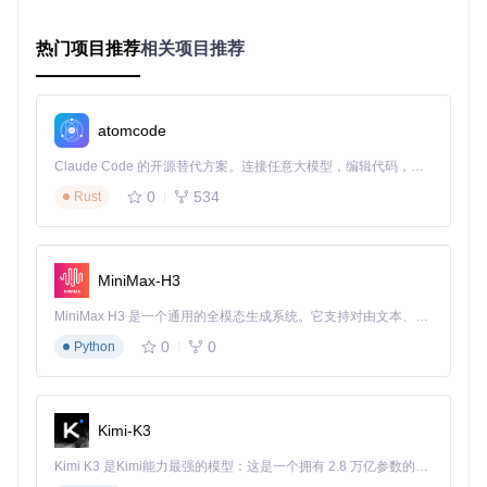
热门项目推荐
相关项目推荐
启动成功后，你将看到BongoCat的主界面，一只可爱的猫咪
会随着你的键盘输入做出相应的动作。此时，你已经成功搭建
atomcode
了开发环境，可以开始探索项目代码并进行修改了。
Claude Code 的开源替代方案。连接任意大模型，编辑代码，运行命令，自动验证 — 全自动执行。用 Rust 构建，极致性能。 ｜ An open-source alternative to Claude Code. Connect any LLM, edit code, run commands, and verify changes — autonomously. Built in Rust for speed. Get Started
如何通过深度参与实现BongoCat功能扩展与自
0
534
Rust
定义角色创作
深度参与BongoCat项目不仅意味着修复bug，更包括功能扩展
和自定义角色创作。让我们看看如何通过实际案例来实现这些
MiniMax-H3
目标。
MiniMax H3 是一个通用的全模态生成系统。它支持对由文本、图像、视频和音频组成的多模态上下文进行统一理解，并能生成分辨率高达 2K、时长可达 15 秒的带原生立体声音频的视频。得益于面向任务泛化的系统设计，H3 在预训练阶段就已具备广泛的多模态上下文理解与生成能力，能够出色地执行复杂的多模态指令。
问题：如何为BongoCat添加新的键盘交互效果？
0
0
Python
解决方案：通过修改键盘事件处理逻辑，添加新的动画效果。
示例：在
src/composables/useKeyboard.ts
文件中，添加
新的按键映射关系：
Kimi-K3
Kimi K3 是Kimi能力最强的模型：这是一个拥有 2.8 万亿参数的混合专家（MoE）模型，具备原生视觉理解能力，并支持 100 万 token 的上下文窗口。
// 添加自定义按键动画