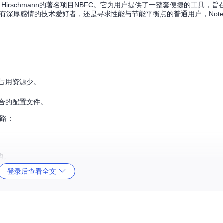
tefan Hirschmann的著名项目NBFC。它为用户提供了一整套便捷的工具
深厚感情的技术爱好者，还是寻求性能与节能平衡点的普通用户，NoteBook
占用资源少。
合的配置文件。
思路：
构。
登录后查看全文