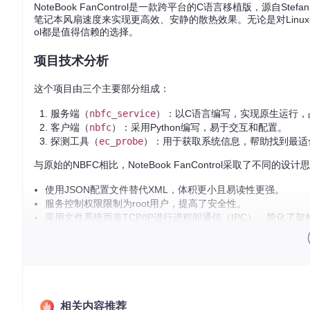
NoteBook FanControl是一款跨平台的C语言移植版，源自S
笔记本风扇速度来实现更高效、安静的散热效果。无论是对Linux有
ol都是值得信赖的选择。
项目技术分析
这个项目由三个主要部分组成：
服务端（
nbfc_service
）：以C语言编写，实现原生运行，
客户端（
nbfc
）：采用Python编写，易于交互和配置。
探测工具（
ec_probe
）：用于获取系统信息，帮助找到最适
与原始的NBFC相比，NoteBook FanControl采取了不同的设计
使用JSON配置文件替代XML，体积更小且易读性更强。
服务控制权限限制为root用户，提高了安全性。
采用文件系统而非TCP/IP进行进程间通信（IPC），简化了架
应用场景
NoteBook FanControl适用于各种场合，尤其是以下情况：
笔记本过热，需要优化散热方案。
相关内容推荐