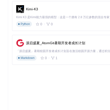
Kimi-K3
0
0
Python
源启盛夏_AtomGit暑期开发者成长计划
0
1
Markdown