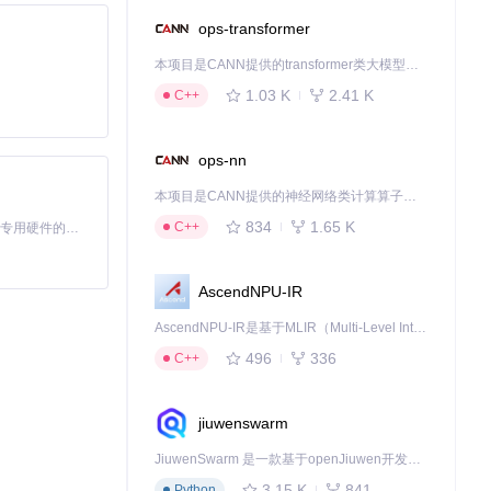
ops-transformer
本项目是CANN提供的transformer类大模型算子库，实现网络在NPU上加速计算。
1.03 K
2.41 K
C++
ops-nn
本项目是CANN提供的神经网络类计算算子库，实现网络在NPU上加速计算。
834
1.65 K
C++
基于Python的Xiaozhi AI，适用于想要完整Xiaozhi体验而无需拥有专用硬件的用户。
AscendNPU-IR
AscendNPU-IR是基于MLIR（Multi-Level Intermediate Representation）构建的，面向昇腾亲和算子编译时使用的中间表示，提供昇腾完备表达能力，通过编译优化提升昇腾AI处理器计算效率，支持通过生态框架使能昇腾AI处理器与深度调优
496
336
C++
jiuwenswarm
JiuwenSwarm 是一款基于openJiuwen开发的智能AI Agent，它能够将大语言模型的强大能力，通过你日常使用的各类通讯应用，直接延伸至你的指尖。
3.15 K
841
Python