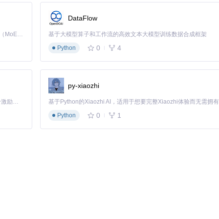
DataFlow
Kimi K3 是Kimi能力最强的模型：这是一个拥有 2.8 万亿参数的混合专家（MoE）模型，具备原生视觉理解能力，并支持 100 万 token 的上下文窗口。
基于大模型算子和工作流的高效文本大模型训练数据合成框架
0
4
Python
py-xiaozhi
「源启盛夏」暑期校园开发者成长计划旨在激活校园开源力量，通过积分激励、认证扶持、资源倾斜等形式，引导高校组织和开发者完成「入驻 — 建项目 — 做贡献 — 获认证 — 得资源」的完整闭环。无论你是想带领社团入驻平台的组织者，还是希望用代码贡献证明自己的开发者，都能在这里找到属于你的成长路径。
0
1
Python