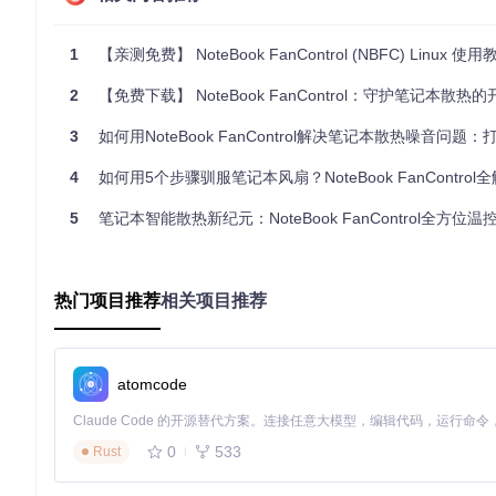
想要降低风扇噪音，提高工作环境舒适度。
需要精细调整笔记本性能，兼顾电池续航。
1
【亲测免费】 NoteBook FanControl (NBFC) Linux 使用
在Arch Linux上，可以通过AUR或PKGBUILD安装；在
速上手。
2
【免费下载】 NoteBook FanControl：守护笔记本散热
项目特点
3
如何用NoteBook FanControl解决笔记本散热噪音问题：打造安静高效的
4
跨平台兼容
如何用5个步骤驯服笔记本风扇？NoteBook FanControl
：不仅限于Windows，也支持Linux环境，适应
轻量级设计
：内存消耗低，比原版节省资源，提供更高效的
5
笔记本智能散热新纪元：NoteBook FanControl全方位
直观的配置管理
：使用JSON格式，易于理解和修改。
智能控制
：根据温度阈值动态调整风扇速度，保持系统稳定
安全优先
：仅root用户可操作服务，保障系统安全。
热门项目推荐
相关项目推荐
借助NoteBook FanControl，您可以为您的笔记本打
生！
atomcode
nbfc-linux
NoteBook FanControl ported to Linux
0
533
Rust
项目地址：
https://gitcode.com/gh_mirrors/nb/nbfc-linux