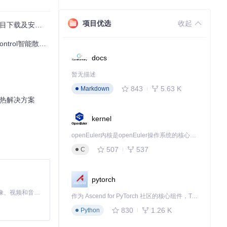
项目优选
收起
项目下载及安装教程
配置文件，确保快
ol智能散热方案
docs
暂无描述
843
5.63 K
Markdown
位散热解决方案
kernel
openEuler内核是openEuler操作系统的核心，既是系统性能与稳定性的基石，也是连接处理器、设备与服务的桥梁。
您的笔记本焕发新
507
537
C
pytorch
下载源代码
MiniMax H3 是一个通用的全模态生成系统。它支持对由文本、图像、视频和音频组成的多模态上下文进行统一理解，并能生成分辨率高达 2K、时长可达 15 秒的带原生立体声音频的视频。得益于面向任务泛化的系统设计，H3 在预训练阶段就已具备广泛的多模态上下文理解与生成能力，能够出色地执行复杂的多模态指令。
作为 Ascend for PyTorch 社区的核心组件，TorchNPU 是昇腾专为 PyTorch 打造的深度学习适配插件，使 PyTorch 框架能够直接调用昇腾 NPU，为开发者提供昇腾 AI 处理器的超强算力。
830
1.26 K
Python