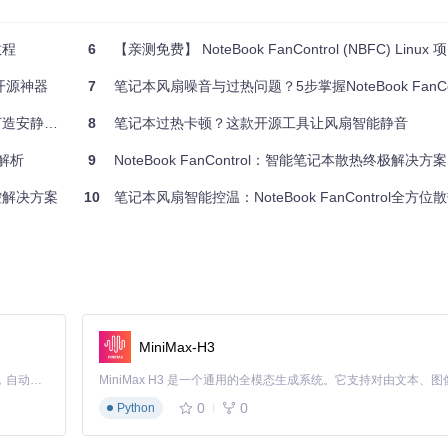
教程
6
【亲测免费】 NoteBook FanControl (NBFC) Linux 
Nix环境中，也有多种安装方式支持。首次运行时，程序会自动寻找适合您设备的
的开源神器
7
笔记本风扇噪音与过热问题？5步掌握NoteBook FanContr
移动办公环境
8
笔记本过热卡顿？这款开源工具让风扇智能静音
全解析
不同用户群体。
9
NoteBook FanControl：智能笔记本散热终极解决方案
运行体验。
温控解决方案
10
笔记本风扇智能控温：NoteBook FanControl全方
运行。
造个性化的散热策略，同时享受静谧的工作环境和出色的性能表现。立即尝试，让
MiniMax-H3
Claude Code 的开源替代方案。连接任意大模型，编辑代码，运行命令，自动验证 — 全自动执行。用 Rust 构建，极致性能。 ｜ An open-source alternative to Claude Code. Connect any LLM, edit code, run commands, and verify changes — autonomously. Built in Rust for speed. Get Started
0
0
Python