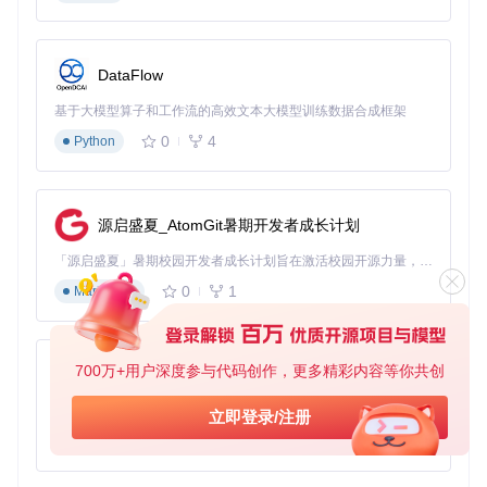
if
 complexity 
is
None
:

        complexity = analyze_task_complexity(task_type)

# 定义模型选择规则
DataFlow
    model_selection_rules = [

基于大模型算子和工作流的高效文本大模型训练数据合成框架
# 代码生成任务
        {
"condition"
: 
lambda
 t, c: t == 
"code"
, 

0
4
Python
"models"
: [
"codellama-13b-instruct-hf"
, 
"deepsee
# 高复杂度任务(4-5)
        {
"condition"
: 
lambda
 t, c: c >= 
4
, 

"models"
: [
"llama-3.1-70b-instruct"
, 
"qwen2-72b-
源启盛夏_AtomGit暑期开发者成长计划
# 中等复杂度任务(3)
        {
"condition"
: 
lambda
 t, c: c == 
3
, 

「源启盛夏」暑期校园开发者成长计划旨在激活校园开源力量，通过积分激励、认证扶持、资源倾斜等形式，引导高校组织和开发者完成「入驻 — 建项目 — 做贡献 — 获认证 — 得资源」的完整闭环。无论你是想带领社团入驻平台的组织者，还是希望用代码贡献证明自己的开发者，都能在这里找到属于你的成长路径。
"models"
: [
"llama-3.1-8b-instruct"
, 
"mistral-7b-
# 低复杂度任务(1-2)
0
1
Markdown
        {
"condition"
: 
lambda
 t, c: c <= 
2
, 

"models"
: [
"llama-3.2-1b-instruct"
, 
"gemma-3-1b-
    ]

700万+用户深度参与代码创作，更多精彩内容等你共创
py-xiaozhi
# 应用选择规则
for
 rule 
in
 model_selection_rules:

基于Python的Xiaozhi AI，适用于想要完整Xiaozhi体验而无需拥有专用硬件的用户。
立即登录/注册
if
 rule
"condition"
:

0
1
Python
# 过滤可用模型
            available_models = [m 
for
 m 
in
 rule[
"models"
]
if
 available_models:
