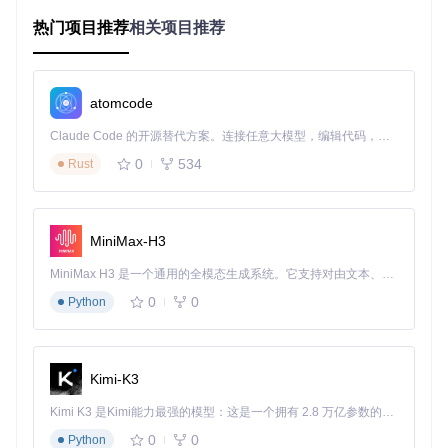
热门项目推荐
相关项目推荐
from
 typing 
import
Dict
, 
List
, 
Optional
from
 src.data 
import
 MODEL_TO_NAME_MAPPING

def
analyze_task_complexity
(
task: 
str
) -> 
int
:

"""分析任务复杂度，返回1-5的评分"""
atomcode
    complexity_keywords = {

Claude Code 的开源替代方案。连接任意大模型，编辑代码，运行命令，自动验证 — 全自动执行。用 Rust 构建，极致性能。 ｜ An open-source alternative to Claude Code. Connect any LLM, edit code, run commands, and verify changes — autonomously. Built in Rust for speed. Get Started
"code"
: 
4
, 
"reasoning"
: 
5
, 
"summarization"
: 
3
,

"translation"
: 
3
, 
"classification"
: 
2
, 
"generatio
0
534
Rust
    }

return
max
(complexity_keywords.get(task.split()[
0
], 
3
def
select_optimal_model
(
task_type: 
str
, 

MiniMax-H3
                         complexity: 
Optional
[
int
] = 
None
"""

MiniMax H3 是一个通用的全模态生成系统。它支持对由文本、图像、视频和音频组成的多模态上下文进行统一理解，并能生成分辨率高达 2K、时长可达 15 秒的带原生立体声音频的视频。得益于面向任务泛化的系统设计，H3 在预训练阶段就已具备广泛的多模态上下文理解与生成能力，能够出色地执行复杂的多模态指令。
    根据任务类型和复杂度选择最优模型

0
0
Python
    Args:

        task_type: 任务类型，如"code", "light", "reasoning"
        complexity: 任务复杂度(1-5)，如未提供则自动分析

Kimi-K3
    Returns:

        最优模型ID

Kimi K3 是Kimi能力最强的模型：这是一个拥有 2.8 万亿参数的混合专家（MoE）模型，具备原生视觉理解能力，并支持 100 万 token 的上下文窗口。
    """
0
0
Python
# 自动分析任务复杂度