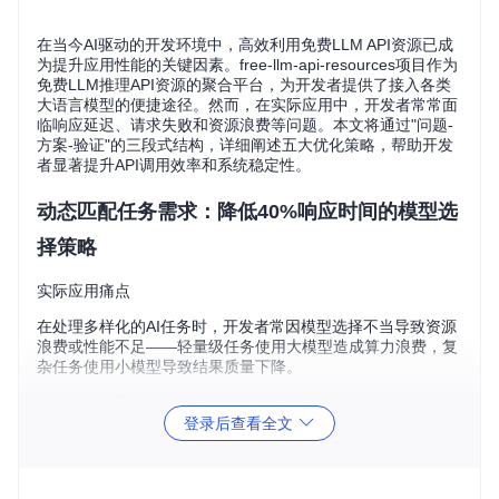
在当今AI驱动的开发环境中，高效利用免费LLM API资源已成
为提升应用性能的关键因素。free-llm-api-resources项目作为
免费LLM推理API资源的聚合平台，为开发者提供了接入各类
大语言模型的便捷途径。然而，在实际应用中，开发者常常面
临响应延迟、请求失败和资源浪费等问题。本文将通过"问题-
方案-验证"的三段式结构，详细阐述五大优化策略，帮助开发
者显著提升API调用效率和系统稳定性。
动态匹配任务需求：降低40%响应时间的模型选
择策略
实际应用痛点
在处理多样化的AI任务时，开发者常因模型选择不当导致资源
浪费或性能不足——轻量级任务使用大模型造成算力浪费，复
杂任务使用小模型导致结果质量下降。
具体优化方案
登录后查看全文
项目的
src/data.py
文件维护了包含200+模型的
MODEL_TO_N
AME_MAPPING
映射表，我们可以基于任务类型和模型特性实现
智能选择：