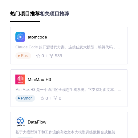
make -C stage1 clean FW=900 && make -C stage1 FW=900

热门项目推荐
相关项目推荐
注意
：编译过程中需要gcc编译器支持，如果遇到编译错
atomcode
误，请检查开发工具链是否完整安装。
Claude Code 的开源替代方案。连接任意大模型，编辑代码，运行命令，自动验证 — 全自动执行。用 Rust 构建，极致性能。 ｜ An open-source alternative to Claude Code. Connect any LLM, edit code, run commands, and verify changes — autonomously. Built in Rust for speed. Get Started
实战操作：一步步实现漏洞利用
0
539
Rust
网络连接准备
使用以太网线将电脑与PS4直接连接
MiniMax-H3
确保电脑未连接其他网络，避免网络冲突
PS4网络设置
MiniMax H3 是一个通用的全模态生成系统。它支持对由文本、图像、视频和音频组成的多模态上下文进行统一理解，并能生成分辨率高达 2K、时长可达 15 秒的带原生立体声音频的视频。得益于面向任务泛化的系统设计，H3 在预训练阶段就已具备广泛的多模态上下文理解与生成能力，能够出色地执行复杂的多模态指令。
进入"设置" → "网络"菜单
选择"设定互联网连接"，然后选择"使用LAN连接线"
0
0
Python
选择"自定义"设置选项
IP地址设定选择"PPPoE"
输入任意PPPoE用户ID和密码（无需真实有效）
DNS设置保持"自动"，MTU设置选择"自动"
DataFlow
代理服务器选择"不使用"
执行漏洞利用
基于大模型算子和工作流的高效文本大模型训练数据合成框架