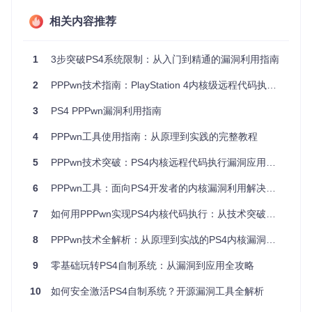
相关内容推荐
环境配置：打造你的实验平台
硬件准备清单
1
3步突破PS4系统限制：从入门到精通的漏洞利用指南
带以太网接口的计算机（台式机、笔记本或带USB网卡的设
备）
2
PPPwn技术指南：PlayStation 4内核级远程代码执行工具应用教程
高质量以太网线
PlayStation 4主机（固件版本7.00-11.00）
3
PS4 PPPwn漏洞利用指南
软件环境搭建
4
PPPwn工具使用指南：从原理到实践的完整教程
在Linux系统中准备工作环境：
5
PPPwn技术突破：PS4内核远程代码执行漏洞应用指南
git 
clone
6
PPPwn工具：面向PS4开发者的内核漏洞利用解决方案
cd
7
如何用PPPwn实现PS4内核代码执行：从技术突破到实战应用的完整探索
安装必要的依赖组件：
8
PPPwn技术全解析：从原理到实战的PS4内核漏洞利用指南
9
零基础玩转PS4自制系统：从漏洞到应用全攻略
编译定制载荷
10
如何安全激活PS4自制系统？开源漏洞工具全解析
针对9.00版本固件编译载荷（请根据你的PS4固件版本调
整）：