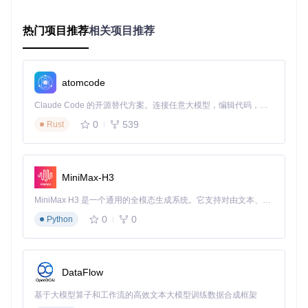
Wi
nd
无特殊
热门项目推荐
相关项目推荐
无需额外操作
o
依赖
w
s
m
Mono框
atomcode
ac
brew install mono libgdiplus xq
架、XQ
O
uartz
uartz
Claude Code 的开源替代方案。连接任意大模型，编辑代码，运行命令，自动验证 — 全自动执行。用 Rust 构建，极致性能。 ｜ An open-source alternative to Claude Code. Connect any LLM, edit code, run commands, and verify changes — autonomously. Built in Rust for speed. Get Started
S
0
539
Rust
sudo apt install libgdiplus lib
Li
x11-dev libxcursor-dev
(Debian/U
图形支
nu
buntu)
持库
x
sudo dnf install libgdiplus-dev
el libX11-devel
(Fedora)
MiniMax-H3
功能模块：源代码获取与版本选择
MiniMax H3 是一个通用的全模态生成系统。它支持对由文本、图像、视频和音频组成的多模态上下文进行统一理解，并能生成分辨率高达 2K、时长可达 15 秒的带原生立体声音频的视频。得益于面向任务泛化的系统设计，H3 在预训练阶段就已具备广泛的多模态上下文理解与生成能力，能够出色地执行复杂的多模态指令。
适合开发者环境或需要自定义构建的场景
0
0
Python
源码仓库克隆
🔧
目标
：获取ScreenToGif最新源代码
操作
：
DataFlow
基于大模型算子和工作流的高效文本大模型训练数据合成框架
git 
clone