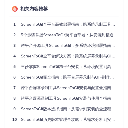
macOS系统：
brew install dotnet@9
（推荐9.0及以上
相关内容推荐
版本）
Linux系统：
1
ScreenToGif全平台高效部署指南：跨系统录制工具的环境配置与实战方案
# Ubuntu/Debian
sudo
 apt install dotnet-runtime-9.0

2
5个步骤掌握ScreenToGif跨平台部署：从安装到精通
# Fedora
3
跨平台开源工具ScreenToGif：多系统环境部署指南与效率提升方案
sudo
4
ScreenToGif全平台解决方案：跨系统屏幕录制与GIF制作实战指南
验证
：终端执行
dotnet --version
显示版本号即表示安装成
功
5
三步掌握ScreenToGif跨平台安装：从环境配置到高效使用
平台特定依赖组件
6
ScreenToGif完全指南：跨平台屏幕录制与GIF制作的零门槛实现方案
不同操作系统需要额外安装的支持库：
7
跨平台屏幕录制工具ScreenToGif安装与配置全指南
[!TIP] 图形化应用依赖系统提供的图像渲染和窗口管理组
件，缺少这些库会导致启动失败或功能异常
8
跨平台屏幕录制工具ScreenToGif安装与使用全指南
9
ScreenToGif版本选择指南：从需求到安装的全流程解析
操
作
必要依
安装命令
10
系
ScreenToGif历史版本管理全攻略：从需求分析到安全部署
赖
统