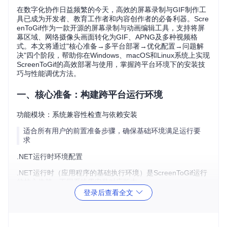
在数字化协作日益频繁的今天，高效的屏幕录制与GIF制作工
具已成为开发者、教育工作者和内容创作者的必备利器。Scre
enToGif作为一款开源的屏幕录制与动画编辑工具，支持将屏
幕区域、网络摄像头画面转化为GIF、APNG及多种视频格
式。本文将通过"核心准备→多平台部署→优化配置→问题解
决"四个阶段，帮助你在Windows、macOS和Linux系统上实现
ScreenToGif的高效部署与使用，掌握跨平台环境下的安装技
巧与性能调优方法。
一、核心准备：构建跨平台运行环境
功能模块：系统兼容性检查与依赖安装
适合所有用户的前置准备步骤，确保基础环境满足运行要
求
.NET运行时环境配置
.NET运行时（应用程序的基础执行环境）是ScreenToGif运行
的核心依赖，不同系统需安装对应版本：
登录后查看全文
🔧
目标
：安装.NET Desktop Runtime 6.0或更高版本
操作
：
Windows系统：从微软官网获取安装包，执行默认安装流程