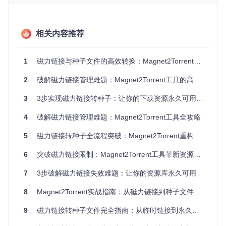
上。
1.2 网络依赖问题：DHT网络连接的不稳定性
相关内容推荐
磁力链接的工作原理依赖于分布式哈希表（DHT）网络，这种
去中心化的网络结构虽然实现了资源的分布式存储，但也带来
了连接不稳定的问题。DHT网络就像去中心化的通讯录，每个
1
磁力链接与种子文件的高效转换：Magnet2Torrent全面应用指南
节点都存储着其他节点的联系信息，但在网络状况不佳或节点
数量不足时，磁力链接往往会出现连接超时、下载速度缓慢甚
2
破解磁力链接管理难题：Magnet2Torrent工具的高效转换方案
至完全无法连接的情况。
1.3 跨平台兼容性：设备间的链接移植难题
3
3步实现磁力链接转种子：让你的下载资源永久可用的高效方案
不同的下载工具和设备对磁力链接的支持程度各不相同。部分
4
破解磁力链接管理难题：Magnet2Torrent工具全攻略
老旧下载工具、NAS设备和移动应用对磁力链接的解析能力有
限，导致用户在不同设备间迁移下载任务时遇到困难。这种兼
5
磁力链接转种子全流程突破：Magnet2Torrent重构资源管理新范式
容性问题限制了资源获取的灵活性，尤其是在企业环境中，需
要在多台服务器间协同工作时，磁力链接的移植性不足成为了
6
突破磁力链接限制：Magnet2Torrent工具革新资源管理体验
效率瓶颈。
7
3步破解磁力链接失效难题：让你的资源库永久可用
核心价值小结
：磁力链接的管理困境本质上是动态指针与实体
文件之间的矛盾，Magnet2Torrent通过将磁力链接转换为标准
8
Magnet2Torrent实战指南：从磁力链接到种子文件的高效转换方案
种子文件，从根本上解决了这一矛盾，为资源管理提供了实体
化的解决方案。
9
磁力链接转种子文件完全指南：从临时链接到永久资源的转变
二、技术方案：Magnet2Torrent的工作原理与