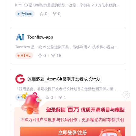
Kimi K3 是Kimi能力最强的模型：这是一个拥有 2.8 万亿参数的混合专家（MoE）模型，具备原生视觉理解能力，并支持 100 万 token 的上下文窗口。
根据不同操作系统选择对应的安装命令：
0
0
Python
Debian/Ubuntu系统
：
sudo
 apt update && 
sudo
# 更新系统包并安装Python3的libtorrent库
Toonflow-app
Toonflow 是一款 AI 短剧漫剧工具，能够利用 AI 技术将小说自动转化为剧本，并结合 AI 生成的图片和视频，实现高效的短剧创作。借助 Toonflow，可以轻松完成从文字到影像的全流程，让短剧制作变得更加智能与便捷。
macOS系统
：
0
16
HTML
# 使用Homebrew安装libtorrent库
源启盛夏_AtomGit暑期开发者成长计划
CentOS/RHEL系统
：
「源启盛夏」暑期校园开发者成长计划旨在激活校园开源力量，通过积分激励、认证扶持、资源倾斜等形式，引导高校组织和开发者完成「入驻 — 建项目 — 做贡献 — 获认证 — 得资源」的完整闭环。无论你是想带领社团入驻平台的组织者，还是希望用代码贡献证明自己的开发者，都能在这里找到属于你的成长路径。
0
1
sudo
Markdown
 yum install epel-release && 
sudo
# 安装EPEL源并安装Python3的libtorrent库
📌
注意事项
：如果遇到依赖冲突，建议使用Python虚拟环境
700万+用户深度参与代码创作，更多精彩内容等你共创
AionUi
隔离安装：
免费、本地、开源的 24/7 全天候 Cowork 应用，以及适用于 Gemini CLI、Claude Code、Codex、OpenCode、Qwen Code、Goose CLI、Auggie 等的 OpenClaw | 🌟 喜欢就点star吧
立即登录/注册