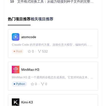
10
文件格式转换工具：从磁力链接到种子文件的完整解决方案
系统配置
Magnet2Torrent基于libtorrent库开发，通过解析磁力链接中的
热门项目推荐
相关项目推荐
元数据信息，构建完整的种子文件。下面将详细介绍工具的工
作原理和系统配置步骤。
2.1 工具工作原理解析
atomcode
Magnet2Torrent的核心功能是将磁力链接转换为.torrent文
件，其工作流程主要包括三个步骤：
Claude Code 的开源替代方案。连接任意大模型，编辑代码，运行命令，自动验证 — 全自动执行。用 Rust 构建，极致性能。 ｜ An open-source alternative to Claude Code. Connect any LLM, edit code, run commands, and verify changes — autonomously. Built in Rust for speed. Get Started
0
532
Rust
元数据解析
：工具首先从磁力链接中提取BTIH（BitTorren
t Info Hash）哈希值，这是识别资源的唯一标识，相当于
资源的"数字指纹"。
DHT网络查询
：通过DHT网络查询获取资源的完整元数
MiniMax-H3
据，包括文件名、文件大小、文件结构等信息，这一步类
似于通过书名从图书馆找到对应的书籍信息。
MiniMax H3 是一个通用的全模态生成系统。它支持对由文本、图像、视频和音频组成的多模态上下文进行统一理解，并能生成分辨率高达 2K、时长可达 15 秒的带原生立体声音频的视频。得益于面向任务泛化的系统设计，H3 在预训练阶段就已具备广泛的多模态上下文理解与生成能力，能够出色地执行复杂的多模态指令。
种子文件生成
：将获取到的元数据按照BitTorrent协议规范
0
0
Python
封装成.torrent文件，包含资源的所有必要信息，使下载工
具能够直接识别和使用。
2.2 三步完成系统配置
Kimi-K3
⚙️
配置步骤1：安装核心依赖库