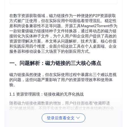
在数字资源获取领域，磁力链接作为一种便捷的P2P资源获取
方式被广泛使用，但在实际应用中却面临着管理混乱、稳定性
差和跨设备兼容性不足等问题。开源工具Magnet2Torrent作为
一款轻量级磁力链接转种子文件转换器，通过将动态的磁力链
接转化为实体种子文件，为个人用户和企业用户提供了高效的
资源管理解决方案。本文将从问题解析、技术方案、核心价值
和实践应用四个维度，全面介绍这款工具在个人桌面端、企业
服务器和移动设备三大场景下的创新应用方式。
一、问题解析：磁力链接的三大核心痛点
磁力链接虽然便捷，但在实际使用过程中暴露出三个难以忽视
的问题，这些问题严重影响了用户的资源管理效率和使用体
验。
1.1 资源管理困境：链接收藏的无序化挑战
随着磁力链接收藏数量的增加，用户往往面临着"收藏即遗
忘"的尴尬局面。不同于实体文件可以通过文件夹结构进行分
类管理，磁力链接本质上是一段文本字符串，难以直观地进行
登录后查看全文
命名、分类和检索。当收藏了数十甚至上百个磁力链接后，用
户很难快速定位到需要的资源，导致大量时间浪费在链接筛选