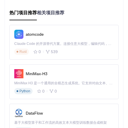
其他无衬线标题
特性
Bebas Neue
字体
热门项目推荐
相关项目推荐
字重选
5种（Thin到Bold）
通常2-3种
择
字符支
atomcode
多语言支持
基本拉丁字符
持
Claude Code 的开源替代方案。连接任意大模型，编辑代码，运行命令，自动验证 — 全自动执行。用 Rust 构建，极致性能。 ｜ An open-source alternative to Claude Code. Connect any LLM, edit code, run commands, and verify changes — autonomously. Built in Rust for speed. Get Started
开源许
多为免费非商用
SIL OFL 1.1
可
0
539
Rust
设计细
精心调整的字母间距和笔
普遍缺乏细节优
节
画粗细
化
更新支
MiniMax-H3
持续更新（最新2019版）
多为一次性发布
持
MiniMax H3 是一个通用的全模态生成系统。它支持对由文本、图像、视频和音频组成的多模态上下文进行统一理解，并能生成分辨率高达 2K、时长可达 15 秒的带原生立体声音频的视频。得益于面向任务泛化的系统设计，H3 在预训练阶段就已具备广泛的多模态上下文理解与生成能力，能够出色地执行复杂的多模态指令。
Bebas Neue Pro版本更是在原有基础上增加了小写字母，这
0
0
Python
一改进极大地扩展了其应用范围。之前的版本仅提供大写字
母，限制了某些设计场景的使用。现在，有了小写字母的支
持，设计师可以创造更加丰富多变的排版效果。
DataFlow
Bebas Neue Pro版本新增小写字母的功能突破，提升了作为
基于大模型算子和工作流的高效文本大模型训练数据合成框架
开源设计资源的实用性