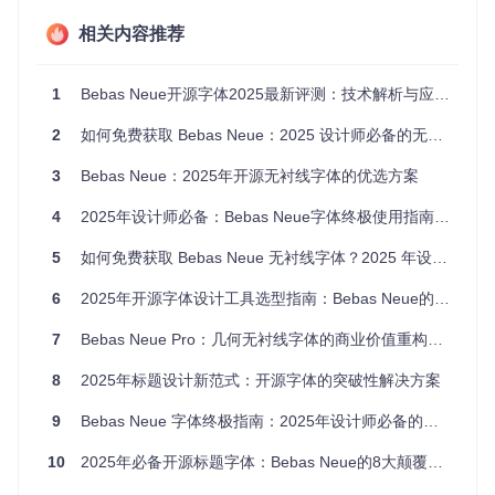
从设计决策角度看，Bebas Neue的价值体现在以下几个方
面：
相关内容推荐
视觉冲击力
：其独特的几何结构设计能立即抓住观众注意力
跨平台一致性
：在不同媒介上都能保持良好的显示效果
1
Bebas Neue开源字体2025最新评测：技术解析与应用指南
使用灵活性
：适用于从大型广告牌到移动应用的各种场景
维护成本低
：作为开源项目，持续更新且无需额外费用
2
如何免费获取 Bebas Neue：2025 设计师必备的无衬线标题字体全攻略 🚀
✏️
设计师小贴士
：在选择标题字体时，不仅要考虑美学因素，
3
Bebas Neue：2025年开源无衬线字体的优选方案
还要评估其商业适用性和技术兼容性。Bebas Neue在这两方
面都表现出色，是平衡设计需求和项目预算的理想选择。
4
2025年设计师必备：Bebas Neue字体终极使用指南 🎨
技术解析：Bebas Neue的设计优势与同类字体
5
如何免费获取 Bebas Neue 无衬线字体？2025 年设计师必备的开源标题字体推荐
对比
6
2025年开源字体设计工具选型指南：Bebas Neue的技术解析与实践应用
了解字体的技术特性有助于我们更好地发挥其优势。Bebas N
7
Bebas Neue Pro：几何无衬线字体的商业价值重构与技术创新
eue的设计理念基于几何化的字母结构，这使得它在各种尺寸
下都能保持清晰的辨识度。
8
2025年标题设计新范式：开源字体的突破性解决方案
9
Bebas Neue 字体终极指南：2025年设计师必备的开源标题字体
Bebas Neue字体的几何字母结构和专业设计细节，展示了其
作为现代标题字体的技术优势
10
2025年必备开源标题字体：Bebas Neue的8大颠覆性优势与应用指南
与同类字体的横向对比