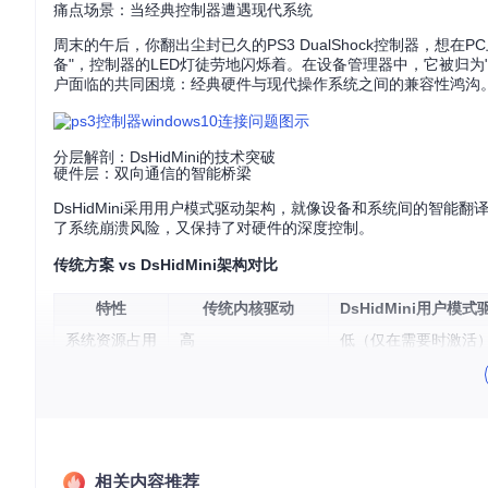
痛点场景：当经典控制器遭遇现代系统
周末的午后，你翻出尘封已久的PS3 DualShock控制器，想在P
备"，控制器的LED灯徒劳地闪烁着。在设备管理器中，它被归为
户面临的共同困境：经典硬件与现代操作系统之间的兼容性鸿沟
分层解剖：DsHidMini的技术突破
硬件层：双向通信的智能桥梁
DsHidMini采用用户模式驱动架构，就像设备和系统间的智
了系统崩溃风险，又保持了对硬件的深度控制。
传统方案 vs DsHidMini架构对比
特性
传统内核驱动
DsHidMini用户模式
系统资源占用
高
低（仅在需要时激活
安装复杂度
高（需签名和重启）
低（即插即用）
崩溃风险
可能导致系统蓝屏
隔离运行，仅影响自
调试难度
高（需特殊工具）
低（标准用户态调试
功能扩展性
有限
高（支持动态配置）
相关内容推荐