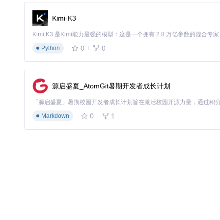
操作步骤
技术
Kimi-K3
1. 在控制中心切换至"Xbox仿真模式"
驱动层将PS3按键事件转
2. 启动游戏并进入控制器设置
游戏检测到"Xbox控
0
0
Python
3. 根据需要微调按键映射
修改驱动内部的映射表
专家提示
：对于按键布局差异较大的游戏，建议创建专用配置文
源启盛夏_AtomGit暑期开发者成长计划
开发场景：游戏控制器调试工具
对于游戏开发者，DsHidMini提供了丰富的调试接口。通过其SDK（位
控制器支持。
0
1
Markdown
核心技术参数
：
支持操作系统：Windows 10 1809+ / Windows 11
连接方式：USB 2.0/3.0、蓝牙4.0+
输入延迟：<8ms（USB），<15ms（蓝牙）
采样率：1000Hz（USB），250Hz（蓝牙）
同时连接设备数：最多4个控制器
特殊需求场景：模拟器优化配置
场景2：PS2游戏模拟器设置
在PCSX2模拟器中使用DsHidMi