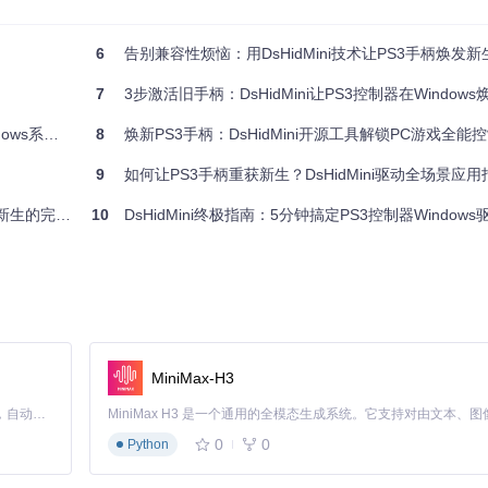
的原始数据转化为Windows原生支持的输入格式：
6
告别兼容性烦恼：用DsHidMini技术让PS3手柄焕发新
7
3步激活旧手柄：DsHidMini让PS3控制器在Window
解决现代游戏兼容性问题
统重获新生
8
焕新PS3手柄：DsHidMini开源工具解锁PC游戏全能
9
如何让PS3手柄重获新生？DsHidMini驱动全场景应用
同应用场景自动切换最合适的"语言"。
生的完整方案
10
DsHidMini终极指南：5分钟搞定PS3控制器Windows
的图形界面。通过这个中心，用户可以微调控制器的各项参数，从摇杆灵敏度到
MiniMax-H3
制器输入。通过DsHidMini的XInput仿真模式，PS3控制器会被系统识别为
Claude Code 的开源替代方案。连接任意大模型，编辑代码，运行命令，自动验证 — 全自动执行。用 Rust 构建，极致性能。 ｜ An open-source alternative to Claude Code. Connect any LLM, edit code, run commands, and verify changes — autonomously. Built in Rust for speed. Get Started
0
0
Python