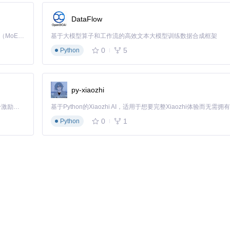
原理
DataFlow
换为XInput协议格式
Kimi K3 是Kimi能力最强的模型：这是一个拥有 2.8 万亿参数的混合专家（MoE）模型，具备原生视觉理解能力，并支持 100 万 token 的上下文窗口。
基于大模型算子和工作流的高效文本大模型训练数据合成框架
制器"并加载预设配置
0
5
Python
，实时生效
件并命名为游戏名称，方便快速切换。
py-xiaozhi
于SDK/Nefarius.DsHidMini.IPC/目录），可以直接读取原始输
「源启盛夏」暑期校园开发者成长计划旨在激活校园开源力量，通过积分激励、认证扶持、资源倾斜等形式，引导高校组织和开发者完成「入驻 — 建项目 — 做贡献 — 获认证 — 得资源」的完整闭环。无论你是想带领社团入驻平台的组织者，还是希望用代码贡献证明自己的开发者，都能在这里找到属于你的成长路径。
0
1
Python
ni时，建议启用"六轴专用模式"，并在模拟器设置中：