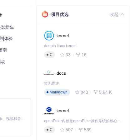
项目优选
收起
生
s焕发新生
kernel
控制体验
deepin linux kernel
指南
33
16
C
驱动
docs
振动强度，甚至L
暂无描述
843
5.64 K
Markdown
kernel
Xbox 360控
MiniMax H3 是一个通用的全模态生成系统。它支持对由文本、图像、视频和音频组成的多模态上下文进行统一理解，并能生成分辨率高达 2K、时长可达 15 秒的带原生立体声音频的视频。得益于面向任务泛化的系统设计，H3 在预训练阶段就已具备广泛的多模态上下文理解与生成能力，能够出色地执行复杂的多模态指令。
openEuler内核是openEuler操作系统的核心，既是系统性能与稳定性的基石，也是连接处理器、设备与服务的桥梁。
507
539
C