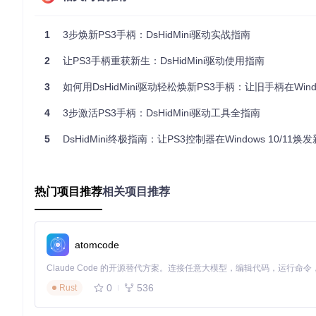
协议层：多模式HID仿真技术
DsHidMini的核心创新在于其协议转换引擎，能够将PS3控制器
1
3步焕新PS3手柄：DsHidMini驱动实战指南
标准游戏手柄模式
：通过DirectInput API提供完整按键映射
2
让PS3手柄重获新生：DsHidMini驱动使用指南
Xbox控制器仿真
：将PS3控制器伪装成Xbox 360控制器，
DualShock 4模拟
：为DS4Windows等工具提供无缝支持
3
如何用DsHidMini驱动轻松焕新PS3手柄：让旧手柄在Windows系
六轴专用模式
：保留陀螺仪和加速度计数据，优化模拟器体验
4
3步激活PS3手柄：DsHidMini驱动工具全指南
这种多模式设计类似于语言翻译器同时掌握多种方言，能够根据不
5
DsHidMini终极指南：让PS3控制器在Windows 10/11焕发新
应用层：配置工具的人性化设计
DsHidMini配套的控制中心采用WPF技术构建，提供直观
ED灯的显示模式。
热门项目推荐
相关项目推荐
实战场景：DsHidMini的多元应用
游戏场景：跨平台游戏适配方案
atomcode
场景1：现代游戏兼容性
《赛博朋克2077》等新游戏仅支持Xbox控
制器，所有按键自动映射到对应位置。
0
536
Rust
操作与原理对照