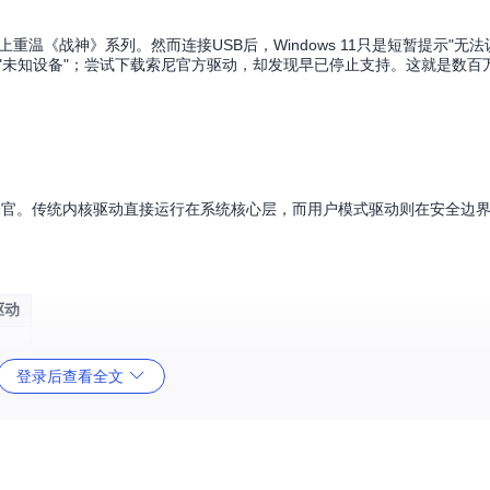
C上重温《战神》系列。然而连接USB后，Windows 11只是短暂提示"无法
"未知设备"；尝试下载索尼官方驱动，却发现早已停止支持。这就是数百万
。
能翻译官。传统内核驱动直接运行在系统核心层，而用户模式驱动则在安全边
驱动
）
登录后查看全文
身
）