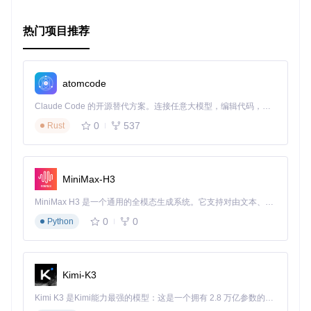
强大的扩展支持
：提供了额外的扩展功能，简化复杂场景
下的操作。
热门项目推荐
良好的社区支持
：作为一个开源项目，持续的维护与改进
可以确保其兼容性和稳定性。
总的来说，如果你一直在寻找一种更高效、更易于理解和维护
atomcode
的方式来处理Android的通知，那么Android Notification DSL
绝对值得你尝试。现在就将其添加到你的Gradle依赖中，让代
Claude Code 的开源替代方案。连接任意大模型，编辑代码，运行命令，自动验证 — 全自动执行。用 Rust 构建，极致性能。 ｜ An open-source alternative to Claude Code. Connect any LLM, edit code, run commands, and verify changes — autonomously. Built in Rust for speed. Get Started
码变得更有表现力吧！
0
537
Rust
// 添加依赖
implementation 
'com.github.kirich1409:android-notificatio
implementation 
'com.github.kirich1409:android-notificatio
MiniMax-H3
implementation 
'com.github.kirich1409:android-notificatio
MiniMax H3 是一个通用的全模态生成系统。它支持对由文本、图像、视频和音频组成的多模态上下文进行统一理解，并能生成分辨率高达 2K、时长可达 15 秒的带原生立体声音频的视频。得益于面向任务泛化的系统设计，H3 在预训练阶段就已具备广泛的多模态上下文理解与生成能力，能够出色地执行复杂的多模态指令。
不要等待，立即开始使用Android Notification DSL，让我们一
0
0
Python
起享受编写更加优雅代码的乐趣！
Kimi-K3
Kimi K3 是Kimi能力最强的模型：这是一个拥有 2.8 万亿参数的混合专家（MoE）模型，具备原生视觉理解能力，并支持 100 万 token 的上下文窗口。