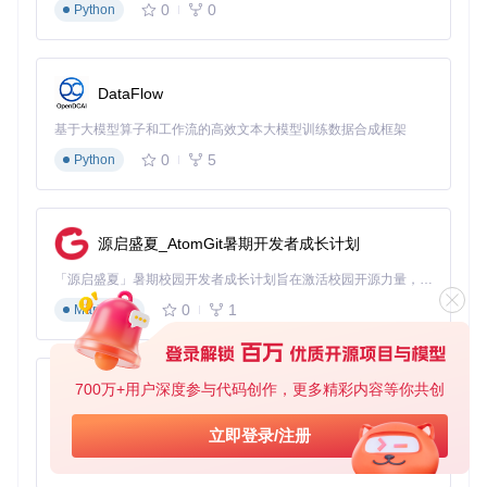
0
0
Python
DataFlow
基于大模型算子和工作流的高效文本大模型训练数据合成框架
0
5
Python
源启盛夏_AtomGit暑期开发者成长计划
「源启盛夏」暑期校园开发者成长计划旨在激活校园开源力量，通过积分激励、认证扶持、资源倾斜等形式，引导高校组织和开发者完成「入驻 — 建项目 — 做贡献 — 获认证 — 得资源」的完整闭环。无论你是想带领社团入驻平台的组织者，还是希望用代码贡献证明自己的开发者，都能在这里找到属于你的成长路径。
0
1
Markdown
700万+用户深度参与代码创作，更多精彩内容等你共创
py-xiaozhi
基于Python的Xiaozhi AI，适用于想要完整Xiaozhi体验而无需拥有专用硬件的用户。
立即登录/注册
0
1
Python