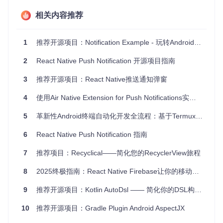
相关内容推荐
createChannelsAndGroups(context) {

    channel(CHANNEL_1_ID, CHANNEL_1_NAME)

1
推荐开源项目：Notification Example - 玩转Android通知栏
    group(CHANNEL_GROUP_2_ID, CHANNEL_GROUP_2_NAME) {

        channel(CHANNEL_2_ID, CHANNEL_2_NAME)

2
React Native Push Notification 开源项目指南
    }

3
推荐开源项目：React Native推送通知弹窗
4
使用Air Native Extension for Push Notifications实现跨平台通知
项目及技术应用场景
5
革新性Android终端自动化开发全流程：基于Termux API的技术实践指南
不论是在消息应用中推送新消息，还是在音乐播放器中创建媒
体控制通知，甚至是在系统级别的服务中发布重要更新，Andr
6
React Native Push Notification 指南
oid Notification DSL都能派上大用场。特别是当你需要创建大
量通知或者频繁调整通知样式时，该库将大大提升你的效率。
7
推荐项目：Recyclical——简化您的RecyclerView旅程
项目特点
8
2025终极指南：React Native Firebase让你的移动开发效率提升300% 🚀
简洁的Kotlin DSL
：使用链式调用来构造通知，使得代码
9
推荐开源项目：Kotlin AutoDsl —— 简化你的DSL构建过程
更加整洁。
10
全面的功能覆盖
推荐开源项目：Gradle Plugin Android AspectJX
：不仅支持基础的通知构建，还包括通知
组和渠道的管理。