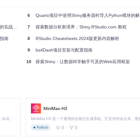
6
Quarto项目中使用Shiny服务器时导入Python模块的
实战指南
7
探索数据分析新境界：Shiny.RStudio.com 教程
指南
8
RStudio Cheatsheets 2024版更新内容解析
据分析仪表板到复杂的业务流程管理工具。最佳实践包括：
9
bs4Dash项目安装与配置指南
10
探索Shiny：让数据科学触手可及的Web应用框架
费部署。
MiniMax-H3
Claude Code 的开源替代方案。连接任意大模型，编辑代码，运行命令，自动验证 — 全自动执行。用 Rust 构建，极致性能。 ｜ An open-source alternative to Claude Code. Connect any LLM, edit code, run commands, and verify changes — autonomously. Built in Rust for speed. Get Started
0
0
Python