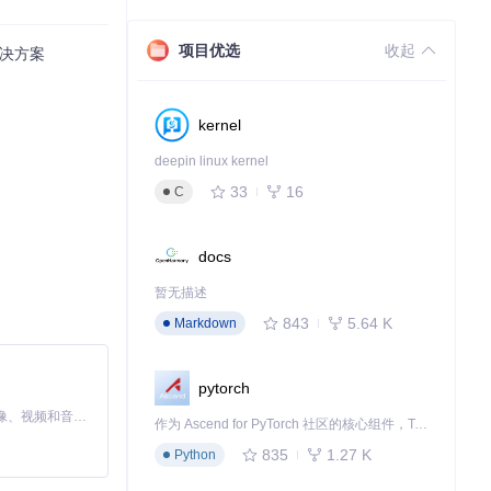
项目优选
收起
解决方案
kernel
deepin linux kernel
33
16
C
docs
暂无描述
843
5.64 K
Markdown
pytorch
MiniMax H3 是一个通用的全模态生成系统。它支持对由文本、图像、视频和音频组成的多模态上下文进行统一理解，并能生成分辨率高达 2K、时长可达 15 秒的带原生立体声音频的视频。得益于面向任务泛化的系统设计，H3 在预训练阶段就已具备广泛的多模态上下文理解与生成能力，能够出色地执行复杂的多模态指令。
作为 Ascend for PyTorch 社区的核心组件，TorchNPU 是昇腾专为 PyTorch 打造的深度学习适配插件，使 PyTorch 框架能够直接调用昇腾 NPU，为开发者提供昇腾 AI 处理器的超强算力。
835
1.27 K
Python