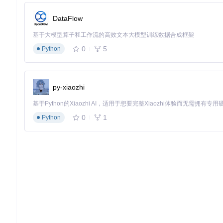
    )

DataFlow
def
server
(
input
, output
):

pass
基于大模型算子和工作流的高效文本大模型训练数据合成框架
if
 __name__ == 
"__main__"
:

0
5
Python
4. 典型生态项目
py-xiaozhi
虽然具体列举每个生态项目超出了本文档的范围，但值得注意的是，Sh
它与常见的Python数据处理库（如Pandas）和可视化库（如Plotly和
0
1
Python
o），以及新兴的Shinylive和Hugging Face社区，为
通过参与社区讨论和技术分享，用户可以发现更多应用实例和技巧。
本指南提供了一个起点，帮助你快速入门Shiny for Pyth
py-shiny
Shiny for Python