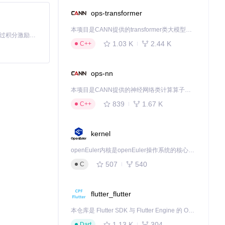
ops-transformer
本项目是CANN提供的transformer类大模型算子库，实现网络在NPU上加速计算。
「源启盛夏」暑期校园开发者成长计划旨在激活校园开源力量，通过积分激励、认证扶持、资源倾斜等形式，引导高校组织和开发者完成「入驻 — 建项目 — 做贡献 — 获认证 — 得资源」的完整闭环。无论你是想带领社团入驻平台的组织者，还是希望用代码贡献证明自己的开发者，都能在这里找到属于你的成长路径。
1.03 K
2.44 K
C++
ops-nn
本项目是CANN提供的神经网络类计算算子库，实现网络在NPU上加速计算。
署而展开。例如，
839
1.67 K
C++
hinyapps.i
kernel
openEuler内核是openEuler操作系统的核心，既是系统性能与稳定性的基石，也是连接处理器、设备与服务的桥梁。
应用开发能力。
507
540
C
flutter_flutter
下载源代码
本仓库是 Flutter SDK 与 Flutter Engine 的 OpenHarmony 适配版本，由 CPF-Flutter 团队维护。开发者可使用熟悉的 Flutter 技术栈开发 OpenHarmony 应用，3.35.7 及以后的适配版本可基于本仓库源码构建支持 OpenHarmony 的 Flutter Engine。
1.13 K
304
Dart