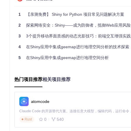
1
【亲测免费】 Shiny for Python 项目常见问题解决方案
这将会启动应用并自动打开浏览器查看结果。
2
探索网络安全：Shiny——成为防御者，抵御Web应用风险的
3. 应用案例和最佳实践
3
3个提升移动界面质感的动态光影技巧：前端交互增强实践
Shiny for Python适合构建各种类型的应用，从简单的数
4
在Shiny应用中集成geemap进行地理空间分析的技术探索
利用reactive编程来创建动态交互体验。
5
在Shiny应用中集成geemap进行地理空间分析
使用模块化开发策略来组织大型应用。
整合外部数据源和API，增加应用功能。
利用Shiny与Hugging Face或Shinylive等平台集成，实现免
热门项目推荐
相关项目推荐
示例代码展示基本的Shiny应用结构：
import
import
 shinyswatch

atomcode
def
ui
():

return
 shiny.ui.page_fluid(

0
540
Rust
        shinyswatch.themeyeti(),

        shiny.markdown(
"Hello, Shiny for Python!"
)
