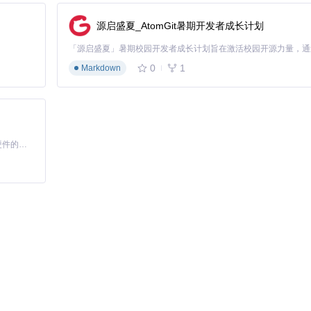
源启盛夏_AtomGit暑期开发者成长计划
0
1
Markdown
iny for Python的生态系统围绕着数据处理、可视化和Web应用部
基于Python的Xiaozhi AI，适用于想要完整Xiaozhi体验而无需拥有专用硬件的用户。
Matplotlib）无缝整合。开发者还可以利用Shiny Apps的在线托管服务（如s
应用找到免费的部署方案，这些服务构成了其生态的重要部分。
加入Discord社区，可以让你紧跟最新动态并与同行交流经验。
on。随着实践深入，你会探索到更多高级特性和进阶应用，进一步提升你的Web