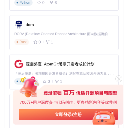
0
6
Python
"""

    提取PDF中的CJK文本，支持竖排文字识别

    Args:

        pdf_path: PDF文件路径

dora
        vertical_detection: 是否启用竖排检测

DORA (Dataflow-Oriented Robotic Architecture 面向数据流的机器人架构) 是为 AI 与具身智能机器人打造的高性能开发框架，以数据流范式重构开发逻辑，原生支持分布式部署与端边云协同 —— 无需复杂适配，即可实现一体端到端具身大小脑、VLA等模型部署，无缝衔接感知、推理、控制全链路，让 AI 能力与机器人动作深度融合。 依托 Rust 内核与零拷贝通信技术，它将具身大小脑、VLA等模型推理、多模态数据融合延迟压缩至微秒级，同时兼容 ROS2 生态与国产 AI 芯片，彻底降低具身智能机器人的开发门槛，让分布式部署下的 AI 赋能创新更高效、更灵活。
    Returns:

0
1
Rust
        提取的文本字符串

    """
    resource_manager = PDFResourceManager()

    output_string = StringIO()

源启盛夏_AtomGit暑期开发者成长计划
# 配置布局参数，启用竖排检测
「源启盛夏」暑期校园开发者成长计划旨在激活校园开源力量，通过积分激励、认证扶持、资源倾斜等形式，引导高校组织和开发者完成「入驻 — 建项目 — 做贡献 — 获认证 — 得资源」的完整闭环。无论你是想带领社团入驻平台的组织者，还是希望用代码贡献证明自己的开发者，都能在这里找到属于你的成长路径。
    laparams = LAParams(

        detect_vertical=vertical_detection,

0
1
Markdown
        line_margin=
0.5
,  
# 调整行间距阈值，优化中文断行
        word_margin=
0.1
# 控制单词间距，改善CJK字符分组
    )

700万+用户深度参与代码创作，更多精彩内容等你共创
py-xiaozhi
    device = TextConverter(resource_manager, output_string
    interpreter = PDFPageInterpreter(resource_manager, dev
基于Python的Xiaozhi AI，适用于想要完整Xiaozhi体验而无需拥有专用硬件的用户。
立即登录/注册
0
1
Python
try
:

with
open
(pdf_path, 
'rb'
) 
as
 fh:
