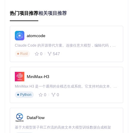
文本方向判断
：分析文本矩阵变换参数，确定排版方向
（横排/竖排）
热门项目推荐
相关项目推荐
字符顺序调整
：根据排版方向重新排列字符序列，生成可
读文本流
实战应用完整指南
atomcode
Claude Code 的开源替代方案。连接任意大模型，编辑代码，运行命令，自动验证 — 全自动执行。用 Rust 构建，极致性能。 ｜ An open-source alternative to Claude Code. Connect any LLM, edit code, run commands, and verify changes — autonomously. Built in Rust for speed. Get Started
环境准备与安装
0
547
Rust
# 克隆项目仓库
git 
clone
cd
 pdfminer

MiniMax-H3
# 安装依赖与库
MiniMax H3 是一个通用的全模态生成系统。它支持对由文本、图像、视频和音频组成的多模态上下文进行统一理解，并能生成分辨率高达 2K、时长可达 15 秒的带原生立体声音频的视频。得益于面向任务泛化的系统设计，H3 在预训练阶段就已具备广泛的多模态上下文理解与生成能力，能够出色地执行复杂的多模态指令。
基础提取代码实现
0
0
Python
from
 pdfminer.pdfinterp 
import
from
 pdfminer.converter 
import
from
 pdfminer.layout 
import
from
 pdfminer.pdfpage 
import
DataFlow
from
 io 
import
 StringIO

基于大模型算子和工作流的高效文本大模型训练数据合成框架
def
extract_cjk_text
(
pdf_path, vertical_detection=
True
):
