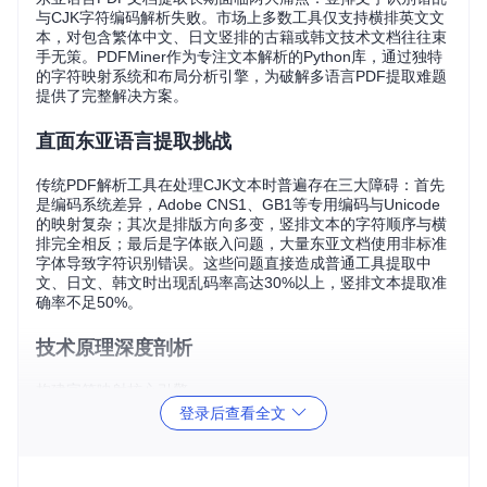
与CJK字符编码解析失败。市场上多数工具仅支持横排英文文
本，对包含繁体中文、日文竖排的古籍或韩文技术文档往往束
手无策。PDFMiner作为专注文本解析的Python库，通过独特
的字符映射系统和布局分析引擎，为破解多语言PDF提取难题
提供了完整解决方案。
直面东亚语言提取挑战
传统PDF解析工具在处理CJK文本时普遍存在三大障碍：首先
是编码系统差异，Adobe CNS1、GB1等专用编码与Unicode
的映射复杂；其次是排版方向多变，竖排文本的字符顺序与横
排完全相反；最后是字体嵌入问题，大量东亚文档使用非标准
字体导致字符识别错误。这些问题直接造成普通工具提取中
文、日文、韩文时出现乱码率高达30%以上，竖排文本提取准
确率不足50%。
技术原理深度剖析
构建字符映射核心引擎
登录后查看全文
PDFMiner通过
cmaprsrc
目录下的四大编码映射文件构建基础
字符转换系统：
cid2code_Adobe_CNS1.txt：处理繁体中文编码