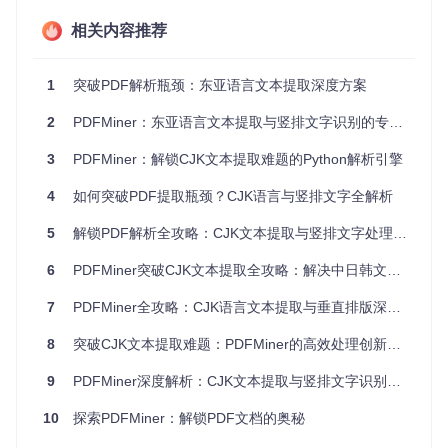
cid2code_Adobe_GB1.txt：支持简体中文转换
相关内容推荐
cid2code_Adobe_Japan1.txt：实现日文编码映射
cid2code_Adobe_Korea1.txt：完成韩文编码解析
1
突破PDF解析瓶颈：东亚语言文本提取深度方案
这些文件采用Adobe标准字符映射格式，通过
cmapdb.py
模块
实现高效缓存与检索，将PDF内部的CID（字符标识符）精准
2
PDFMiner：东亚语言文本提取与竖排文字识别的专业解决方案
转换为Unicode编码。
3
PDFMiner：解锁CJK文本提取难题的Python解析引擎
破解竖排文本识别难题
PDFMiner在
layout.py
中实现了基于文本框坐标分析的排版方
4
如何突破PDF提取瓶颈？CJK语言与竖排文字全解析
向检测算法。通过计算字符宽度与高度比例、字符间距分布特
征，结合
detect_vertical=True
参数启用垂直文本识别模
5
解锁PDF解析全攻略：CJK文本提取与竖排文字处理实战指南
式。系统会自动调整文本提取顺序，确保竖排文字从右至左、
从上至下的正确读取。
6
PDFMiner突破CJK文本提取全攻略：解决中日韩文字与竖排排版识别难题
7
PDFMiner全攻略：CJK语言文本提取与垂直排版深度解析
图：PDFMiner的页面元素层次结构，展示LTPage包含文本
框、图像、线条等元素的解析树结构
8
突破CJK文本提取难题：PDFMiner的高效处理创新解决方案
编码转换全流程解析
9
PDFMiner深度解析：CJK文本提取与竖排文字识别的技术实践
字体信息提取
：通过
pdffont.py
解析PDF字体字典，识别CI
DFont类型与编码系统
10
探索PDFMiner：解锁PDF文档的奥秘
字符映射匹配
：调用CMapDB查找对应编码表，建立CID
到Unicode的映射关系