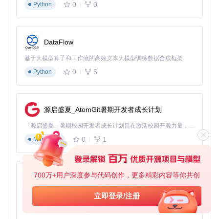
0
0
Python
DataFlow
基于大模型算子和工作流的高效文本大模型训练数据合成框架
0
5
Python
源启盛夏_AtomGit暑期开发者成长计划
「源启盛夏」暑期校园开发者成长计划旨在激活校园开源力量，通过积分激励、认证扶持、资源倾斜等形式，引导高校组织和开发者完成「入驻 — 建项目 — 做贡献 — 获认证 — 得资源」的完整闭环。无论你是想带领社团入驻平台的组织者，还是希望用代码贡献证明自己的开发者，都能在这里找到属于你的成长路径。
0
1
Markdown
700万+用户深度参与代码创作，更多精彩内容等你共创
py-xiaozhi
基于Python的Xiaozhi AI，适用于想要完整Xiaozhi体验而无需拥有专用硬件的用户。
立即登录/注册
0
1
Python