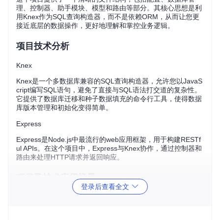
理、控制器、助手模块、模型和路由等部分。其核心思想是利
用Knex作为SQL查询构造器，而不是依赖ORM，从而让您更
接近底层的数据操作，更好地理解和掌控业务逻辑。
项目技术分析
Knex
Knex是一个多数据库兼容的SQL查询构造器，允许您以JavaS
cript编写SQL语句，避免了直接与SQL语法打交道的复杂性。
它提供了数据库迁移和种子数据填充的命令行工具，使得数据
库版本管理和初始化变得简单。
Express
Express是Node.js中最流行的web应用框架，用于构建RESTf
ul APIs。在这个项目中，Express与Knex协作，通过控制器和
路由来处理HTTP请求并返回响应。
项目及技术应用场景
登录后查看全文
该项目适用于需要构建JSON API服务的情况，特别是那些希
望保持代码简洁，避免使用ORM带来的额外复杂性的开发
者。例如：