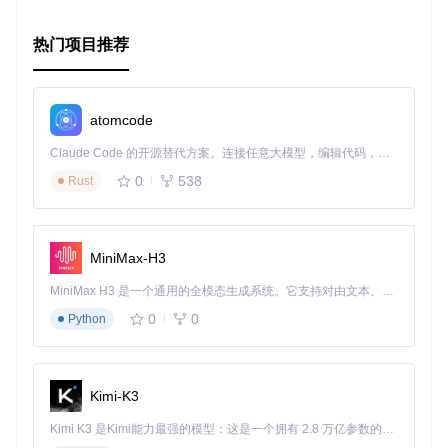
热门项目推荐
atomcode
Claude Code 的开源替代方案。连接任意大模型，编辑代码，运行命令，自动验证 — 全自动执行。用 Rust 构建，极致性能。 ｜ An open-source alternative to Claude Code. Connect any LLM, edit code, run commands, and verify changes — autonomously. Built in Rust for speed. Get Started
0
538
Rust
MiniMax-H3
MiniMax H3 是一个通用的全模态生成系统。它支持对由文本、图像、视频和音频组成的多模态上下文进行统一理解，并能生成分辨率高达 2K、时长可达 15 秒的带原生立体声音频的视频。得益于面向任务泛化的系统设计，H3 在预训练阶段就已具备广泛的多模态上下文理解与生成能力，能够出色地执行复杂的多模态指令。
0
0
Python
Kimi-K3
Kimi K3 是Kimi能力最强的模型：这是一个拥有 2.8 万亿参数的混合专家（MoE）模型，具备原生视觉理解能力，并支持 100 万 token 的上下文窗口。