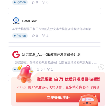
0
0
Python
DataFlow
基于大模型算子和工作流的高效文本大模型训练数据合成框架
0
4
Python
源启盛夏_AtomGit暑期开发者成长计划
「源启盛夏」暑期校园开发者成长计划旨在激活校园开源力量，通过积分激励、认证扶持、资源倾斜等形式，引导高校组织和开发者完成「入驻 — 建项目 — 做贡献 — 获认证 — 得资源」的完整闭环。无论你是想带领社团入驻平台的组织者，还是希望用代码贡献证明自己的开发者，都能在这里找到属于你的成长路径。
0
1
Markdown
700万+用户深度参与代码创作，更多精彩内容等你共创
py-xiaozhi
基于Python的Xiaozhi AI，适用于想要完整Xiaozhi体验而无需拥有专用硬件的用户。
立即登录/注册
0
1
Python