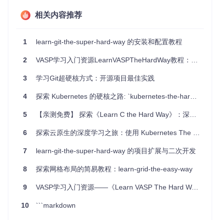
实践导向
：项目强调动手实践，通过一系列精心设计的问题
相关内容推荐
引导你亲自动手编写SQL语句。
适应性强
：虽然基于MySQL，但SQL的基础语法是通用
的，因此学习后可以轻松迁移至其他SQL数据库系统。
1
learn-git-the-super-hard-way 的安装和配置教程
结构清晰
：每个问题独立成章，方便你按需学习和查阅。
挑战性大
：逐步增加难度，鼓励你跳出舒适区，提升解决问
2
VASP学习入门资源LearnVASPTheHardWay教程：助力初学者轻松掌握VASP技巧
题的能力。
3
学习Git超硬核方式：开源项目最佳实践
总结来说，《Learn SQL The Hard Way》实战版是一份面向
行动的、全面的SQL教程，它将带你在实践中探索SQL的魅
4
探索 Kubernetes 的硬核之路: `kubernetes-the-hard-way`
力，助你在数据世界的海洋中畅游无阻。现在就加入，开始你
的SQL硬核之旅吧！
5
【亲测免费】 探索《Learn C the Hard Way》：深入理解C语言的经典教程
6
探索云原生的深度学习之旅：使用 Kubernetes The Hard Way (Vagrant)
7
learn-git-the-super-hard-way 的项目扩展与二次开发
8
探索网格布局的简易教程：learn-grid-the-easy-way
9
VASP学习入门资源——《Learn VASP The Hard Way》教程
10
```markdown