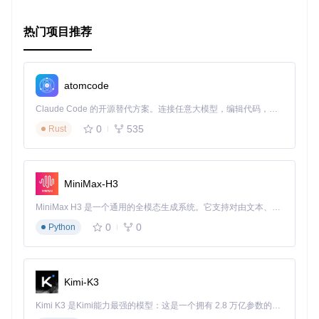
热门项目推荐
atomcode
Claude Code 的开源替代方案。连接任意大模型，编辑代码，运行命令，自动验证 — 全自动执行。用 Rust 构建，极致性能。 ｜ An open-source alternative to Claude Code. Connect any LLM, edit code, run commands, and verify changes — autonomously. Built in Rust for speed. Get Started
0
535
Rust
MiniMax-H3
MiniMax H3 是一个通用的全模态生成系统。它支持对由文本、图像、视频和音频组成的多模态上下文进行统一理解，并能生成分辨率高达 2K、时长可达 15 秒的带原生立体声音频的视频。得益于面向任务泛化的系统设计，H3 在预训练阶段就已具备广泛的多模态上下文理解与生成能力，能够出色地执行复杂的多模态指令。
0
0
Python
Kimi-K3
Kimi K3 是Kimi能力最强的模型：这是一个拥有 2.8 万亿参数的混合专家（MoE）模型，具备原生视觉理解能力，并支持 100 万 token 的上下文窗口。