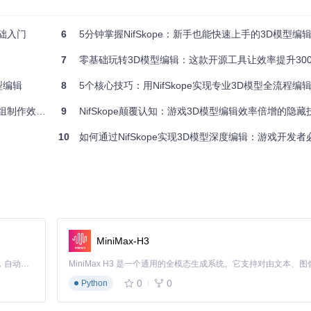
通过简单的点击和拖拽来选择模型的各个部件，对其进行移动、旋转和缩
基础入门
6
5分钟掌握NifSkope：新手也能快速上手的3D模型编
7
零基础玩转3D模型编辑：这款开源工具让效率提升30
示你对模型所做的任何修改，让你能够直观地看到调整后的效果，以便及时
型编辑
8
5个核心技巧：用NifSkope实现专业3D模型全流程编
提升10倍！
9
NifSkope颠覆认知：游戏3D模型编辑效率倍增的隐
改后的模型文件保存到指定位置，保存后的文件可以直接在游戏中加载使
10
如何通过NifSkope实现3D模型深度编辑：游戏开发者必备的N
整角色的骨骼结构，就像调整木偶关节一样，改变角色的姿势和动作。还可以
MiniMax-H3
颜色，或者调整场景中建筑物的结构。通过NifSkope，你可以直接编
Claude Code 的开源替代方案。连接任意大模型，编辑代码，运行命令，自动验证 — 全自动执行。用 Rust 构建，极致性能。 ｜ An open-source alternative to Claude Code. Connect any LLM, edit code, run commands, and verify changes — autonomously. Built in Rust for speed. Get Started
0
0
Python