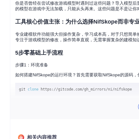
你是否曾经在尝试修改游戏模型时遇到过这些问题？导入模型后
的模型在游戏中无法加载，只能从头再来。这些问题是不是让你对3
工具核心价值主张：为什么选择NifSkope而非专
专业建模软件功能强大但操作复杂，学习成本高，对于只想简单修改
专注于游戏模型的修改，操作简单直观，无需掌握复杂的建模知
5步零基础上手流程
步骤1：环境准备
如何搭建NifSkope的运行环境？首先需要获取NifSkope的
git 
clone
然后进入nifskope目录，使用qmake和make命令进行编译，编译
步骤2：文件导入
启动NifSkope后，如何导入游戏模型文件？通过文件菜单中的“
能完美兼容不同游戏的模型文件。
相关内容推荐