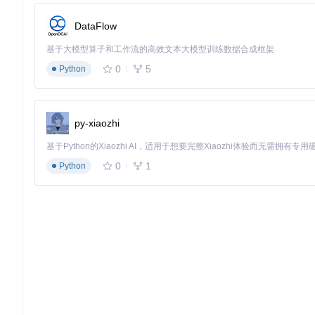
如何让游戏角色的动画更加流畅自然？NifSkope提供了关键
更加生动。
DataFlow
避坑指南：新手最容易犯的7个错误及解决方案
基于大模型算子和工作流的高效文本大模型训练数据合成框架
0
5
Python
错误1：未备份原始文件
解决方案
：在编辑模型前，一定要将原始文件进行备份，以防修
py-xiaozhi
错误2：一次性修改过多参数
解决方案
：每次只修改少量参数，修改后及时预览效果，确保修
0
1
Python
错误3：忽略文件格式兼容性
解决方案
：在导入模型文件前，确认文件格式是否与NifSkop
错误4：随意调整骨骼结构
解决方案
：调整骨骼结构时要谨慎，了解骨骼之间的关联关系，
错误5：纹理替换后显示异常
解决方案
：替换纹理时，确保新纹理的尺寸和格式与原纹理一致
错误6：导出文件时选择错误格式