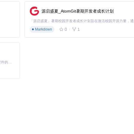
帧编辑功能，你可以调整动画的时间轴，修改骨骼的运动轨迹，优化动画效果
源启盛夏_AtomGit暑期开发者成长计划
0
1
Markdown
改过程中出现错误导致文件损坏，无法恢复。
改符合预期，避免因修改过多而难以排查问题。
基于Python的Xiaozhi AI，适用于想要完整Xiaozhi体验而无需拥有专用硬件的用户。
e兼容，如果模型无法正常显示，检查文件格式是否正确。
避免因错误调整导致角色动作异常。
，否则可能会出现显示异常的问题。