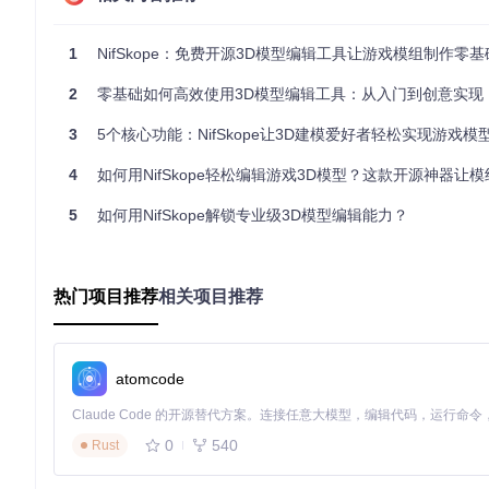
步骤3：基础操作
导入模型后，如何进行基础的模型操作？在软件界面中，你可以
1
NifSkope：免费开源3D模型编辑工具让游戏模组制作零
摆弄积木一样，轻松调整模型的形态。
步骤4：实时预览
2
零基础如何高效使用3D模型编辑工具：从入门到创意实现
修改参数后，如何实时查看效果？右侧的3D预览窗口会立即显
3
5个核心功能：NifSkope让3D建模爱好者轻松实现游戏模
步骤5：成果导出
4
如何用NifSkope轻松编辑游戏3D模型？这款开源神器让模组制作效率
完成编辑后，如何保存修改后的模型？通过“另存为”功能，将修
5
如何用NifSkope解锁专业级3D模型编辑能力？
3大场景应用案例
角色模型调整
热门项目推荐
相关项目推荐
如何让游戏角色的外观更加个性化？你可以使用NifSkope调
理，更换服装、发型等，打造属于自己的独特角色。
场景道具修改
atomcode
怎样让游戏场景中的道具更符合自己的需求？比如修改武器的形状、
据，实现各种个性化的修改。
0
540
Rust
动画效果优化