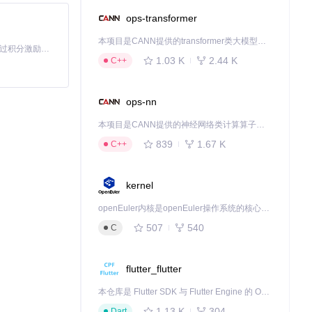
，让角色的动作
ops-transformer
本项目是CANN提供的transformer类大模型算子库，实现网络在NPU上加速计算。
「源启盛夏」暑期校园开发者成长计划旨在激活校园开源力量，通过积分激励、认证扶持、资源倾斜等形式，引导高校组织和开发者完成「入驻 — 建项目 — 做贡献 — 获认证 — 得资源」的完整闭环。无论你是想带领社团入驻平台的组织者，还是希望用代码贡献证明自己的开发者，都能在这里找到属于你的成长路径。
1.03 K
2.44 K
C++
ops-nn
本项目是CANN提供的神经网络类计算算子库，实现网络在NPU上加速计算。
839
1.67 K
C++
kernel
openEuler内核是openEuler操作系统的核心，既是系统性能与稳定性的基石，也是连接处理器、设备与服务的桥梁。
507
540
C
flutter_flutter
本仓库是 Flutter SDK 与 Flutter Engine 的 OpenHarmony 适配版本，由 CPF-Flutter 团队维护。开发者可使用熟悉的 Flutter 技术栈开发 OpenHarmony 应用，3.35.7 及以后的适配版本可基于本仓库源码构建支持 OpenHarmony 的 Flutter Engine。
1.13 K
304
Dart