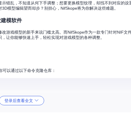
显示错乱，不知道从何下手调整；想要更换模型纹理，却找不到对应的设
D模型编辑望而却步？别担心，NifSkope将为你解决这些难题。
业建模软件
游戏模型的新手来说门槛太高。而NifSkope作为一款专门针对NIF文
识，让你能够快速上手，轻松实现对游戏模型的各种调整。
源码，你可以通过以下命令克隆仓库：
完成后就可以运行NifSkope了。
登录后查看全文
打开”选项，选择你想要编辑的NIF格式模型文件。NifSkope支持多种游