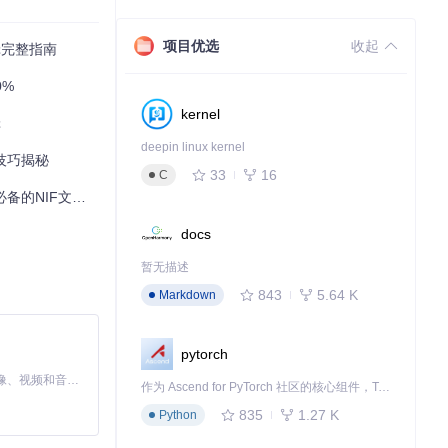
放等操作。就像
项目优选
收起
辑完整指南
0%
kernel
进行调整。
辑
deepin linux kernel
藏技巧揭秘
33
16
C
用。
IF文件处理工具
docs
暂无描述
修改角色的纹
843
5.64 K
Markdown
pytorch
辑道具的模型数
MiniMax H3 是一个通用的全模态生成系统。它支持对由文本、图像、视频和音频组成的多模态上下文进行统一理解，并能生成分辨率高达 2K、时长可达 15 秒的带原生立体声音频的视频。得益于面向任务泛化的系统设计，H3 在预训练阶段就已具备广泛的多模态上下文理解与生成能力，能够出色地执行复杂的多模态指令。
作为 Ascend for PyTorch 社区的核心组件，TorchNPU 是昇腾专为 PyTorch 打造的深度学习适配插件，使 PyTorch 框架能够直接调用昇腾 NPU，为开发者提供昇腾 AI 处理器的超强算力。
835
1.27 K
Python