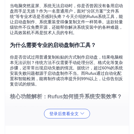
当电脑突然蓝屏、系统无法启动时，你是否曾因没有备用启动
盘而手足无措？作为一名普通用户，面对"分区方案""文件系
统"等专业术语是否感到头疼？今天介绍的Rufus系统工具，能
让启动盘制作、系统重装变得像复制文件一样简单。这款轻量
级软件不仅免费开源，还能帮你解决系统安装中的各种难题，
让高效装机不再是技术人员的专利。
为什么需要专业的启动盘制作工具？
你是否尝试过用普通复制粘贴的方式制作启动盘，结果电脑根
本无法识别？传统方法不仅需要手动处理分区、格式化等复杂
步骤，还常常出现启动失败的情况。据统计，超过60%的系统
安装失败问题都源于启动盘制作不当。而Rufus通过自动化配
置和智能检测，能将制作成功率提升到99%以上，让你告别反
复尝试的烦恼。
核心功能解析：Rufus如何提升系统安装效率？
效率提升：三步完成启动盘制作
登录后查看全文
传统启动盘制作需要经历下载镜像、格式化U盘、手动复制文
件等多个步骤，全程至少需要30分钟，还容易出错。Rufus将
这一过程简化为三个核心步骤，平均耗时仅8分钟，效率提升