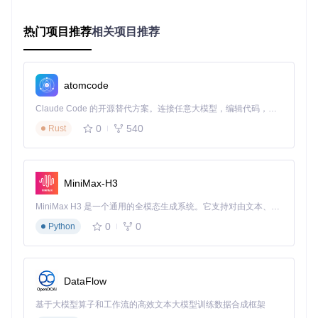
准备阶段：检查必备工具
在开始前，请准备好：
热门项目推荐
相关项目推荐
一个8GB以上的U盘（建议USB 3.0接口）
电脑一台（Windows系统）
稳定的网络连接（用于下载系统镜像）
atomcode
成功标志：U盘已插入电脑，能在"我的电脑"中看到可移动磁
Claude Code 的开源替代方案。连接任意大模型，编辑代码，运行命令，自动验证 — 全自动执行。用 Rust 构建，极致性能。 ｜ An open-source alternative to Claude Code. Connect any LLM, edit code, run commands, and verify changes — autonomously. Built in Rust for speed. Get Started
盘图标。
0
540
Rust
操作阶段：四步完成制作
选择设备
：打开Rufus后，软件会自动识别已连接的U盘，
确认设备名称和容量无误
MiniMax-H3
下载镜像
：点击"SELECT"按钮旁的下拉箭头，选择"Down
load"，按提示选择系统版本
MiniMax H3 是一个通用的全模态生成系统。它支持对由文本、图像、视频和音频组成的多模态上下文进行统一理解，并能生成分辨率高达 2K、时长可达 15 秒的带原生立体声音频的视频。得益于面向任务泛化的系统设计，H3 在预训练阶段就已具备广泛的多模态上下文理解与生成能力，能够出色地执行复杂的多模态指令。
配置参数
：保持默认设置即可满足大多数需求，如需调整
可参考界面提示
0
0
Python
开始制作
：点击"START"按钮，等待进度条完成
DataFlow
图：Rufus的ISO镜像下载窗口，可选择Windows 11版本、发
行版、语言和架构
基于大模型算子和工作流的高效文本大模型训练数据合成框架