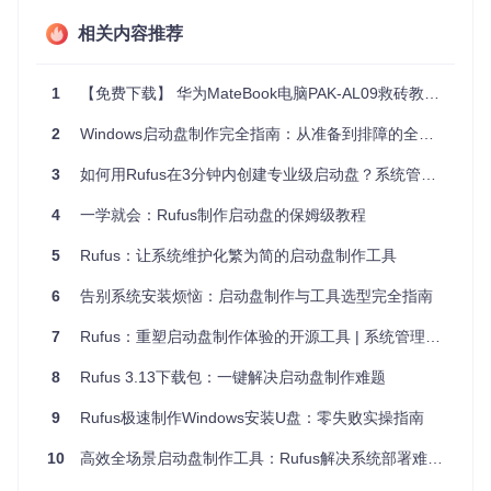
近4倍。
相关内容推荐
图：Rufus主界面显示ISO文件复制进度达91.2%，清晰展示当
1
【免费下载】 华为MateBook电脑PAK-AL09救砖教程：重获新生，轻松自救
前状态和剩余时间
安全保障：镜像校验杜绝文件损坏
2
Windows启动盘制作完全指南：从准备到排障的全方位教程
下载的系统镜像是否完整？是否被篡改？这些问题直接关系到
3
如何用Rufus在3分钟内创建专业级启动盘？系统管理员必备指南
系统安装的稳定性。Rufus内置多种哈希校验算法，能自动验
证镜像文件的完整性，让你在安装前就排除潜在风险。
4
一学就会：Rufus制作启动盘的保姆级教程
5
Rufus：让系统维护化繁为简的启动盘制作工具
图：Rufus显示Debian镜像文件的MD5、SHA1、SHA256和S
6
告别系统安装烦恼：启动盘制作与工具选型完全指南
HA512四种校验值，确保文件未被篡改
兼容性突破：老旧电脑也能安装新系统
7
Rufus：重塑启动盘制作体验的开源工具 | 系统管理员与技术爱好者必备工具
很多用户遇到的"硬件不支持"问题，其实是可以解决的。Rufu
8
Rufus 3.13下载包：一键解决启动盘制作难题
s提供了智能优化功能，能帮助老旧电脑绕过新系统的硬件限
制，让低配设备也能享受新版本系统的功能。
9
Rufus极速制作Windows安装U盘：零失败实操指南
实战指南：从零开始制作你的启动盘
10
高效全场景启动盘制作工具：Rufus解决系统部署难题的终极方案