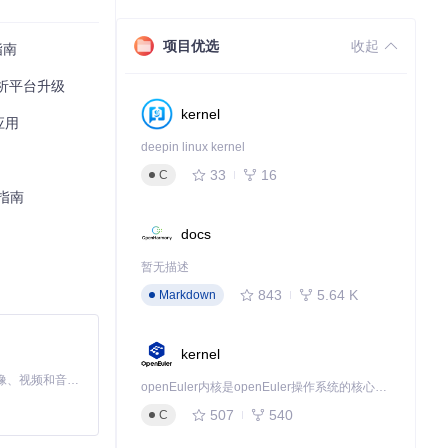
项目优选
收起
指南
与分析平台升级
kernel
据应用
deepin linux kernel
33
16
C
指南
加载和SEO优
docs
力，提升了数据交
暂无描述
843
5.64 K
Markdown
kernel
更高效地安排行
MiniMax H3 是一个通用的全模态生成系统。它支持对由文本、图像、视频和音频组成的多模态上下文进行统一理解，并能生成分辨率高达 2K、时长可达 15 秒的带原生立体声音频的视频。得益于面向任务泛化的系统设计，H3 在预训练阶段就已具备广泛的多模态上下文理解与生成能力，能够出色地执行复杂的多模态指令。
openEuler内核是openEuler操作系统的核心，既是系统性能与稳定性的基石，也是连接处理器、设备与服务的桥梁。
507
540
C