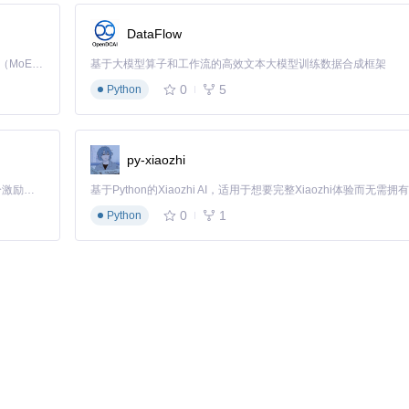
DataFlow
。
Kimi K3 是Kimi能力最强的模型：这是一个拥有 2.8 万亿参数的混合专家（MoE）模型，具备原生视觉理解能力，并支持 100 万 token 的上下文窗口。
基于大模型算子和工作流的高效文本大模型训练数据合成框架
他系统集成变得更加容易。
0
5
Python
部署复杂度。
据的安全性和访问控制。
趣，PDXLiveBus绝对值得你尝试。只需安装所需的依赖，获取Trimet AP
息系统了。现在就开始探索吧！
py-xiaozhi
「源启盛夏」暑期校园开发者成长计划旨在激活校园开源力量，通过积分激励、认证扶持、资源倾斜等形式，引导高校组织和开发者完成「入驻 — 建项目 — 做贡献 — 获认证 — 得资源」的完整闭环。无论你是想带领社团入驻平台的组织者，还是希望用代码贡献证明自己的开发者，都能在这里找到属于你的成长路径。
0
1
Python