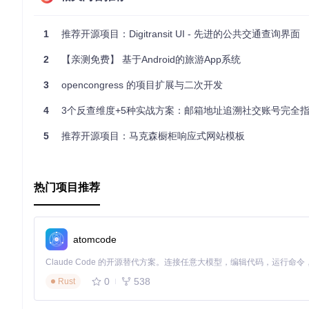
1
推荐开源项目：Digitransit UI - 先进的公共交通查询界面
2
【亲测免费】 基于Android的旅游App系统
3
opencongress 的项目扩展与二次开发
2、项目技术分析
4
3个反查维度+5种实战方案：邮箱地址追溯社交账号完全
5
推荐开源项目：马克森橱柜响应式网站模板
React & Next.js
：作为前端框架，React提供了组件化开发的
化。
Hasura & PostgreSQL
：后端采用Hasura GraphQL控
互的效率和灵活性。
热门项目推荐
Docker Compose
: 集成的Docker配置使得开发者可以轻
3、项目及技术应用场景
atomcode
公共交通查询
：对于城市居民和旅行者而言，PDXLiveB
程。
教学实践
：学习React、Next.js、GraphQL和Doc
0
538
Rust
初创公司起点
：对于想要构建类似实时数据查询服务的创业团队，