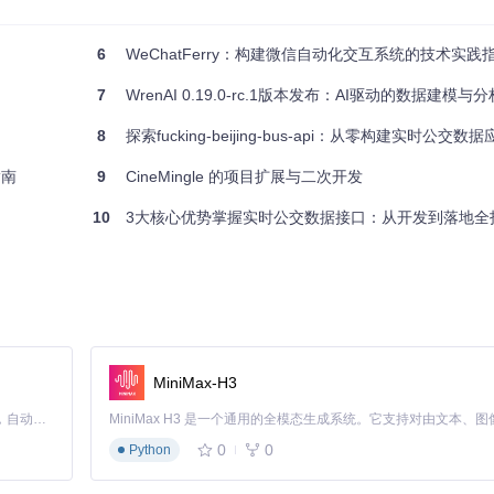
6
WeChatFerry：构建微信自动化交互系统的技术实践
7
WrenAI 0.19.0-rc.1版本发布：AI驱动的数据建模
8
探索fucking-beijing-bus-api：从零构建实时公交数
指南
9
CineMingle 的项目扩展与二次开发
10
3大核心优势掌握实时公交数据接口：从开发到落地全
强大功能，而Next.js则进一步优化了SSR（服务器端渲染），保证了快速
制台管理数据，结合PostgreSQL数据库，提供强大的数据查询与权限控制能
松地部署和运行应用程序，无需繁琐的环境配置。
MiniMax-H3
us是一个理想的工具，用于获取公交车实时位置、线路信息和时刻表等，从而
Claude Code 的开源替代方案。连接任意大模型，编辑代码，运行命令，自动验证 — 全自动执行。用 Rust 构建，极致性能。 ｜ An open-source alternative to Claude Code. Connect any LLM, edit code, run commands, and verify changes — autonomously. Built in Rust for speed. Get Started
ker的同学可以通过这个项目了解这些技术的实际应用，提升自己的技能。
0
0
Python
PDXLiveBus提供的架构和代码库是一个良好的起点。