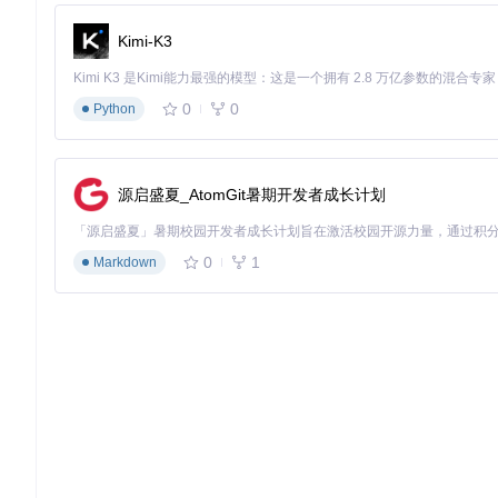
4、项目特点
Kimi-K3
易用性
：用户界面简洁，易于理解和操作，提供友好用户体验
可扩展性
：基于GraphQL的API设计使得添加新功能或与其
0
0
Python
快速部署
：通过Docker，可以一键启动和测试，大大降低了
安全可控
：利用Hasura进行精细的数据权限管理，确保了数
如果你是 Portland 地区的居民，或者对开发实时公交查询应用感兴
照README中的步骤运行，你就能拥有一个自己的实时公交信
源启盛夏_AtomGit暑期开发者成长计划
0
1
Markdown