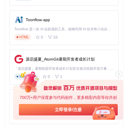
1. 环境准备
启用管理员权限（Win+X选择"命令提示符(管理员)"）
禁用驱动签名验证（重启时按F8进入高级启动选项）
创建系统还原点（控制面板→系统→系统保护）
Toonflow-app
💡 注意事项：驱动签名验证禁用后需重启生效，优化完成后建
Toonflow 是一款 AI 短剧漫剧工具，能够利用 AI 技术将小说自动转化为剧本，并结合 AI 生成的图片和视频，实现高效的短剧创作。借助 Toonflow，可以轻松完成从文字到影像的全流程，让短剧制作变得更加智能与便捷。
议重新启用
0
16
HTML
2. 基础优化配置
导航至驱动配置工具目录
运行自动配置向导
源启盛夏_AtomGit暑期开发者成长计划
选择"游戏性能模式"
等待配置完成并重启系统
「源启盛夏」暑期校园开发者成长计划旨在激活校园开源力量，通过积分激励、认证扶持、资源倾斜等形式，引导高校组织和开发者完成「入驻 — 建项目 — 做贡献 — 获认证 — 得资源」的完整闭环。无论你是想带领社团入驻平台的组织者，还是希望用代码贡献证明自己的开发者，都能在这里找到属于你的成长路径。
3. 高级参数调整
启动中断管理工具
0
1
Markdown
在设备列表中选择显卡
勾选"启用MSI模式"
分配独立中断通道
700万+用户深度参与代码创作，更多精彩内容等你共创
应用设置并验证
AionUi
4. 错误排查指引
配置无效：检查是否以管理员身份运行工具
免费、本地、开源的 24/7 全天候 Cowork 应用，以及适用于 Gemini CLI、Claude Code、Codex、OpenCode、Qwen Code、Goose CLI、Auggie 等的 OpenClaw | 🌟 喜欢就点star吧
立即登录/注册
系统不稳定：进入安全模式运行"配置回滚"工具
0
6
TypeScript
性能无改善：更新显卡驱动至最新版本