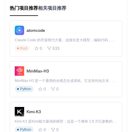
二、核心优化组件解析
热门项目推荐
相关项目推荐
在AtlasOS的高级配置模块中，提供了一套完整的性能调优工
具集，位于
src/playbook/Executables/AtlasDesktop/
6. Advanced Configuration/Driver Configuration/
目录下，这些工具通过协同工作实现硬件资源的智能分配。
atomcode
智能核心绑定技术
Claude Code 的开源替代方案。连接任意大模型，编辑代码，运行命令，自动验证 — 全自动执行。用 Rust 构建，极致性能。 ｜ An open-source alternative to Claude Code. Connect any LLM, edit code, run commands, and verify changes — autonomously. Built in Rust for speed. Get Started
自动分析CPU核心性能差异，为图形任务创建专属处理通道，
0
533
Rust
确保显卡数据处理始终运行在最高效核心上。
中断请求优化引擎
动态调整设备中断优先级，为显卡分配独立中断通道，减少响
MiniMax-H3
应延迟。
MiniMax H3 是一个通用的全模态生成系统。它支持对由文本、图像、视频和音频组成的多模态上下文进行统一理解，并能生成分辨率高达 2K、时长可达 15 秒的带原生立体声音频的视频。得益于面向任务泛化的系统设计，H3 在预训练阶段就已具备广泛的多模态上下文理解与生成能力，能够出色地执行复杂的多模态指令。
系统资源隔离机制
0
0
Python
建立游戏运行时的资源保护模式，限制后台进程对GPU的访问
权限。
Kimi-K3
Kimi K3 是Kimi能力最强的模型：这是一个拥有 2.8 万亿参数的混合专家（MoE）模型，具备原生视觉理解能力，并支持 100 万 token 的上下文窗口。
三、四步优化实施指南
0
0
Python