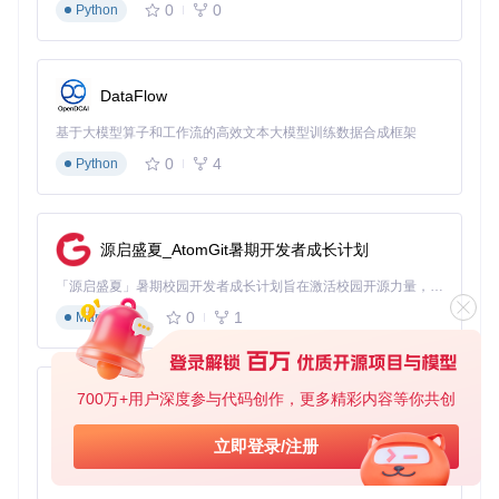
0
0
Python
实践指南：从零开始的内容采集之旅
快速上手三步法
DataFlow
环境部署
基于大模型算子和工作流的高效文本大模型训练数据合成框架
git 
clone
0
4
cd
Python
配置设置
# 修改config/base_config.py配置代理和存储参数
源启盛夏_AtomGit暑期开发者成长计划
PROXY_ENABLE = 
True
DB_CONFIG = {

「源启盛夏」暑期校园开发者成长计划旨在激活校园开源力量，通过积分激励、认证扶持、资源倾斜等形式，引导高校组织和开发者完成「入驻 — 建项目 — 做贡献 — 获认证 — 得资源」的完整闭环。无论你是想带领社团入驻平台的组织者，还是希望用代码贡献证明自己的开发者，都能在这里找到属于你的成长路径。
'type'
: 
'mysql'
,

'host'
: 
'localhost'
,

0
1
Markdown
'database'
: 
'media_data'
启动采集
700万+用户深度参与代码创作，更多精彩内容等你共创
py-xiaozhi
# 采集指定平台关键词内容
基于Python的Xiaozhi AI，适用于想要完整Xiaozhi体验而无需拥有专用硬件的用户。
python main.py --platform douyin --keyword 
"人工智能"
 --
li
立即登录/注册
0
1
数据导出格式选择建议
Python
格式
适用场景
优势