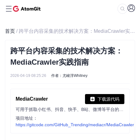
首页
/ 跨平台内容采集的技术解决方案：MediaCrawler实践指南
跨平台内容采集的技术解决方案：
MediaCrawler实践指南
2026-04-19 08:25:26
作者：尤峻淳Whitney
MediaCrawler
下载源代码
可用于抓取小红书、抖音、快手、B站、微博等平台的视频、图片、评论、点赞、转发等信息。支持多种登录方式、关键词搜索、指定ID爬取，通过Playwright降低逆向难度，支持数据多格式保存与IP代理池。
项目地址：
https://gitcode.com/GitHub_Trending/mediacr/MediaCrawler