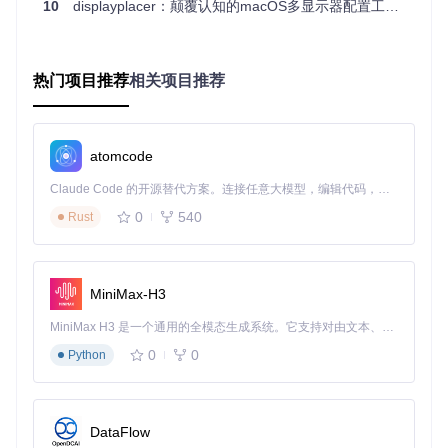
10
displayplacer：颠覆认知的macOS多显示器配置工具效率革命
分辨率自
✅ 支持任意分
❌ 仅预设
✅ 部分支
定义
辨率
选项
持
刷新率调
❌ 固定档
✅ 有限支
✅ 精确到1Hz
节
位
持
热门项目推荐
相关项目推荐
配置文件
✅ 无限场景保
✅ 付费功
❌ 不支持
保存
存
能
命令行控
❌ 部分支
atomcode
✅ 全功能支持
❌ 无接口
制
持
Claude Code 的开源替代方案。连接任意大模型，编辑代码，运行命令，自动验证 — 全自动执行。用 Rust 构建，极致性能。 ｜ An open-source alternative to Claude Code. Connect any LLM, edit code, run commands, and verify changes — autonomously. Built in Rust for speed. Get Started
多显示器
✅ 坐标精确定
❌ 粗略拖
✅ 基础支
0
540
Rust
联动
位
拽
持
2.3 性能测试数据
在2021款MacBook Pro上进行的对比测试显示，DisplayPlace
MiniMax-H3
r在以下指标领先：
MiniMax H3 是一个通用的全模态生成系统。它支持对由文本、图像、视频和音频组成的多模态上下文进行统一理解，并能生成分辨率高达 2K、时长可达 15 秒的带原生立体声音频的视频。得益于面向任务泛化的系统设计，H3 在预训练阶段就已具备广泛的多模态上下文理解与生成能力，能够出色地执行复杂的多模态指令。
配置切换速度：0.8秒（系统设置：4.2秒）
0
0
Python
内存占用：<5MB（同类商业工具：>45MB）
启动时间：0.3秒（同类商业工具：2.1秒）
三、实践指南：从零开始的多屏配置之旅
DataFlow