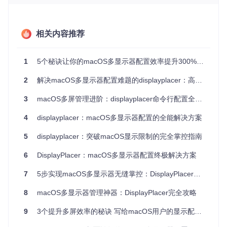
1.3 企业环境的标准化难题
团队协作时，不同成员的显示器配置差异可能导致设计稿偏
相关内容推荐
差、代码展示不一致等问题，缺乏统一的配置管理方案。
二、方案解析：DisplayPlacer的技术实现与核
1
5个秘诀让你的macOS多显示器配置效率提升300%：DisplayPlacer实用指南
心优势
2
解决macOS多显示器配置难题的displayplacer：高效管理屏幕布局指南
2.1 底层技术架构
3
macOS多屏管理进阶：displayplacer命令行配置全攻略
DisplayPlacer通过调用macOS私有框架
MonitorPanel.fram
4
displayplacer：macOS多显示器配置的全能解决方案
ework
实现硬件级别的显示器控制，核心实现位于
src/Displ
ayPlacer.c
和
src/MonitorPanel.m
文件中。其工作流程如
5
displayplacer：突破macOS显示限制的完全掌控指南
下：
6
DisplayPlacer：macOS多显示器配置终极解决方案
通过
MPDisplayMgr
获取显示器列表
解析用户命令参数生成配置指令
7
5步实现macOS多显示器无缝掌控：DisplayPlacer效率革命指南
调用
MPDisplayMode
接口应用显示模式
通过
CDStructures
处理坐标转换与位置计算
8
macOS多显示器管理神器：DisplayPlacer完全攻略
2.2 核心功能对比
系统原生
同类商业
9
3个提升多屏效率的秘诀 写给macOS用户的显示配置指南
功能特性
DisplayPlacer
设置
工具