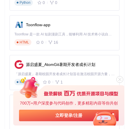
0
0
Python
genshin-wish-export支持将抽卡记录导出为多种格式，方便你
进行离线分析和长期保存：
Excel格式导出
Toonflow-app
点击"导出Excel"按钮，工具会将完整的抽卡记录导出为Excel
Toonflow 是一款 AI 短剧漫剧工具，能够利用 AI 技术将小说自动转化为剧本，并结合 AI 生成的图片和视频，实现高效的短剧创作。借助 Toonflow，可以轻松完成从文字到影像的全流程，让短剧制作变得更加智能与便捷。
表格。这种格式非常适合进行深入的数据统计和分析，你可以
根据自己的需求自定义表格内容和格式。
0
16
HTML
UIGF标准格式
工具还支持将数据导出为符合UIGF（Universal Genshin Impa
ct Wish Format）标准的JSON文件。这种标准化格式确保了
源启盛夏_AtomGit暑期开发者成长计划
你的抽卡数据可以在不同的原神工具之间共享和交换。
「源启盛夏」暑期校园开发者成长计划旨在激活校园开源力量，通过积分激励、认证扶持、资源倾斜等形式，引导高校组织和开发者完成「入驻 — 建项目 — 做贡献 — 获认证 — 得资源」的完整闭环。无论你是想带领社团入驻平台的组织者，还是希望用代码贡献证明自己的开发者，都能在这里找到属于你的成长路径。
个性化设置：打造你的专属数据分析工具
0
1
Markdown
genshin-wish-export提供了多种个性化设置选项，让你可以根
据自己的需求定制工具：
700万+用户深度参与代码创作，更多精彩内容等你共创
AionUi
多语言支持
免费、本地、开源的 24/7 全天候 Cowork 应用，以及适用于 Gemini CLI、Claude Code、Codex、OpenCode、Qwen Code、Goose CLI、Auggie 等的 OpenClaw | 🌟 喜欢就点star吧
立即登录/注册
工具内置了多种语言支持，包括中文、英文、日文、韩文等，
0
6
你可以在设置中选择自己熟悉的语言界面。
TypeScript