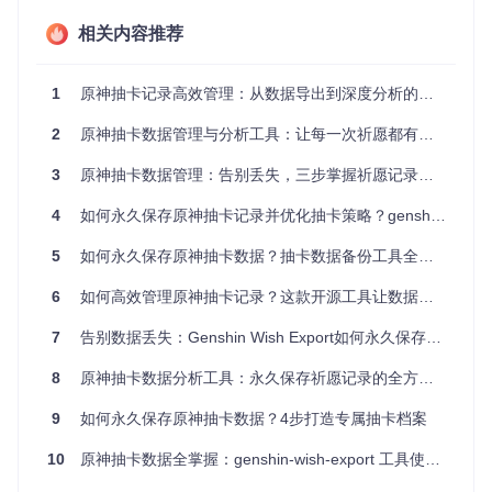
能。安装完成后，你就可以开始使用这款强大的抽卡数据分析
工具了。
相关内容推荐
数据获取：两种方式轻松获取抽卡记录
1
原神抽卡记录高效管理：从数据导出到深度分析的完整指南
genshin-wish-export提供了两种便捷的数据获取方式，满足不
2
原神抽卡数据管理与分析工具：让每一次祈愿都有数据支撑
同用户的需求：
3
原神抽卡数据管理：告别丢失，三步掌握祈愿记录备份与深度分析
自动检测模式
工具能够智能识别游戏日志文件的位置，无需用户手动干预。
4
如何永久保存原神抽卡记录并优化抽卡策略？genshin-wish-export带来数据化决策新体验
这种方式适用于大多数玩家，只需点击"更新数据"按钮，工具
就会自动扫描并获取最新的抽卡记录。
5
如何永久保存原神抽卡数据？抽卡数据备份工具全攻略
手动指定路径
6
如何高效管理原神抽卡记录？这款开源工具让数据分析更简单
如果你的游戏日志文件存放在非默认位置，或者自动检测模式
7
告别数据丢失：Genshin Wish Export如何永久保存你的原神抽卡记录
无法正常工作，你可以通过"设置"选项手动指定日志文件路
径。这种方式确保了你在任何情况下都能成功获取抽卡数据。
8
原神抽卡数据分析工具：永久保存祈愿记录的全方位解决方案
数据分析：直观了解抽卡统计信息
9
如何永久保存原神抽卡数据？4步打造专属抽卡档案
成功获取数据后，工具会自动生成详细的抽卡统计报告。主界
10
原神抽卡数据全掌握：genshin-wish-export 工具使用指南
面分为三个主要部分，分别对应不同类型的祈愿：