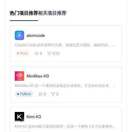
热门项目推荐
相关项目推荐
角色活动祈愿分析
这部分展示了你在角色活动卡池中进行的所有抽卡记录，包
括：
atomcode
总抽卡次数
Claude Code 的开源替代方案。连接任意大模型，编辑代码，运行命令，自动验证 — 全自动执行。用 Rust 构建，极致性能。 ｜ An open-source alternative to Claude Code. Connect any LLM, edit code, run commands, and verify changes — autonomously. Built in Rust for speed. Get Started
五星角色获取概率
平均出货次数
0
533
Rust
五星角色历史记录
常驻祈愿统计
常驻祈愿部分提供了关于常驻卡池的详细数据：
MiniMax-H3
累计抽卡次数
MiniMax H3 是一个通用的全模态生成系统。它支持对由文本、图像、视频和音频组成的多模态上下文进行统一理解，并能生成分辨率高达 2K、时长可达 15 秒的带原生立体声音频的视频。得益于面向任务泛化的系统设计，H3 在预训练阶段就已具备广泛的多模态上下文理解与生成能力，能够出色地执行复杂的多模态指令。
五星武器获取情况
0
0
各类物品的获取比例
Python
新手祈愿总结
新手祈愿部分则汇总了你的新手卡池抽卡结果，帮助你回顾游
戏初期的抽卡情况。
Kimi-K3
数据导出：多种格式保存你的抽卡记录
Kimi K3 是Kimi能力最强的模型：这是一个拥有 2.8 万亿参数的混合专家（MoE）模型，具备原生视觉理解能力，并支持 100 万 token 的上下文窗口。