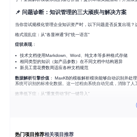
📌 问题诊断：知识管理的三大顽疾与解决方案
当你尝试规模化管理企业知识资产时，以下问题是否反复出现？
格式混乱症：从"各显神通"到"统一语言"
症状表现
：
技术文档使用Markdown、Word、纯文本等多种格式存储
相同类型的知识（如产品参数）在不同文档中结构迥异
新员工需花费数周适应各种文档规范
数据解析引擎价值
： MaxKB的模板解析模块能够自动识别并处
系统可识别的标准化数据。这一过程由系统自动完成，消除了人
效率低下症：从"重复劳动"到"一键导入"
症状表现
：
每批次数据导入需要手动校验格式
团队成员花费30%工作时间处理数据格式问题
紧急知识更新因格式问题延迟发布
热门项目推荐
相关项目推荐