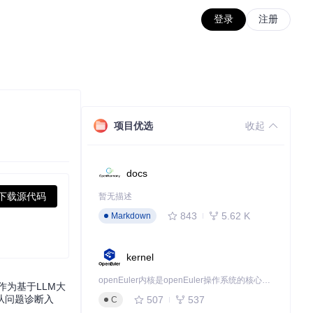
登录
注册
项目优选
收起
docs
下载源代码
暂无描述
843
5.62 K
Markdown
kernel
openEuler内核是openEuler操作系统的核心，既是系统性能与稳定性的基石，也是连接处理器、设备与服务的桥梁。
为基于LLM大
从问题诊断入
507
537
C