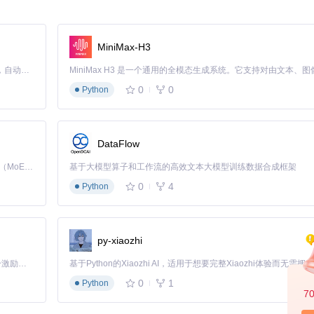
ousands 级别的知识条目，通过异步任务机制在后台完成数据验证和入库
解决，将导入效率提升80%以上。
MiniMax-H3
Claude Code 的开源替代方案。连接任意大模型，编辑代码，运行命令，自动验证 — 全自动执行。用 Rust 构建，极致性能。 ｜ An open-source alternative to Claude Code. Connect any LLM, edit code, run commands, and verify changes — autonomously. Built in Rust for speed. Get Started
0
0
Python
本的标准模板，通过版本控制和变更通知机制，任何模板更新都会实时同步
DataFlow
Kimi K3 是Kimi能力最强的模型：这是一个拥有 2.8 万亿参数的混合专家（MoE）模型，具备原生视觉理解能力，并支持 100 万 token 的上下文窗口。
基于大模型算子和工作流的高效文本大模型训练数据合成框架
握
0
4
Python
模板获取到数据导入的全流程操作。以下是经过实战验证的实施步骤，包含
py-xiaozhi
「源启盛夏」暑期校园开发者成长计划旨在激活校园开源力量，通过积分激励、认证扶持、资源倾斜等形式，引导高校组织和开发者完成「入驻 — 建项目 — 做贡献 — 获认证 — 得资源」的完整闭环。无论你是想带领社团入驻平台的组织者，还是希望用代码贡献证明自己的开发者，都能在这里找到属于你的成长路径。
0
1
Python
7