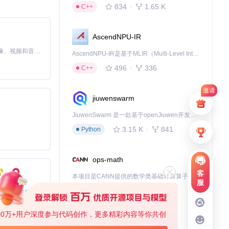
操作。你只需上传
834
1.65 K
C++
AscendNPU-IR
MiniMax H3 是一个通用的全模态生成系统。它支持对由文本、图像、视频和音频组成的多模态上下文进行统一理解，并能生成分辨率高达 2K、时长可达 15 秒的带原生立体声音频的视频。得益于面向任务泛化的系统设计，H3 在预训练阶段就已具备广泛的多模态上下文理解与生成能力，能够出色地执行复杂的多模态指令。
AscendNPU-IR是基于MLIR（Multi-Level Intermediate Representation）构建的，面向昇腾亲和算子编译时使用的中间表示，提供昇腾完备表达能力，通过编译优化提升昇腾AI处理器计算效率，支持通过生态框架使能昇腾AI处理器与深度调优
496
336
C++
邀请
jiuwenswarm
给所有相关用
JiuwenSwarm 是一款基于openJiuwen开发的智能AI Agent，它能够将大语言模型的强大能力，通过你日常使用的各类通讯应用，直接延伸至你的指尖。
3.15 K
841
Python
新手常见误区提
ops-math
客
本项目是CANN提供的数学类基础计算算子库，实现网络在NPU上加速计算。
服
1.24 K
1.36 K
C++
基于Python的Xiaozhi AI，适用于想要完整Xiaozhi体验而无需拥有专用硬件的用户。
00万+用户深度参与代码创作，更多精彩内容等你共创
deveco-code