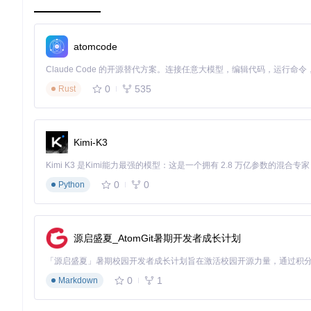
导入处理流程价值
： 系统内置的批量导入功能支持单次处理 th
符合模板要求的文件，系统将自动处理数据校验、格式转换和冲突
协作障碍症：从"信息孤岛"到"标准共享"
atomcode
症状表现
：
市场部与技术部使用不同的客户问题分类体系
0
535
Rust
远程团队成员因模板版本不一致导致数据混乱
跨部门项目因术语不统一产生沟通成本
模板文件存储价值
： 集中式模板管理确保所有团队使用统一版
Kimi-K3
户。这一机制彻底消除了因模板不一致导致的协作障碍。
🔧 实施指南：从模板获取到数据应用的全流程掌
0
0
Python
掌握MaxKB模板系统的使用方法，你将能够在3分钟内完成从
示。
源启盛夏_AtomGit暑期开发者成长计划
模板获取与填写：奠定标准化基础
✅
正确步骤
：
0
1
Markdown
登录MaxKB管理后台，进入知识库模块
点击"导入"按钮，在弹出的模板选择器中选择所需类型