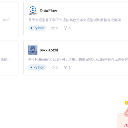
DataFlow
设置
Kimi K3 是Kimi能力最强的模型：这是一个拥有 2.8 万亿参数的混合专家（MoE）模型，具备原生视觉理解能力，并支持 100 万 token 的上下文窗口。
基于大模型算子和工作流的高效文本大模型训练数据合成框架
0
4
Python
k,gemini,openai
补充知识
py-xiaozhi
升幅度
「源启盛夏」暑期校园开发者成长计划旨在激活校园开源力量，通过积分激励、认证扶持、资源倾斜等形式，引导高校组织和开发者完成「入驻 — 建项目 — 做贡献 — 获认证 — 得资源」的完整闭环。无论你是想带领社团入驻平台的组织者，还是希望用代码贡献证明自己的开发者，都能在这里找到属于你的成长路径。
0%
0
1
Python
4%
4%
5%
7