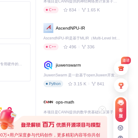
本项目是CANN提供的神经网络类计算算子库，实现网络在NPU上加速计算。
834
1.65 K
C++
AscendNPU-IR
AscendNPU-IR是基于MLIR（Multi-Level Intermediate Representation）构建的，面向昇腾亲和算子编译时使用的中间表示，提供昇腾完备表达能力，通过编译优化提升昇腾AI处理器计算效率，支持通过生态框架使能昇腾AI处理器与深度调优
496
336
C++
邀请
基于Python的Xiaozhi AI，适用于想要完整Xiaozhi体验而无需拥有专用硬件的用户。
jiuwenswarm
JiuwenSwarm 是一款基于openJiuwen开发的智能AI Agent，它能够将大语言模型的强大能力，通过你日常使用的各类通讯应用，直接延伸至你的指尖。
3.15 K
841
Python
ops-math
客
本项目是CANN提供的数学类基础计算算子库，实现网络在NPU上加速计算。
服
1.24 K
1.36 K
C++
00万+用户深度参与代码创作，更多精彩内容等你共创