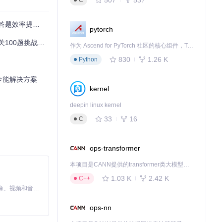
C
与隐私安全保障
pytorch
0题挑战 🚀
作为 Ascend for PyTorch 社区的核心组件，TorchNPU 是昇腾专为 PyTorch 打造的深度学习适配插件，使 PyTorch 框架能够直接调用昇腾 NPU，为开发者提供昇腾 AI 处理器的超强算力。
830
1.26 K
Python
功通关。
全能解决方案
kernel
deepin linux kernel
33
16
C
ops-transformer
本项目是CANN提供的transformer类大模型算子库，实现网络在NPU上加速计算。
1.03 K
2.42 K
C++
MiniMax H3 是一个通用的全模态生成系统。它支持对由文本、图像、视频和音频组成的多模态上下文进行统一理解，并能生成分辨率高达 2K、时长可达 15 秒的带原生立体声音频的视频。得益于面向任务泛化的系统设计，H3 在预训练阶段就已具备广泛的多模态上下文理解与生成能力，能够出色地执行复杂的多模态指令。
ops-nn