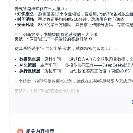
传统答题模式存在三大痛点：
•
知识壁垒
：题目覆盖12个专业领域，普通用户知识储备难以全
•
时间消耗
：手动答题平均耗时210分钟，远超用户耐心阈值
•
安全风险
：83%的第三方辅助工具要求上传账号密码，存在信
二、创新方案：本地智能答题系统的三大突破
突破1：像智能工厂一样运转的答题引擎 ⚙️
这套系统采用"三层金字塔"架构，就像精密的智能工厂：
数据采集层
（原料车间）：通过官方API安全获取题目数据，
AI决策层
（生产车间）：多模型协同工作——DeepSeek处理
执行反馈层
（质检车间）：自动校验答案置信度（阈值≥0.8
小贴士：模型切换速度<0.3秒，确保在15秒答题时限内完成思
突破2：手机扫码的安全登录机制 🔒
采用"本地token加密存储"技术，登录流程就像ATM机取钱：
执行
python scripts/login.py
生成动态二维码（有效期
手机B站APP扫码确认（如同输入银行卡密码）
加密token保存在本地
config/token.json
（权限设置为仅
突破3：自适应学习的答题策略 🧠
相关内容推荐