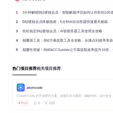
系统会像优秀学生一样总结经验：
1
3分钟解锁B站硬核会员：智能解题伴侣如何让你告别100
记录错题形成个性化题库
根据答题历史调整模型优先级
2
B站硬核会员终极指南：5分钟AI自动答题快速通关秘籍
动态优化答题间隔（默认3-5秒，可在
config.ini
中调整）
三、实践验证：5个真实用户的通关故事
案例1：职场妈妈的碎片化时间通关法
3
轻松搞定B站硬核会员：AI智能答题工具使用全攻略
"每天只能挤出20分钟"——32岁职场妈妈李女士通过设置
--auto
4
颠覆级工具：B站字幕提取工具全攻略：从痛点到效率革命
案例2：大学生的专业学习辅助
5
颠覆性突破！BiliBiliCCSubtitle让字幕提取效率提升10倍，告别90%
动漫专业学生小张发现："错题本功能比课堂笔记还好用"。系统
案例3：科技UP主的效率工具
热门项目推荐
相关项目推荐
拥有5万粉丝的科技UP主"数码老炮"分享："用
--category tec
案例4：海外用户的网络优化方案
atomcode
留学生小王通过修改
config.ini
中的
API_TIMEOUT=8000
（单
案例5：老年人的简易操作改造
0
535
Rust
62岁的退休教师陈先生说："儿子帮我设置了
--simple-mode
，