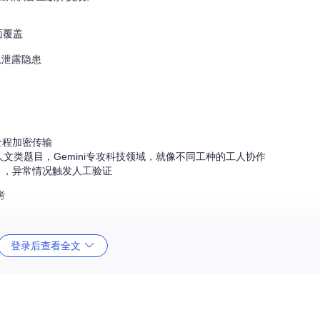
面覆盖
息泄露隐患
全程加密传输
人文类题目，Gemini专攻科技领域，就像不同工种的工人协作
5），异常情况触发人工验证
考
登录后查看全文
2分钟）
用户可读）