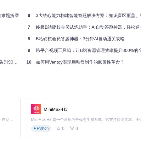
道难题折磨
6
3大核心能力构建智能答题解决方案：知识盲区覆盖、答题效率提升
7
终极B站硬核会员试炼助手：AI自动答题神器，轻松通关10
8
B站硬核会员答题神器：3分钟AI自动通关攻略
-submit
参数，利用午休和通勤时间分段答题，3天累计耗时1.5小时成
9
跨平台视频工具箱：让B站资源管理效率提升300%的
的无效工作
10
如何用Ventoy实现启动盘制作的颠覆性革命？
自动记录的《日本动漫史》相关错题，帮助他在期末考试中提高了15分。
h
参数专攻优势领域，47分钟就搞定了，省下的时间够做一期视频"。
MiniMax-H3
位：毫秒），解决了跨境网络延迟问题，成功率从52%提升至94%。
Claude Code 的开源替代方案。连接任意大模型，编辑代码，运行命令，自动验证 — 全自动执行。用 Rust 构建，极致性能。 ｜ An open-source alternative to Claude Code. Connect any LLM, edit code, run commands, and verify changes — autonomously. Built in Rust for speed. Get Started
0
0
Python
界面只剩下'开始'和'暂停'两个按钮，比刷短视频还简单"。