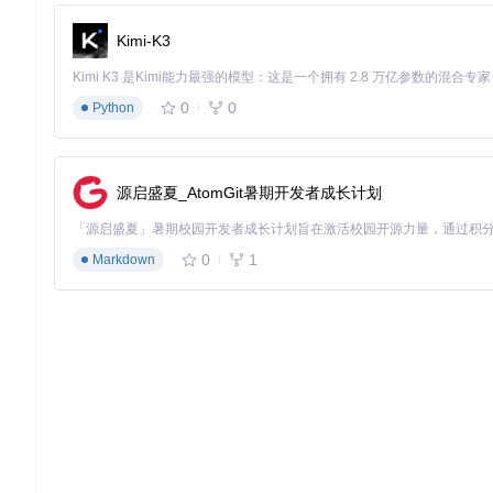
四、深度优化：从通关到精通的进阶技巧
新手常见陷阱 ⚠️
Kimi-K3
▶️ 直接修改
main.py
源码调整参数
✅ 正确做法：通过
config.ini
配置，避免升级时丢失自定义
0
0
Python
效率提升组合拳
模型组合
：在
config.ini
设置
MODEL_PRIORITY=deepsee
时段选择
：避开19:00-22:00高峰，API响应速度提升40%
错题利用
：定期查看
logs/error_analysis.csv
，针对性
源启盛夏_AtomGit暑期开发者成长计划
效果对比表
指标
传统手动答题
AI辅助答题
提
平均通关时间
210分钟
28分钟
75
0
1
Markdown
首次通过率
18%
89%
39
知识盲区覆盖度
43%
92%
11
账号安全风险指数
高（需密码）
低（本地token）
-8
五、开始使用：3步部署指南
环境准备
git 
clone
cd
 bili-hardcore
