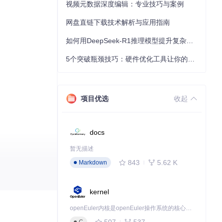
视频元数据深度编辑：专业技巧与案例
网盘直链下载技术解析与应用指南
如何用DeepSeek-R1推理模型提升复杂任务解决能力：完整指南
5个突破瓶颈技巧：硬件优化工具让你的电脑性能提升30%
项目优选
收起
docs
暂无描述
843
5.62 K
Markdown
kernel
openEuler内核是openEuler操作系统的核心，既是系统性能与稳定性的基石，也是连接处理器、设备与服务的桥梁。
507
537