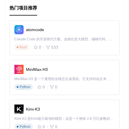
高性能
：支持代码生成优化，可以在运行前预处理，实现零
热门项目推荐
额外开销的转换。
灵活性
：提供了自定义映射键、多键映射、属性类型转换等
功能，满足各种复杂的映射需求。
atomcode
安装与使用
Claude Code 的开源替代方案。连接任意大模型，编辑代码，运行命令，自动验证 — 全自动执行。用 Rust 构建，极致性能。 ｜ An open-source alternative to Claude Code. Connect any LLM, edit code, run commands, and verify changes — autonomously. Built in Rust for speed. Get Started
安装简单，只需一行Composer命令：
0
533
Rust
MiniMax-H3
详细使用指南包括如何自定义映射规则、进行类型转换等，请
参阅项目的文档部分。
MiniMax H3 是一个通用的全模态生成系统。它支持对由文本、图像、视频和音频组成的多模态上下文进行统一理解，并能生成分辨率高达 2K、时长可达 15 秒的带原生立体声音频的视频。得益于面向任务泛化的系统设计，H3 在预训练阶段就已具备广泛的多模态上下文理解与生成能力，能够出色地执行复杂的多模态指令。
0
0
Python
总结
Object Hydrator (and Serializer)
是一种高效且灵活
的解决方案，旨在提升处理PHP对象与数据之间转换的效率和
Kimi-K3
便利性。无论是构建领域模型还是处理事件流，它都能成为你
的得力助手。如果你希望避免重复的类型转换代码，同时又不
Kimi K3 是Kimi能力最强的模型：这是一个拥有 2.8 万亿参数的混合专家（MoE）模型，具备原生视觉理解能力，并支持 100 万 token 的上下文窗口。
希望引入过多的魔法，那么这个库绝对是值得尝试的。
0
0
Python