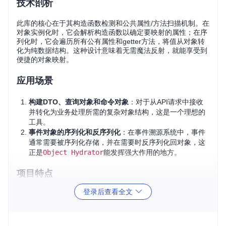
技术剖析
此库的核心在于其构造函数检测和公共属性/方法扫描机制。在
对象实例化时，它会解析构造函数以确定要映射的属性；在序
列化时，它会遍历所有公有属性和getter方法，将值从对象转
化为纯数据结构。这种设计意味着无需魔法反射，就能享受到
便捷的对象映射。
应用场景
构建DTO、查询对象和命令对象
：对于从API请求中接收
并转化为业务处理所需的复杂对象结构，这是一个理想的
工具。
事件对象的序列化和反序列化
：在事件溯源系统中，事件
通常需要被序列化存储，并在需要时反序列化回对象，这
正是
Object Hydrator
能发挥强大作用的地方。
项目特点
登录后查看全文
无反射依赖
：避免了对私有属性的直接操作，确保代码的安
全性。
遵循约定
：通过构造函数和公共方法自动进行对象映射，减
少手动工作。