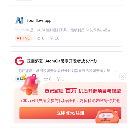
现在就加入，让
Object Hydrator (and Serializer)
为你
的代码添加一份清新之风吧！
Toonflow-app
Toonflow 是一款 AI 短剧漫剧工具，能够利用 AI 技术将小说自动转化为剧本，并结合 AI 生成的图片和视频，实现高效的短剧创作。借助 Toonflow，可以轻松完成从文字到影像的全流程，让短剧制作变得更加智能与便捷。
0
16
HTML
源启盛夏_AtomGit暑期开发者成长计划
「源启盛夏」暑期校园开发者成长计划旨在激活校园开源力量，通过积分激励、认证扶持、资源倾斜等形式，引导高校组织和开发者完成「入驻 — 建项目 — 做贡献 — 获认证 — 得资源」的完整闭环。无论你是想带领社团入驻平台的组织者，还是希望用代码贡献证明自己的开发者，都能在这里找到属于你的成长路径。
0
1
Markdown
700万+用户深度参与代码创作，更多精彩内容等你共创
AionUi
免费、本地、开源的 24/7 全天候 Cowork 应用，以及适用于 Gemini CLI、Claude Code、Codex、OpenCode、Qwen Code、Goose CLI、Auggie 等的 OpenClaw | 🌟 喜欢就点star吧
立即登录/注册
0
6
TypeScript