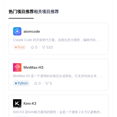
# 克隆项目代码库
热门项目推荐
相关项目推荐
git 
clone
 https://gitcode.com/GitHub_Trending/tr/TradingAg
# 进入项目目录
cd
 TradingAgents-CN

atomcode
# 启动Docker容器（-d参数表示后台运行）
Claude Code 的开源替代方案。连接任意大模型，编辑代码，运行命令，自动验证 — 全自动执行。用 Rust 构建，极致性能。 ｜ An open-source alternative to Claude Code. Connect any LLM, edit code, run commands, and verify changes — autonomously. Built in Rust for speed. Get Started
0
533
Rust
2.2 开发环境部署（适合二次开发）
如果您需要对系统进行定制开发，可以选择本地环境部署：
MiniMax-H3
# 克隆项目代码库
git 
clone
 https://gitcode.com/GitHub_Trending/tr/TradingAg
MiniMax H3 是一个通用的全模态生成系统。它支持对由文本、图像、视频和音频组成的多模态上下文进行统一理解，并能生成分辨率高达 2K、时长可达 15 秒的带原生立体声音频的视频。得益于面向任务泛化的系统设计，H3 在预训练阶段就已具备广泛的多模态上下文理解与生成能力，能够出色地执行复杂的多模态指令。
0
0
Python
# 进入项目目录
cd
 TradingAgents-CN

# 安装依赖包
Kimi-K3
pip install -r requirements.txt

Kimi K3 是Kimi能力最强的模型：这是一个拥有 2.8 万亿参数的混合专家（MoE）模型，具备原生视觉理解能力，并支持 100 万 token 的上下文窗口。
# 启动应用服务