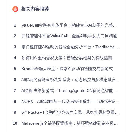
经济趋势分析
相关内容推荐
研究层：通过多智能体辩论机制提供多角度投资观点
风险控制层：根据不同风险偏好提供个性化风险评估
决策执行层：基于综合分析生成交易建议并支持执行
1
ValueCell金融智能体平台：构建专业AI助手的完整指南
1.2 核心能力与应用场景
系统的核心价值在于将复杂的金融分析流程自动化、智能化，
2
开源智能体平台ValueCell：金融AI助手从入门到精通
主要应用场景包括：
3
零门槛搭建AI驱动的智能金融分析平台：TradingAgents-CN实战指南
个人投资者的辅助决策工具
4
专业交易团队的分析效率提升方案
如何用AI重构交易决策？智能交易框架的实战指南
金融机构的智能投研支持系统
5
Kronos金融大模型：探索AI驱动的智能交易新范式
量化交易策略的研发与测试平台
通过AI技术的应用，系统能够处理海量金融数据，识别市场趋
6
AI驱动的智能金融决策系统：动态风控与多模态融合架构
势，评估投资风险，并生成数据支持的交易建议，帮助用户在
复杂的市场环境中做出更明智的投资决策。
7
AI金融决策新范式：TradingAgents-CN多角色智能分析系统解析
8
NOFX：AI驱动的新一代交易操作系统——动态决策中枢重构量化投资逻辑
二、场景化部署：5分钟启动智能交易系统
9
5个FastGPT金融行业突破性实践：从智能风控到量化投研的转型指南
2.1 容器化部署方案（推荐生产环境）
10
Midscene.js全链路配置指南：从环境搭建到企业级自动化实践
容器化部署是快速启动系统的首选方案，无需复杂的环境配
置，适合各类用户：