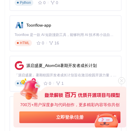
0
0
Python
2.3 系统访问与验证
系统启动成功后，可通过以下地址访问各功能模块：
Toonflow-app
Web管理界面：http://localhost:3000（交易策略配置与监
控）
Toonflow 是一款 AI 短剧漫剧工具，能够利用 AI 技术将小说自动转化为剧本，并结合 AI 生成的图片和视频，实现高效的短剧创作。借助 Toonflow，可以轻松完成从文字到影像的全流程，让短剧制作变得更加智能与便捷。
API服务接口：http://localhost:8000（系统集成与扩展）
0
16
HTML
数据监控面板：http://localhost:8000/docs（API文档与测试
工具）
首次访问时，建议验证核心功能是否正常运行，包括界面加
源启盛夏_AtomGit暑期开发者成长计划
载、数据同步和分析任务创建等基础操作。
「源启盛夏」暑期校园开发者成长计划旨在激活校园开源力量，通过积分激励、认证扶持、资源倾斜等形式，引导高校组织和开发者完成「入驻 — 建项目 — 做贡献 — 获认证 — 得资源」的完整闭环。无论你是想带领社团入驻平台的组织者，还是希望用代码贡献证明自己的开发者，都能在这里找到属于你的成长路径。
三、智能分析工作流：从数据到决策的全流程解
0
1
Markdown
析
3.1 数据分析师智能体：多维度市场情报收集
700万+用户深度参与代码创作，更多精彩内容等你共创
AionUi
数据分析师智能体负责从各类数据源采集并预处理信息，为后
续分析提供高质量数据基础。其核心功能包括市场技术指标分
免费、本地、开源的 24/7 全天候 Cowork 应用，以及适用于 Gemini CLI、Claude Code、Codex、OpenCode、Qwen Code、Goose CLI、Auggie 等的 OpenClaw | 🌟 喜欢就点star吧
立即登录/注册
析、社交媒体情绪追踪、宏观经济趋势评估和公司财务表现分
0
6
TypeScript
析。