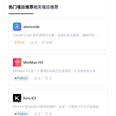
🖥️
iPad系列
热门项目推荐
相关项目推荐
支持机型：iPad（第5代）/Air（第2代）/mini（第4代）及
更新机型
atomcode
推荐机型：iPad（第10代）/Air（第4代）/mini（第6代）及
所有iPad Pro（9.7英寸除外）
Claude Code 的开源替代方案。连接任意大模型，编辑代码，运行命令，自动验证 — 全自动执行。用 Rust 构建，极致性能。 ｜ An open-source alternative to Claude Code. Connect any LLM, edit code, run commands, and verify changes — autonomously. Built in Rust for speed. Get Started
🎮
特殊设备
0
534
Rust
iPod touch（第7代）：基本支持但体验有限
越狱设备：可获得更好性能但存在稳定性风险
MiniMax-H3
多场景安装方案：选择最适合你的部署方式
MiniMax H3 是一个通用的全模态生成系统。它支持对由文本、图像、视频和音频组成的多模态上下文进行统一理解，并能生成分辨率高达 2K、时长可达 15 秒的带原生立体声音频的视频。得益于面向任务泛化的系统设计，H3 在预训练阶段就已具备广泛的多模态上下文理解与生成能力，能够出色地执行复杂的多模态指令。
0
0
场景一：追求稳定性与持久性——TrollStore安装法
Python
适合场景：iOS 14.0-16.6.1设备，希望一次安装永久使用
三步完成TrollStore永久签名：
Kimi-K3
确认设备已安装TrollStore（需符合系统版本要求）
Kimi K3 是Kimi能力最强的模型：这是一个拥有 2.8 万亿参数的混合专家（MoE）模型，具备原生视觉理解能力，并支持 100 万 token 的上下文窗口。
从项目仓库获取最新IPA文件：
git clone https://git
0
0
Python
code.com/GitHub_Trending/po/PojavLauncher_iO