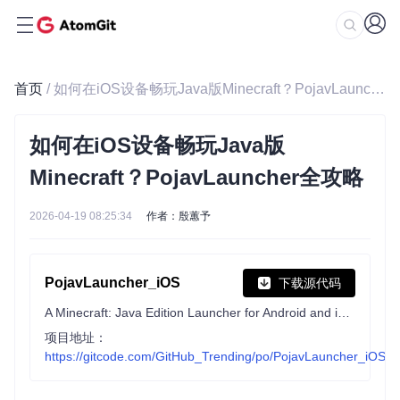
首页
/ 如何在iOS设备畅玩Java版Minecraft？PojavLauncher全攻略
如何在iOS设备畅玩Java版
Minecraft？PojavLauncher全攻略
2026-04-19 08:25:34
作者：殷蕙予
PojavLauncher_iOS
下载源代码
A Minecraft: Java Edition Launcher for Android and iOS based on Boardwalk. Succeeded by https://github.com/AngelAuraMC/Amethyst-iOS
项目地址：
https://gitcode.com/GitHub_Trending/po/PojavLauncher_iOS