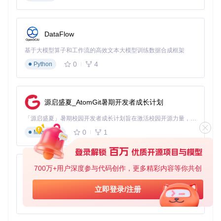
S
通过TrollStore分享菜单打开IPA，自动完成签名安装
DataFlow
⚠️ 注意事项：TrollStore安装后会自动启用JIT编译，无需额外
配置，但iOS 16.0以上可能需要开启开发者模式
基于大模型算子和工作流的高效文本大模型训练数据合成框架
场景二：无电脑临时使用——SideStore无线安装
0
4
Python
适合场景：无法连接电脑，需要快速体验的用户
四步实现无线部署：
源启盛夏_AtomGit暑期开发者成长计划
在设备上安装SideStore应用
「源启盛夏」暑期校园开发者成长计划旨在激活校园开源力量，通过积分激励、认证扶持、资源倾斜等形式，引导高校组织和开发者完成「入驻 — 建项目 — 做贡献 — 获认证 — 得资源」的完整闭环。无论你是想带领社团入驻平台的组织者，还是希望用代码贡献证明自己的开发者，都能在这里找到属于你的成长路径。
添加PojavLauncher源地址
0
1
Markdown
等待应用列表刷新完成
点击安装并信任开发者证书
📊 安装工具对比表
700万+用户深度参与代码创作，更多精彩内容等你共创
py-xiaozhi
操作复
方案
适用系统
稳定性
持久度
基于Python的Xiaozhi AI，适用于想要完整Xiaozhi体验而无需拥有专用硬件的用户。
立即登录/注册
杂度
0
1
Python
★★★
TrollSt
iOS 14-16.
低
永久
ore
6.1
★★