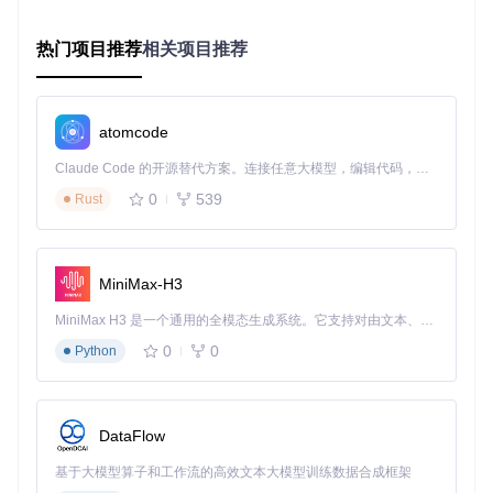
策略二：资源效率型管理——构建智能缓存系统
热门项目推荐
相关项目推荐
存储爆炸？模型生命周期管理方案
随着项目推进，模型文件不断累积，很快会导致存储资源紧
atomcode
张。建立模型生命周期管理机制，能显著提升存储利用效率，
同时保证开发流畅度。
Claude Code 的开源替代方案。连接任意大模型，编辑代码，运行命令，自动验证 — 全自动执行。用 Rust 构建，极致性能。 ｜ An open-source alternative to Claude Code. Connect any LLM, edit code, run commands, and verify changes — autonomously. Built in Rust for speed. Get Started
动态缓存策略
0
539
Rust
实施访问频率统计：
find ./models -type f -printf
"%A@ %p\n" | sort -n | tail -10
配置自动归档规则：
find ./models -mtime +30 -exe
MiniMax-H3
c mv {} ./archive/ \;
建立预加载机制：
ln -s ./frequently_used/resnet
MiniMax H3 是一个通用的全模态生成系统。它支持对由文本、图像、视频和音频组成的多模态上下文进行统一理解，并能生成分辨率高达 2K、时长可达 15 秒的带原生立体声音频的视频。得益于面向任务泛化的系统设计，H3 在预训练阶段就已具备广泛的多模态上下文理解与生成能力，能够出色地执行复杂的多模态指令。
50.tflite ./working_dir/
0
0
Python
增量更新机制
启用差异同步：
rsync -av --delete --link-dest
DataFlow
=../previous_version model_server:/models ./
current_version
基于大模型算子和工作流的高效文本大模型训练数据合成框架
实现版本标记：
git tag -a v1.2.0 -m "Add Mobile