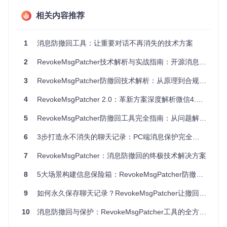
1.2 RevokeMsgPatcher的核心优势
多平台支持
：全面兼容微信、QQ、TIM等主流即时通讯软
相关内容推荐
件
无损消息保存
：在不影响软件正常功能的前提下实现消息完
1
消息防撤回工具：让重要对话不再消失的技术方案
整留存
轻量化设计
：无需额外后台进程，资源占用低
2
RevokeMsgPatcher技术解析与实战指南：开源消息保护工具的全方位应用
版本自适应
：自动识别软件版本并应用对应补丁策略
3
RevokeMsgPatcher防撤回技术解析：从原理到合规的全方位指南
二、分级解决方案：从新手到专家
4
RevokeMsgPatcher 2.0：革新方案深度解析微信4.0.3.36防撤回适配难题
2.1 入门级：一键式防撤回部署
5
RevokeMsgPatcher防撤回工具完全指南：从问题解决到合规实践
适合电脑基础有限的普通用户，通过简单三步即可完成防护设
置：
6
3步打造永不消失的聊天记录：PC端消息保护完全指南
获取工具源码：
7
RevokeMsgPatcher：消息防撤回的终极技术解决方案
git 
clone
8
5大场景构建信息保险箱：RevokeMsgPatcher防撤回技术全解析
启动程序并选择目标应用（微信/QQ/TIM）
点击"安装补丁"按钮，等待完成后重启应用
9
如何永久保存聊天记录？RevokeMsgPatcher让撤回消息无所遁形
10
消息防撤回与保护：RevokeMsgPatcher工具的全方位应用指南
图2：RevokeMsgPatcher主界面，展示应用选择和功能配置