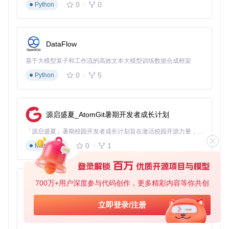
0
0
3.1 系统环境检测与准备
Python
在安装防撤回工具前，请确保系统满足以下条件：
操作系统：Windows 7/8/10/11（32/64位）
DataFlow
.NET Framework 4.5及以上版本
目标应用已安装且能正常运行
基于大模型算子和工作流的高效文本大模型训练数据合成框架
管理员权限（用于文件修改操作）
0
5
Python
3.2 详细安装步骤与验证
下载并解压工具压缩包至本地目录
关闭所有即时通讯软件（包括后台进程）
运行RevokeMsgPatcher.exe，选择目标应用
源启盛夏_AtomGit暑期开发者成长计划
点击"环境检测"按钮，确保系统兼容性
点击"安装补丁"，等待进度完成
「源启盛夏」暑期校园开发者成长计划旨在激活校园开源力量，通过积分激励、认证扶持、资源倾斜等形式，引导高校组织和开发者完成「入驻 — 建项目 — 做贡献 — 获认证 — 得资源」的完整闭环。无论你是想带领社团入驻平台的组织者，还是希望用代码贡献证明自己的开发者，都能在这里找到属于你的成长路径。
启动应用，发送测试消息并撤回验证效果
0
1
Markdown
3.3 跨平台兼容性对比
支持版
防撤回效
多开功
自动更
应用类型
本
果
能
新
700万+用户深度参与代码创作，更多精彩内容等你共创
★★★★
py-xiaozhi
微信
支持
自动
2.6.0+
★
基于Python的Xiaozhi AI，适用于想要完整Xiaozhi体验而无需拥有专用硬件的用户。
立即登录/注册
★★★★
支持
自动
QQ
9.0+
0
1
☆
Python