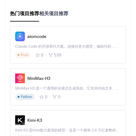
选项，防撤回功能一键启用
2.2 进阶级：自定义防护策略
热门项目推荐
相关项目推荐
针对有一定技术基础的用户，提供个性化防护设置：
在主界面勾选"高级模式"启用自定义选项
atomcode
配置消息备份路径：
建议设置非系统盘目录
选择防护强度：标准防护/深度防护/极致防护
Claude Code 的开源替代方案。连接任意大模型，编辑代码，运行命令，自动验证 — 全自动执行。用 Rust 构建，极致性能。 ｜ An open-source alternative to Claude Code. Connect any LLM, edit code, run commands, and verify changes — autonomously. Built in Rust for speed. Get Started
设置例外规则：可指定特定联系人或群聊不应用防撤回
2.3 专家级：手动定位与修改关键代码
0
539
Rust
面向开发者和技术爱好者的深度定制方案：
使用工具内置的内存分析器定位消息处理函数
MiniMax-H3
通过十六进制编辑器修改撤回指令响应逻辑
编写自定义补丁脚本实现特定场景防护
MiniMax H3 是一个通用的全模态生成系统。它支持对由文本、图像、视频和音频组成的多模态上下文进行统一理解，并能生成分辨率高达 2K、时长可达 15 秒的带原生立体声音频的视频。得益于面向任务泛化的系统设计，H3 在预训练阶段就已具备广泛的多模态上下文理解与生成能力，能够出色地执行复杂的多模态指令。
参与社区补丁分享与版本适配开发
0
0
Python
图3：通过逆向工程工具搜索"revokemsg"等关键字符串，定位
防撤回代码位置
Kimi-K3
三、实战操作指南与环境配置
Kimi K3 是Kimi能力最强的模型：这是一个拥有 2.8 万亿参数的混合专家（MoE）模型，具备原生视觉理解能力，并支持 100 万 token 的上下文窗口。