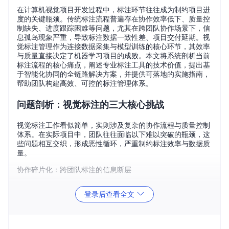
在计算机视觉项目开发过程中，标注环节往往成为制约项目进
度的关键瓶颈。传统标注流程普遍存在协作效率低下、质量控
制缺失、进度跟踪困难等问题，尤其在跨团队协作场景下，信
息孤岛现象严重，导致标注数据一致性差、项目交付延期。视
觉标注管理作为连接数据采集与模型训练的核心环节，其效率
与质量直接决定了机器学习项目的成败。本文将系统剖析当前
标注流程的核心痛点，阐述专业标注工具的技术价值，提出基
于智能化协同的全链路解决方案，并提供可落地的实施指南，
帮助团队构建高效、可控的标注管理体系。
问题剖析：视觉标注的三大核心挑战
视觉标注工作看似简单，实则涉及复杂的协作流程与质量控制
体系。在实际项目中，团队往往面临以下难以突破的瓶颈，这
些问题相互交织，形成恶性循环，严重制约标注效率与数据质
量。
协作碎片化：跨团队标注的信息断层
传统标注流程中，标注任务分配依赖人工表格或简单工具，缺
登录后查看全文
乏统一的任务分发与状态跟踪机制。当项目涉及多个团队（如
标注团队、审核团队、算法团队）时，信息传递依赖邮件、即
时通讯工具等非结构化方式，极易产生沟通延迟与信息失真。
例如，标注规范更新后无法及时同步至所有标注员，导致不同