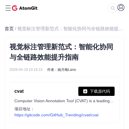
首页
/ 视觉标注管理新范式：智能化协同与全链路效能提升指南
视觉标注管理新范式：智能化协同
与全链路效能提升指南
2026-04-19 10:16:10
作者：姚月梅Lane
cvat
下载源代码
Computer Vision Annotation Tool (CVAT) is a leading platform for building high-quality visual datasets for vision AI. It offers open-source, cloud, and enterprise products, as well as labeling services, for image, video, and 3D annotation with AI-assisted labeling, quality assurance, team collaboration, analytics, and developer APIs.
项目地址：
https://gitcode.com/GitHub_Trending/cvat/cvat