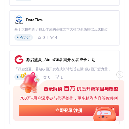
工具价值：构建智能化标注管理体系
专业的视觉标注工具通过技术创新，从根本上解决传统流程的
痛点，构建集任务分发、质量控制、进度跟踪于一体的智能化
DataFlow
管理体系。这些工具不仅提供标注界面，更重要的是建立了数
据流转的闭环机制，实现标注全流程的可控与可追溯。
基于大模型算子和工作流的高效文本大模型训练数据合成框架
任务智能调度：动态负载均衡算法
0
4
Python
先进的标注工具采用基于实时负载的任务分配算法，根据标注
员的历史效率、当前任务量、专业领域等多维度数据，自动分
配最适合的任务。系统会持续监控每个标注员的完成速度与质
源启盛夏_AtomGit暑期开发者成长计划
量指标，当发现某个标注员效率下降时，自动调整后续任务分
配，避免出现任务堆积。例如，对于包含多种物体类别的标注
「源启盛夏」暑期校园开发者成长计划旨在激活校园开源力量，通过积分激励、认证扶持、资源倾斜等形式，引导高校组织和开发者完成「入驻 — 建项目 — 做贡献 — 获认证 — 得资源」的完整闭环。无论你是想带领社团入驻平台的组织者，还是希望用代码贡献证明自己的开发者，都能在这里找到属于你的成长路径。
任务，系统会将擅长车辆标注的人员分配更多车辆相关数据，
而将擅长行人标注的人员分配对应任务，这种专业化分工可使
0
1
Markdown
整体效率提升25%以上。
700万+用户深度参与代码创作，更多精彩内容等你共创
py-xiaozhi
图：标注任务智能调度系统界面，展示任务分配、进度跟踪与
效率分析的一体化视图，支持视觉标注团队协同管理。
基于Python的Xiaozhi AI，适用于想要完整Xiaozhi体验而无需拥有专用硬件的用户。
立即登录/注册
质量量化评估：多维度评分模型
0
1
Python
专业标注工具内置质量评估模块，通过以下机制确保标注质