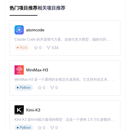
标注员采用不同标准；审核意见反馈不及时，标注员需要反复
追问才能明确修改方向。这种碎片化协作模式使得团队响应速
热门项目推荐
相关项目推荐
度降低40%以上，同时增加了30%的重复劳动。
质量黑箱化：标注结果的不可控性
atomcode
标注质量直接影响模型训练效果，但传统流程缺乏有效的质量
监控手段。标注完成后，审核人员通常采用随机抽样的方式检
Claude Code 的开源替代方案。连接任意大模型，编辑代码，运行命令，自动验证 — 全自动执行。用 Rust 构建，极致性能。 ｜ An open-source alternative to Claude Code. Connect any LLM, edit code, run commands, and verify changes — autonomously. Built in Rust for speed. Get Started
查，难以覆盖全部数据；质量问题反馈后，无法追踪修改过程
是否符合要求；不同标注员的标注风格差异导致数据一致性
0
534
Rust
差，如边界框大小、多边形顶点数量等指标波动较大。这种质
量黑箱状态使得标注数据的可信度降低，模型训练时需要额外
投入大量精力进行数据清洗，部分项目的数据预处理时间甚至
超过模型开发周期。
MiniMax-H3
进度模糊化：项目管理的决策困境
MiniMax H3 是一个通用的全模态生成系统。它支持对由文本、图像、视频和音频组成的多模态上下文进行统一理解，并能生成分辨率高达 2K、时长可达 15 秒的带原生立体声音频的视频。得益于面向任务泛化的系统设计，H3 在预训练阶段就已具备广泛的多模态上下文理解与生成能力，能够出色地执行复杂的多模态指令。
标注项目的进度跟踪依赖人工汇报，数据滞后且主观性强。管
0
0
Python
理人员无法实时掌握每个任务的实际进展，难以准确预测项目
交付时间；当出现标注员任务负荷不均时，无法及时调整分配
方案，导致部分人员过载而部分人员闲置；紧急任务插入时，
缺乏优先级调度机制，可能导致关键节点延误。这种进度模糊
Kimi-K3
状态使得项目风险增加，据行业调研显示，约65%的计算机视
觉项目因标注进度失控而延期交付。
Kimi K3 是Kimi能力最强的模型：这是一个拥有 2.8 万亿参数的混合专家（MoE）模型，具备原生视觉理解能力，并支持 100 万 token 的上下文窗口。
0
0
Python