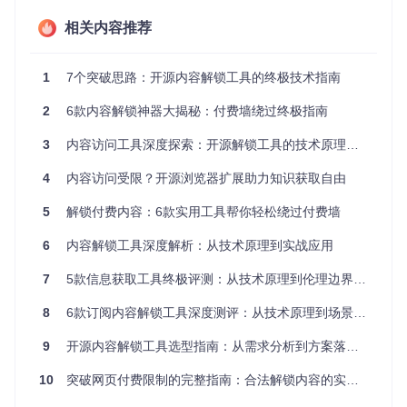
浏览器扩展架构
相关内容推荐
：通过Content Scripts在页面上下文中执
行注入脚本，配合Background Script管理跨域请求和本地
存储
1
7个突破思路：开源内容解锁工具的终极技术指南
代理服务器中转
：通过远程服务器转发请求，隐藏真实用
户IP和浏览器特征
2
6款内容解锁神器大揭秘：付费墙绕过终极指南
自动化浏览模拟
：利用Headless浏览器技术模拟人工浏览
行为，绕过行为分析检测
3
内容访问工具深度探索：开源解锁工具的技术原理与实践指南
工具对比：主流内容解锁方案的多维度评估
4
内容访问受限？开源浏览器扩展助力知识获取自由
如何科学评估一款内容解锁工具的综合性能？以下从六个关键
5
解锁付费内容：6款实用工具帮你轻松绕过付费墙
维度对比当前主流解决方案：
6
内容解锁工具深度解析：从技术原理到实战应用
功能完备度评分
资
7
5款信息获取工具终极评测：从技术原理到伦理边界的完全解析
更
支持
源
易
稳
跨平台兼
新
工具名称
网站
占
用
定
8
6款订阅内容解锁工具深度测评：从技术原理到场景适配的终极指南
容性
频
数量
用
性
性
率
率
9
开源内容解锁工具选型指南：从需求分析到方案落地的全流程实践
每
10
Bypass P
突破网页付费限制的完整指南：合法解锁内容的实用方法
Windows/
极
周
低
高
aywalls Cl
200+
macOS/Li
佳
更