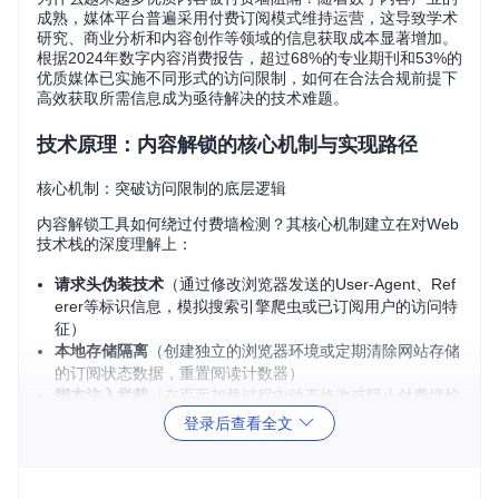
成熟，媒体平台普遍采用付费订阅模式维持运营，这导致学术
研究、商业分析和内容创作等领域的信息获取成本显著增加。
根据2024年数字内容消费报告，超过68%的专业期刊和53%的
优质媒体已实施不同形式的访问限制，如何在合法合规前提下
高效获取所需信息成为亟待解决的技术难题。
技术原理：内容解锁的核心机制与实现路径
核心机制：突破访问限制的底层逻辑
内容解锁工具如何绕过付费墙检测？其核心机制建立在对Web
技术栈的深度理解上：
请求头伪装技术
（通过修改浏览器发送的User-Agent、Ref
erer等标识信息，模拟搜索引擎爬虫或已订阅用户的访问特
征）
本地存储隔离
（创建独立的浏览器环境或定期清除网站存储
的订阅状态数据，重置阅读计数器）
脚本注入拦截
（在页面加载过程中动态修改或阻止付费墙检
测代码的执行流程）
登录后查看全文
实现路径：从理论到实践的技术落地
解锁工具如何将技术原理转化为实际功能？主要实现路径包
括：