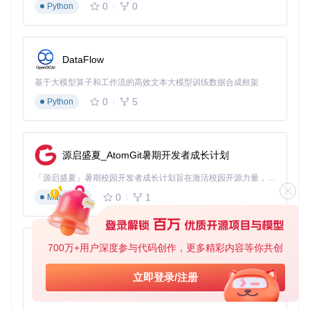
0
0
12ft Ladder
：基于Web服务的解决方案，无需安装任何软
Python
件，但受服务器负载影响较大
开发者控制台方法
：完全自主可控，可针对特殊网站编写定
制化绕过脚本，但技术门槛较高
DataFlow
场景适配：不同使用需求的工具匹配策略
基于大模型算子和工作流的高效文本大模型训练数据合成框架
0
5
Python
如何为特定使用场景选择最优解锁方案？以下是三种典型应用
场景的工具适配建议：
学术研究场景
源启盛夏_AtomGit暑期开发者成长计划
核心需求
：稳定访问大量学术期刊和研究报告
推荐工具
：Byp
ass Paywalls Clean
实施要点
：
「源启盛夏」暑期校园开发者成长计划旨在激活校园开源力量，通过积分激励、认证扶持、资源倾斜等形式，引导高校组织和开发者完成「入驻 — 建项目 — 做贡献 — 获认证 — 得资源」的完整闭环。无论你是想带领社团入驻平台的组织者，还是希望用代码贡献证明自己的开发者，都能在这里找到属于你的成长路径。
0
1
Markdown
启用学术模式增强规则
配置自定义域名白名单
定期更新规则库以应对网站反制措施
商业分析场景
700万+用户深度参与代码创作，更多精彩内容等你共创
py-xiaozhi
核心需求
：快速获取竞争对手动态和行业报告
推荐工具
：uBlo
ck Origin + 12ft Ladder组合
实施要点
：
基于Python的Xiaozhi AI，适用于想要完整Xiaozhi体验而无需拥有专用硬件的用户。
立即登录/注册
0
1
Python
使用uBlock Origin处理常规商业网站