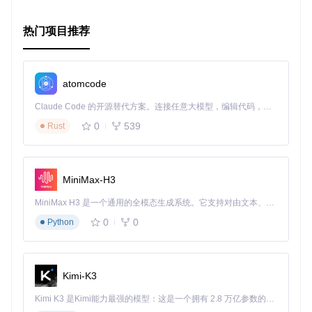
ean
nux
新
每
热门项目推荐
极
良
月
uBlock Ori
全平台
中
50+
gin扩展
低
好
更
新
atomcode
季
极
一
度
12ft Ladd
无
仅Web端
100+
Claude Code 的开源替代方案。连接任意大模型，编辑代码，运行命令，自动验证 — 全自动执行。用 Rust 构建，极致性能。 ｜ An open-source alternative to Claude Code. Connect any LLM, edit code, run commands, and verify changes — autonomously. Built in Rust for speed. Get Started
er服务
高
般
更
新
0
539
Rust
不
Remove
中
Paywall工
中
仅Chrome
高
定
30+
等
具
期
MiniMax-H3
无
开发者控
理论
中
优
需
MiniMax H3 是一个通用的全模态生成系统。它支持对由文本、图像、视频和音频组成的多模态上下文进行统一理解，并能生成分辨率高达 2K、时长可达 15 秒的带原生立体声音频的视频。得益于面向任务泛化的系统设计，H3 在预训练阶段就已具备广泛的多模态上下文理解与生成能力，能够出色地执行复杂的多模态指令。
全平台
低
制台方法
无限
高
秀
更
0
0
Python
新
关键特性分析
Bypass Paywalls Clean
：支持自定义规则配置，提供网
Kimi-K3
站白名单功能，可针对特定域名禁用解锁功能
uBlock Origin
：作为广告拦截器的附加功能实现解锁，资
Kimi K3 是Kimi能力最强的模型：这是一个拥有 2.8 万亿参数的混合专家（MoE）模型，具备原生视觉理解能力，并支持 100 万 token 的上下文窗口。
源占用极低，适合对性能敏感的用户