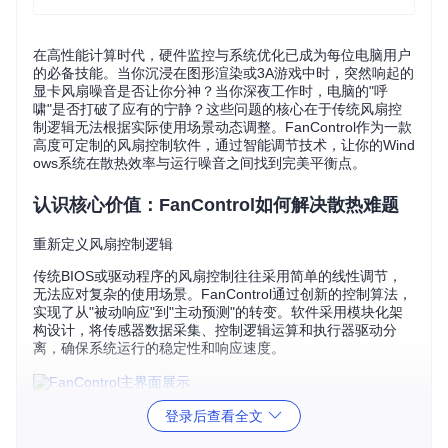
在高性能计算时代，硬件监控与系统优化已成为每位电脑用户
的必备技能。当你沉浸在图形渲染或3A游戏中时，突然响起的
显卡风扇噪音是否让你分神？当你深夜工作时，电脑的"呼
啸"是否打破了应有的宁静？这些问题的核心在于传统风扇控
制逻辑无法根据实际使用场景动态调整。FanControl作为一款
高度可定制的风扇控制软件，通过智能调节技术，让你的Wind
ows系统在散热效率与运行噪音之间找到完美平衡点。
认识核心价值：FanControl如何解决散热难题
重新定义风扇控制逻辑
传统BIOS或驱动程序的风扇控制往往采用简单的线性调节，
无法应对复杂的使用场景。FanControl通过创新的控制算法，
实现了从"被动响应"到"主动预测"的转变。软件采用模块化架
构设计，将传感器数据采集、控制逻辑运算和执行器驱动分
离，确保系统运行的稳定性和响应速度。
图1：FanControl主界面，展示了多风扇独立控制和曲线配置
登录后查看全文
区域，支持实时监控与调节