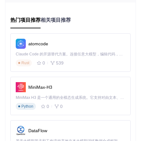
三大核心优势
精细化控制
：支持0-100%转速无级调节，突破硬件厂商默
认限制
多维度监控
：实时采集CPU、GPU等关键硬件的温度与负
热门项目推荐
相关项目推荐
载数据
场景化配置
：根据不同使用场景自动切换预设曲线，兼顾
静音与散热
atomcode
实施路径：三步完成智能风扇系统部署
Claude Code 的开源替代方案。连接任意大模型，编辑代码，运行命令，自动验证 — 全自动执行。用 Rust 构建，极致性能。 ｜ An open-source alternative to Claude Code. Connect any LLM, edit code, run commands, and verify changes — autonomously. Built in Rust for speed. Get Started
0
539
Rust
第一步：快速安装与基础配置
获取安装包
：从项目仓库克隆并解压安装包
MiniMax-H3
git 
clone
cd
 FanControl.Releases

MiniMax H3 是一个通用的全模态生成系统。它支持对由文本、图像、视频和音频组成的多模态上下文进行统一理解，并能生成分辨率高达 2K、时长可达 15 秒的带原生立体声音频的视频。得益于面向任务泛化的系统设计，H3 在预训练阶段就已具备广泛的多模态上下文理解与生成能力，能够出色地执行复杂的多模态指令。
0
0
Python
运行初始化向导
：启动FanControl.exe，完成硬件检测和
传感器配置 ⚠️ 注意：首次运行需授予管理员权限以确保硬
件访问权限
DataFlow
验证系统兼容性
：查看"About"页面确认.NET运行时环境