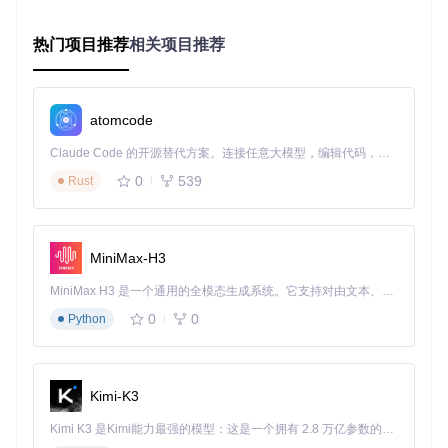
# 安装网络诊断工具
热门项目推荐
相关项目推荐
sudo
 apt install -y tcpdump iftop mtr

# 安装Python性能分析库
atomcode
🔧
操作
：执行监测脚本
Claude Code 的开源替代方案。连接任意大模型，编辑代码，运行命令，自动验证 — 全自动执行。用 Rust 构建，极致性能。 ｜ An open-source alternative to Claude Code. Connect any LLM, edit code, run commands, and verify changes — autonomously. Built in Rust for speed. Get Started
0
539
Rust
# tools/network_analyzer.py
import
import
from
 datetime 
import
 datetime

MiniMax-H3
def
monitor_network_latency
(
device_ip, duration=
60
):

MiniMax H3 是一个通用的全模态生成系统。它支持对由文本、图像、视频和音频组成的多模态上下文进行统一理解，并能生成分辨率高达 2K、时长可达 15 秒的带原生立体声音频的视频。得益于面向任务泛化的系统设计，H3 在预训练阶段就已具备广泛的多模态上下文理解与生成能力，能够出色地执行复杂的多模态指令。
"""监测设备网络延迟"""
    start_time = time.time()

0
0
Python
    results = []

while
 time.time() - start_time < duration:

# 使用psutil模拟ping操作（实际项目中应使用icmp库）
Kimi-K3
# 此处为简化示例，实际实现需使用subprocess调用系统ping
        latency = psutil.net_io_counters().bytes_sent  
#
Kimi K3 是Kimi能力最强的模型：这是一个拥有 2.8 万亿参数的混合专家（MoE）模型，具备原生视觉理解能力，并支持 100 万 token 的上下文窗口。
        results.append({
