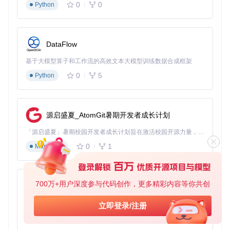
0
0
Python
"timestamp"
: datetime.now().isoformat(),

"latency_ms"
: latency % 
100
# 模拟延迟数据
        })

        time.sleep(
1
)

DataFlow
return
 results

基于大模型算子和工作流的高效文本大模型训练数据合成框架
# 执行监测（替换为实际传感器IP）
0
5
Python
data = monitor_network_latency(
"192.168.1.100"
print
(
f"平均延迟: 
{
sum
(item[
'latency_ms'
] 
for
 item 
in
 data
✅
验证
：分析监测结果
源启盛夏_AtomGit暑期开发者成长计划
网络延迟：正常应<100ms，工业控制场景需<50ms
「源启盛夏」暑期校园开发者成长计划旨在激活校园开源力量，通过积分激励、认证扶持、资源倾斜等形式，引导高校组织和开发者完成「入驻 — 建项目 — 做贡献 — 获认证 — 得资源」的完整闭环。无论你是想带领社团入驻平台的组织者，还是希望用代码贡献证明自己的开发者，都能在这里找到属于你的成长路径。
丢包率：应<0.1%，关键设备需<0.01%
0
1
Markdown
连接稳定性：连续30分钟无重连
二、方案设计：边缘-云端协同架构
700万+用户深度参与代码创作，更多精彩内容等你共创
py-xiaozhi
核心要点
：针对工业场景需求，设计融合边缘计算与云端
管理的混合架构，通过本地实时处理保障控制响应速度，
基于Python的Xiaozhi AI，适用于想要完整Xiaozhi体验而无需拥有专用硬件的用户。
立即登录/注册
云端大数据分析提供趋势预测能力，平衡实时性与可扩展
0
1
Python
性。