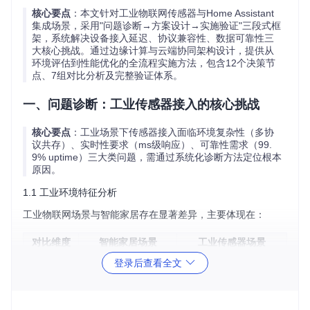
核心要点
：本文针对工业物联网传感器与Home Assistant
集成场景，采用"问题诊断→方案设计→实施验证"三段式框
架，系统解决设备接入延迟、协议兼容性、数据可靠性三
大核心挑战。通过边缘计算与云端协同架构设计，提供从
环境评估到性能优化的全流程实施方法，包含12个决策节
点、7组对比分析及完整验证体系。
一、问题诊断：工业传感器接入的核心挑战
核心要点
：工业场景下传感器接入面临环境复杂性（多协
议共存）、实时性要求（ms级响应）、可靠性需求（99.
9% uptime）三大类问题，需通过系统化诊断方法定位根本
原因。
1.1 工业环境特征分析
工业物联网场景与智能家居存在显著差异，主要体现在：
对比维度
智能家居场景
工业传感器场景
低（<50设备/区
高（100-500设备/车
登录后查看全文
设备密度
域）
间）
通信距离
短（<10米）
长（50-200米）