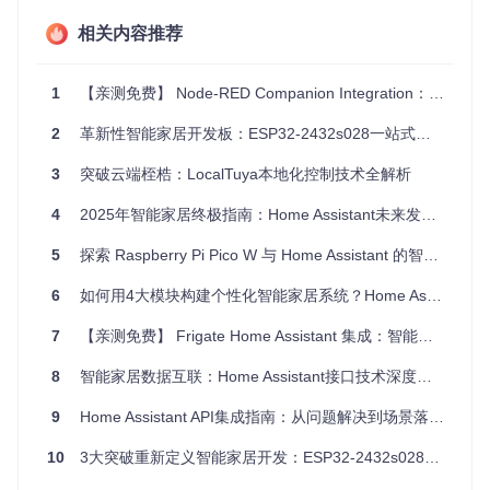
高（秒级/毫秒级采
数据频率
低（分钟级更新）
样）
相关内容推荐
可靠性要
一般（允许偶尔断
极高（99.99%可用
求
连）
性）
1
【亲测免费】 Node-RED Companion Integration：智能家居自动化的新纪元
高（电磁干扰/金属屏
环境干扰
低
蔽）
2
革新性智能家居开发板：ESP32-2432s028一站式物联网控制模块解决方案
1.2 典型故障诊断决策树
3
突破云端桎梏：LocalTuya本地化控制技术全解析
开始诊断

4
2025年智能家居终极指南：Home Assistant未来发展趋势深度解析
│

├─ 检查物理连接

5
探索 Raspberry Pi Pico W 与 Home Assistant 的智能家居新篇章！
│  ├─ 是 → 检查网络可达性

│  │  ├─ 是 → 验证协议兼容性

6
如何用4大模块构建个性化智能家居系统？Home Assistant全指南
│  │  │  ├─ 是 → 分析数据格式

│  │  │  │  ├─ 是 → 排查性能问题

7
【亲测免费】 Frigate Home Assistant 集成：智能家居监控的强大助手
│  │  │  │  └─ 否 → 修正数据解析规则

│  │  │  └─ 否 → 启用协议转换网关

│  │  └─ 否 → 解决网络连通问题

8
智能家居数据互联：Home Assistant接口技术深度指南
9
Home Assistant API集成指南：从问题解决到场景落地的全流程实践
1.3 关键指标监测方法
10
3大突破重新定义智能家居开发：ESP32-2432s028开发平台深度评测
📋
准备
：安装必要的监测工具