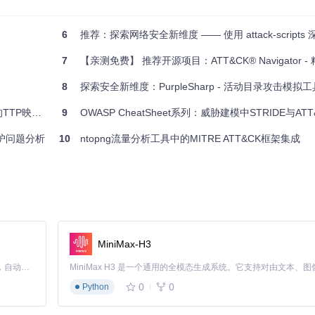
便于直观呈现结果。
自己在MITRE ATT&CK框架下覆盖情况的安全专业人员提供了便利。
6
推荐：探索网络安全新维度 —— 使用 attack-scripts 深入理解
入社区，开始你的ATT&CK覆盖率评估之旅吧！
7
【亲测免费】 推荐开源项目：ATT&CK® Navigator - 精准
8
探索安全新维度：PurpleSharp - 活动目录攻击模拟工
P映射实践
9
OWASP CheatSheet系列：威胁建模中STRIDE与ATT
接维护问题分析
10
ntopng流量分析工具中的MITRE ATT&CK框架集成
MiniMax-H3
Claude Code 的开源替代方案。连接任意大模型，编辑代码，运行命令，自动验证 — 全自动执行。用 Rust 构建，极致性能。 ｜ An open-source alternative to Claude Code. Connect any LLM, edit code, run commands, and verify changes — autonomously. Built in Rust for speed. Get Started
0
0
Python