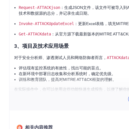
Request-ATTACKjson
：生成JSON文件，该文件可被导入到ATT
技术和数据源的总分，并记录生成日期。
Invoke-ATTACKUpdateExcel
：更新Excel表格，填充MITRE
Get-ATTACKdata
：从官方源下载最新版本的MITRE ATT&C
3、项目及技术应用场景
对于安全分析师、渗透测试人员和网络防御者而言，
ATTACKdat
评估现有监控系统的有效性，找出可能的盲点。
在新环境中部署日志收集和分析系统时，确定优先级。
训练和教育团队，提高对MITRE ATT&CK框架的理解。
在实际操作中，你可以使用这些功能快速生成报告，以便了解你
4、项目特点
易用性
：通过简单的PowerShell命令行即可使用，无需复杂
灵活性
：提供自定义权重，允许根据具体环境调整数据源的重
实时性
：能够与MITRE ATT&CK框架保持同步，定期获取最
相关内容推荐