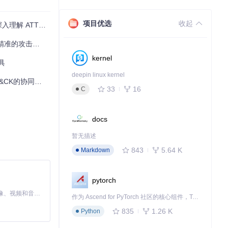
如果你正在寻找
项目优选
收起
 ATT&CK模型
的攻击面管理工具
kernel
具
deepin linux kernel
&CK的协同应用
33
16
C
docs
暂无描述
843
5.64 K
Markdown
pytorch
MiniMax H3 是一个通用的全模态生成系统。它支持对由文本、图像、视频和音频组成的多模态上下文进行统一理解，并能生成分辨率高达 2K、时长可达 15 秒的带原生立体声音频的视频。得益于面向任务泛化的系统设计，H3 在预训练阶段就已具备广泛的多模态上下文理解与生成能力，能够出色地执行复杂的多模态指令。
作为 Ascend for PyTorch 社区的核心组件，TorchNPU 是昇腾专为 PyTorch 打造的深度学习适配插件，使 PyTorch 框架能够直接调用昇腾 NPU，为开发者提供昇腾 AI 处理器的超强算力。
835
1.26 K
Python