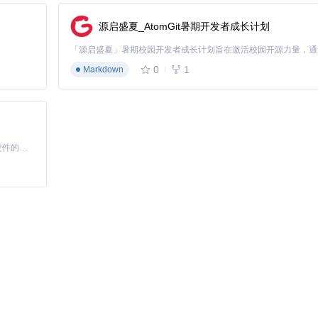
源启盛夏_AtomGit暑期开发者成长计划
0
1
Markdown
基于Python的Xiaozhi AI，适用于想要完整Xiaozhi体验而无需拥有专用硬件的用户。