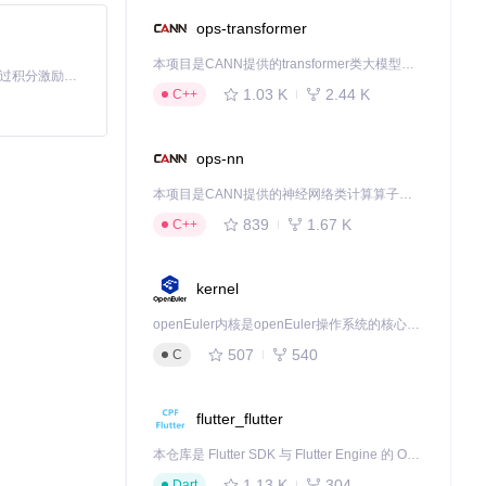
ops-transformer
本项目是CANN提供的transformer类大模型算子库，实现网络在NPU上加速计算。
「源启盛夏」暑期校园开发者成长计划旨在激活校园开源力量，通过积分激励、认证扶持、资源倾斜等形式，引导高校组织和开发者完成「入驻 — 建项目 — 做贡献 — 获认证 — 得资源」的完整闭环。无论你是想带领社团入驻平台的组织者，还是希望用代码贡献证明自己的开发者，都能在这里找到属于你的成长路径。
1.03 K
2.44 K
C++
ops-nn
本项目是CANN提供的神经网络类计算算子库，实现网络在NPU上加速计算。
839
1.67 K
C++
kernel
openEuler内核是openEuler操作系统的核心，既是系统性能与稳定性的基石，也是连接处理器、设备与服务的桥梁。
507
540
C
flutter_flutter
本仓库是 Flutter SDK 与 Flutter Engine 的 OpenHarmony 适配版本，由 CPF-Flutter 团队维护。开发者可使用熟悉的 Flutter 技术栈开发 OpenHarmony 应用，3.35.7 及以后的适配版本可基于本仓库源码构建支持 OpenHarmony 的 Flutter Engine。
1.13 K
304
Dart