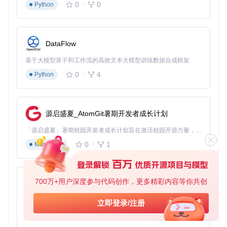
0
0
Python
操作时只需在侧边面板选择"技能"模块，然后在技能树界面进
行拖放和点击操作即可完成配置。
打造强力装备：从模板到成品的制作流程
DataFlow
物品编辑功能解决了"如何获取理想装备"的核心需求，通过以
基于大模型算子和工作流的高效文本大模型训练数据合成框架
下步骤可快速创建自定义装备：
0
4
Python
在侧边面板选择"物品栏"模块
点击"新建物品"按钮打开物品创建向导
从1000+物品模板中选择基础装备类型
源启盛夏_AtomGit暑期开发者成长计划
配置装备属性，包括：
魔法属性（如+400%增强伤害）
「源启盛夏」暑期校园开发者成长计划旨在激活校园开源力量，通过积分激励、认证扶持、资源倾斜等形式，引导高校组织和开发者完成「入驻 — 建项目 — 做贡献 — 获认证 — 得资源」的完整闭环。无论你是想带领社团入驻平台的组织者，还是希望用代码贡献证明自己的开发者，都能在这里找到属于你的成长路径。
孔数设置（用于符文镶嵌）
0
1
Markdown
耐久度和品质等级
点击"添加到物品栏"完成创建
小贴士
：物品属性设置需注意游戏版本兼容性，部分高级
700万+用户深度参与代码创作，更多精彩内容等你共创
属性在早期版本中可能无法正常生效。建议在创建前确认
py-xiaozhi
目标游戏版本支持的属性范围。
基于Python的Xiaozhi AI，适用于想要完整Xiaozhi体验而无需拥有专用硬件的用户。
立即登录/注册
实战应用：解决实际场景中的编辑难题
0
1
Python