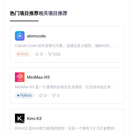
定制角色属性：打造专属能力体系
角色属性编辑是Diablo Edit最基础也最常用的功能。面对"如何
热门项目推荐
相关项目推荐
精准调整角色能力值"这一核心需求，工具提供了直观高效的
解决方案：
通过"文件→打开"加载
.d2s
角色存档
atomcode
在侧边面板选择"基础属性"模块
Claude Code 的开源替代方案。连接任意大模型，编辑代码，运行命令，自动验证 — 全自动执行。用 Rust 构建，极致性能。 ｜ An open-source alternative to Claude Code. Connect any LLM, edit code, run commands, and verify changes — autonomously. Built in Rust for speed. Get Started
在主编辑区域调整力量、敏捷、体力和能量数值
系统自动计算属性加成并实时更新界面显示
0
533
Rust
点击"应用"按钮确认修改
常见误区
：直接将属性值调至最大值可能导致游戏平衡问
题。建议根据职业特性合理分配属性点，例如法师应优先
MiniMax-H3
提升能量，而野蛮人则需重点加强体力。
MiniMax H3 是一个通用的全模态生成系统。它支持对由文本、图像、视频和音频组成的多模态上下文进行统一理解，并能生成分辨率高达 2K、时长可达 15 秒的带原生立体声音频的视频。得益于面向任务泛化的系统设计，H3 在预训练阶段就已具备广泛的多模态上下文理解与生成能力，能够出色地执行复杂的多模态指令。
构建技能配置：解锁职业全部潜力
0
0
Python
针对"如何快速配置理想技能组合"的用户痛点，Diablo Edit提
供了可视化技能树编辑功能：
技能解锁
：一键解锁全部技能节点，无需逐步升级
Kimi-K3
等级调整
：通过滑块或输入框精确设置各技能等级
重置功能
：支持一键重置所有技能点，重新规划 build
Kimi K3 是Kimi能力最强的模型：这是一个拥有 2.8 万亿参数的混合专家（MoE）模型，具备原生视觉理解能力，并支持 100 万 token 的上下文窗口。
效果预览
：实时显示技能等级对应的具体效果和加成