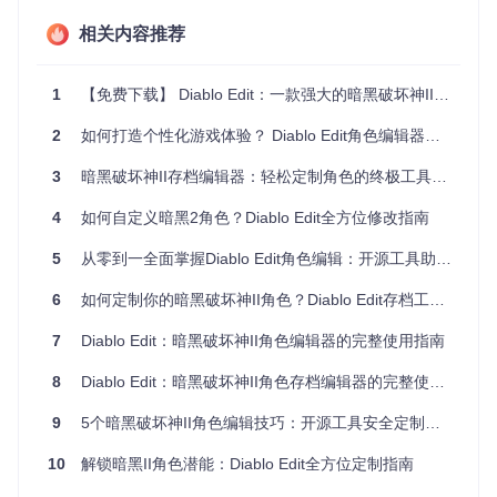
编译生成可执行文件
相关内容推荐
选择合适的编译配置（Debug/Release）
点击"生成"菜单下的"生成解决方案"
编译成功后在输出目录获取可执行文件
1
【免费下载】 Diablo Edit：一款强大的暗黑破坏神II角色编辑器
小贴士
：建议使用Visual Studio 2019或更高版本进行编
2
如何打造个性化游戏体验？ Diablo Edit角色编辑器全攻略
译，确保与项目的SDK版本兼容。编译前请检查项目属性
中的平台工具集设置。
3
暗黑破坏神II存档编辑器：轻松定制角色的终极工具指南
界面布局：认识编辑工具的控制面板
4
如何自定义暗黑2角色？Diablo Edit全方位修改指南
成功启动程序后，你将看到由四大功能区域组成的操作界面：
5
从零到一全面掌握Diablo Edit角色编辑：开源工具助力暗黑破坏神II角色数据修改
菜单栏
：提供文件操作、编辑功能和视图设置
侧边导航面板
：分类展示角色数据模块，包括属性、技能、
6
如何定制你的暗黑破坏神II角色？Diablo Edit存档工具全功能指南
物品和任务
7
主编辑区域
Diablo Edit：暗黑破坏神II角色编辑器的完整使用指南
：显示当前选中模块的详细编辑界面
状态栏
：显示当前操作状态和提示信息
8
Diablo Edit：暗黑破坏神II角色存档编辑器的完整使用指南
首次使用时，建议通过"帮助"菜单查看内置教程，快速熟悉各
区域的功能定位和操作逻辑。
9
5个暗黑破坏神II角色编辑技巧：开源工具安全定制指南
10
解锁暗黑II角色潜能：Diablo Edit全方位定制指南
核心功能：解决角色编辑的关键需求