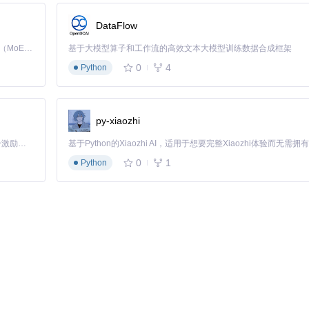
DataFlow
Kimi K3 是Kimi能力最强的模型：这是一个拥有 2.8 万亿参数的混合专家（MoE）模型，具备原生视觉理解能力，并支持 100 万 token 的上下文窗口。
基于大模型算子和工作流的高效文本大模型训练数据合成框架
0
4
Python
py-xiaozhi
「源启盛夏」暑期校园开发者成长计划旨在激活校园开源力量，通过积分激励、认证扶持、资源倾斜等形式，引导高校组织和开发者完成「入驻 — 建项目 — 做贡献 — 获认证 — 得资源」的完整闭环。无论你是想带领社团入驻平台的组织者，还是希望用代码贡献证明自己的开发者，都能在这里找到属于你的成长路径。
0
1
Python
）