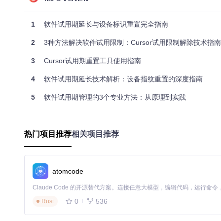
原理说明
：通过curl工具下载Bash脚本并管道执行，核心操作包
1
软件试用期延长与设备标识重置完全指南
2.2 可执行文件方案
克隆项目仓库：
2
3种方法解决软件试用限制：Cursor试用限制解除技术指南
git 
clone
cd
3
Cursor试用期重置工具使用指南
根据系统架构选择对应可执行文件：
4
软件试用期延长技术解析：设备指纹重置的深度指南
Windows:
cursor-reset-win.exe
macOS:
cursor-reset-macos
5
软件试用期管理的3个专业方法：从原理到实践
Linux:
cursor-reset-linux
执行程序：
# Linux系统示例
热门项目推荐
相关项目推荐
chmod
 +x cursor-reset-linux

atomcode
三、实施指南：版本兼容性与操作流程
3.1 版本兼容性检测
0
536
Rust
在执行重置前，建议先运行版本检测脚本确认兼容性：