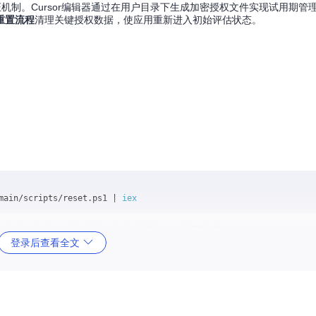
机制。Cursor编辑器通过在用户目录下生成加密授权文件实现试用期管
重置流程
清理关键授权数据，使应用重新进入初始评估状态。
main/scripts/reset.ps1 | 
iex
hod获取远程脚本，直接在内存中执行授权清理操作，主要清理
%APPDATA%/Cursor
登录后查看全文