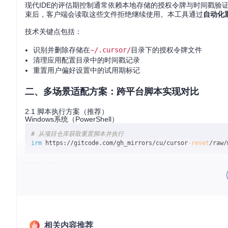
现代IDE的评估期控制通常依赖本地存储的授权令牌与时间戳验证
束后，客户端会读取这些文件拒绝继续使用。本工具通过
自动化
技术关键点包括：
识别并删除存储在
~/.cursor/
目录下的授权令牌文件
清理应用配置目录中的时间戳记录
重置用户偏好设置中的试用期标记
二、多场景适配方案：跨平台脚本实现对比
2.1 脚本执行方案（推荐）
Windows系统（PowerShell）
# 从项目仓库获取重置脚本并执行
irm
 https://gitcode.com/gh_mirrors/cu/cursor
-reset
/raw/
原理说明
：此命令通过PowerShell的Invoke-RestMet
件与配置缓存。
Unix系统（macOS/Linux）
# 从项目仓库获取重置脚本并执行
相关内容推荐