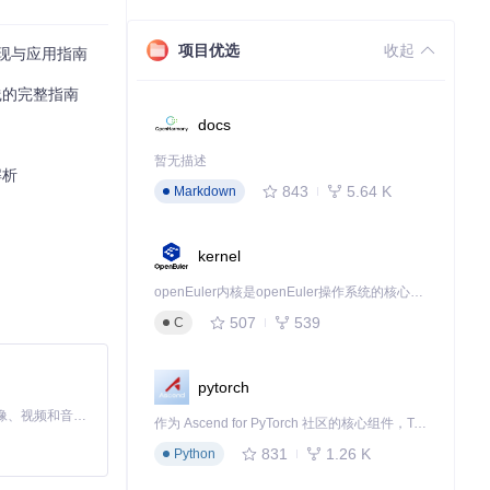
项目优选
收起
术实现与应用指南
践的完整指南
docs
暂无描述
解析
843
5.64 K
Markdown
kernel
openEuler内核是openEuler操作系统的核心，既是系统性能与稳定性的基石，也是连接处理器、设备与服务的桥梁。
507
539
C
pytorch
MiniMax H3 是一个通用的全模态生成系统。它支持对由文本、图像、视频和音频组成的多模态上下文进行统一理解，并能生成分辨率高达 2K、时长可达 15 秒的带原生立体声音频的视频。得益于面向任务泛化的系统设计，H3 在预训练阶段就已具备广泛的多模态上下文理解与生成能力，能够出色地执行复杂的多模态指令。
作为 Ascend for PyTorch 社区的核心组件，TorchNPU 是昇腾专为 PyTorch 打造的深度学习适配插件，使 PyTorch 框架能够直接调用昇腾 NPU，为开发者提供昇腾 AI 处理器的超强算力。
831
1.26 K
Python