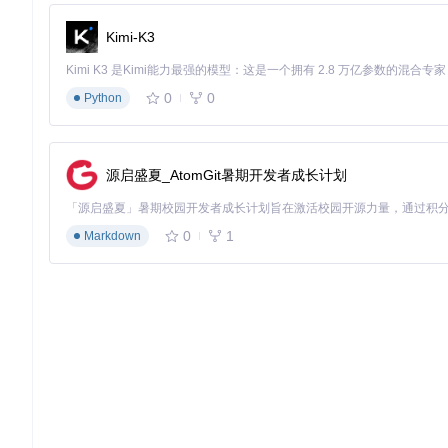
# 版本检测脚本（Bash示例）
Kimi-K3
CURSOR_VERSION=$(cursor --version | awk 
'{print $2}'
if
 [[ 
$CURSOR_VERSION
 == 
"44.11"
 ]]; 
then
echo
"版本兼容，可执行重置"
else
0
0
Python
echo
"不支持的版本：
$CURSOR_VERSION
，当前仅支持44.11版本"
exit
fi
源启盛夏_AtomGit暑期开发者成长计划
3.2 完整操作步骤
环境准备
0
1
Markdown
确保拥有文件系统操作权限（Unix系统可能需要sudo权限
关闭所有Cursor进程实例
临时禁用系统防火墙（部分安全软件可能拦截文件操作）
执行重置
根据系统选择对应执行方式（脚本或可执行文件）
观察终端输出，确认"授权数据清理完成"提示
验证结果