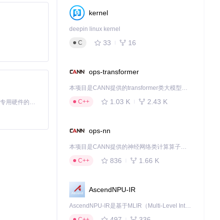
kernel
deepin linux kernel
33
16
C
ops-transformer
本项目是CANN提供的transformer类大模型算子库，实现网络在NPU上加速计算。
1.03 K
2.43 K
C++
基于Python的Xiaozhi AI，适用于想要完整Xiaozhi体验而无需拥有专用硬件的用户。
ops-nn
本项目是CANN提供的神经网络类计算算子库，实现网络在NPU上加速计算。
836
1.66 K
C++
AscendNPU-IR
AscendNPU-IR是基于MLIR（Multi-Level Intermediate Representation）构建的，面向昇腾亲和算子编译时使用的中间表示，提供昇腾完备表达能力，通过编译优化提升昇腾AI处理器计算效率，支持通过生态框架使能昇腾AI处理器与深度调优
497
336
C++