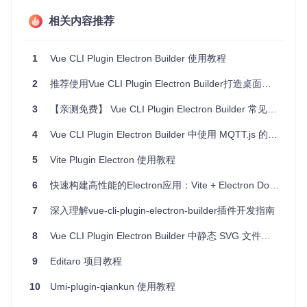
import
 { app, 
BrowserWindow
 } 
from
'electron'
相关内容推荐
import
 path 
from
'path'
;

let
mainWindow
: 
BrowserWindow
 | 
null
 = 
null
;

1
Vue CLI Plugin Electron Builder 使用教程
function
createWindow
(
) {

2
推荐使用Vue CLI Plugin Electron Builder打造桌面应用
  mainWindow = 
new
BrowserWindow
({

width
: 
800
,

3
【亲测免费】 Vue CLI Plugin Electron Builder 常见问题解决方案
height
: 
600
,

webPreferences
: {

4
Vue CLI Plugin Electron Builder 中使用 MQTT.js 的解决方案
preload
: path.
join
(__dirname, 
'preload.js'
),

    },

5
Vite Plugin Electron 使用教程
  });

6
快速构建高性能的Electron应用：Vite + Electron Doubleshot模板
  mainWindow.
loadURL
(
'http://localhost:8000'
);

7
深入理解vue-cli-plugin-electron-builder插件开发指南
  mainWindow.
on
(
'closed'
, 
() =>
 {

    mainWindow = 
null
;

8
Vue CLI Plugin Electron Builder 中静态 SVG 文件加载问题解析
  });

}

9
Editaro 项目教程
app.
on
(
'ready'
, createWindow);

10
Umi-plugin-qiankun 使用教程
app.
on
(
'window-all-closed'
, 
() =>
 {
