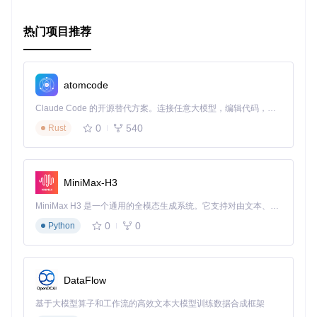
if
 (process.
platform
 !== 
'darwin'
) {

    app.
quit
();

热门项目推荐
  }

});

app.
on
(
'activate'
, 
() =>
 {

if
 (mainWindow === 
null
) {

atomcode
createWindow
();

Claude Code 的开源替代方案。连接任意大模型，编辑代码，运行命令，自动验证 — 全自动执行。用 Rust 构建，极致性能。 ｜ An open-source alternative to Claude Code. Connect any LLM, edit code, run commands, and verify changes — autonomously. Built in Rust for speed. Get Started
  }

0
540
Rust
渲染进程启动文件
src/renderer/app.tsx
是 React 应用的入口文件，负责初
始化 React 应用。以下是一个简单的示例：
MiniMax-H3
MiniMax H3 是一个通用的全模态生成系统。它支持对由文本、图像、视频和音频组成的多模态上下文进行统一理解，并能生成分辨率高达 2K、时长可达 15 秒的带原生立体声音频的视频。得益于面向任务泛化的系统设计，H3 在预训练阶段就已具备广泛的多模态上下文理解与生成能力，能够出色地执行复杂的多模态指令。
import
React
from
'react'
import
ReactDOM
from
'react-dom'
0
0
Python
import
 { 
ConfigProvider
 } 
from
'antd'
import
 zhCN 
from
'antd/lib/locale/zh_CN'
import
App
from
'./App'
;

DataFlow
ReactDOM
.
render
(

<
ConfigProvider
locale
=
{zhCN}
>
基于大模型算子和工作流的高效文本大模型训练数据合成框架
<
App
 />