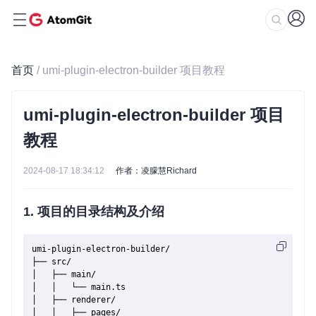
首页
/ umi-plugin-electron-builder 项目教程
umi-plugin-electron-builder 项目
教程
2024-08-17 18:34:12
作者：凌朦慧Richard
1. 项目的目录结构及介绍
umi-plugin-electron-builder/

├── src/

│   ├── main/

│   │   └── main.ts

│   ├── renderer/

│   │   ├── pages/
