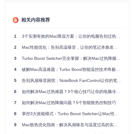
核心价值：为什么要控制Turbo Boost功能？
相关内容推荐
解析：温度与性能的博弈平衡
Turbo Boost就像汽车的"运动模式"，需要时能瞬间提升动力，
1
3个实测有效的Mac降温方案：让你的电脑告别过热卡顿
但持续使用会导致发动机过热。通过智能管理这一功能，你将
获得：
2
Mac性能优化：告别高温噪音，让你的笔记本焕发新生
温度改善
：从日常78°C降至55°C，减少30%散热压力
3
Turbo Boost Switcher完全掌握：解决Mac过热降频的7个创新方法
性能稳定
：避免因过热导致的CPU降频，保持持续工作效率
硬件保护
：降低主板元件长期处于高温环境下的老化速度
4
破解Mac高温难题：Turbo Boost智能温控技术终极解决方案
续航延长
：减少不必要的性能消耗，单次充电多使用1.5小
时
5
告别风扇噪音困扰：NoteBook FanControl让你的笔记本静如耳语
实施路径：从零开始的Turbo Boost管理方案
6
如何解决Mac过热难题？3个核心技巧让你的电脑冷静运行
准备：5分钟完成工具部署
7
如何解决Mac过热降频问题？5个智能散热控制技巧
✓ 首先克隆项目仓库：
git clone https://gitcode.com/
8
掌控3大效能模式：Turbo Boost Switcher让Mac性能与散热完美平衡
gh_mirrors/tu/Turbo-Boost-Switcher
✓ 进入项目目
录，找到"Turbo Boost Disabler"文件夹 ✓ 将"Turbo Boost Sw
9
Mac散热优化指南：解决风扇噪音与温度过高的实用方案
itcher.app"拖拽至应用程序文件夹 ✓ 首次启动时允许系统安全
设置中的开发者权限