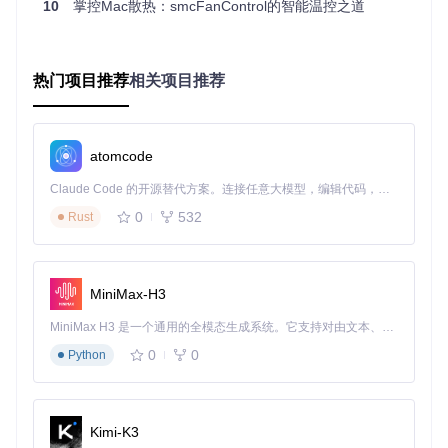
10
掌控Mac散热：smcFanControl的智能温控之道
配置：系统扩展授权步骤
当系统提示"系统软件被阻止"时，按以下步骤操作：
热门项目推荐
相关项目推荐
![macOS系统扩展授权设置界面](https://raw.gitcode.com/gh_
mirrors/tu/Turbo-Boost-Switcher/raw/454c18986d1759a459
8651c1bc160f9e15287590/Turbo Boost Disabler/HELP.rtfd/t
n2459_approval.png?utm_source=gitcode_repo_files)
atomcode
打开"系统偏好设置" → "安全性与隐私"
Claude Code 的开源替代方案。连接任意大模型，编辑代码，运行命令，自动验证 — 全自动执行。用 Rust 构建，极致性能。 ｜ An open-source alternative to Claude Code. Connect any LLM, edit code, run commands, and verify changes — autonomously. Built in Rust for speed. Get Started
点击左下角锁形图标解锁设置（需管理员密码）
0
532
Rust
在"通用"标签页中找到"系统软件来自开发者..."提示
点击"允许"按钮授权内核扩展运行
重启应用使设置生效
MiniMax-H3
⚠️ 注意：macOS Sierra及以上版本需要先将应用移至应用程
序文件夹才能完成授权
MiniMax H3 是一个通用的全模态生成系统。它支持对由文本、图像、视频和音频组成的多模态上下文进行统一理解，并能生成分辨率高达 2K、时长可达 15 秒的带原生立体声音频的视频。得益于面向任务泛化的系统设计，H3 在预训练阶段就已具备广泛的多模态上下文理解与生成能力，能够出色地执行复杂的多模态指令。
0
0
Python
场景适配：不同设备的定制化方案
笔记本用户：移动办公的温度控制
对于MacBook用户，建议：
Kimi-K3