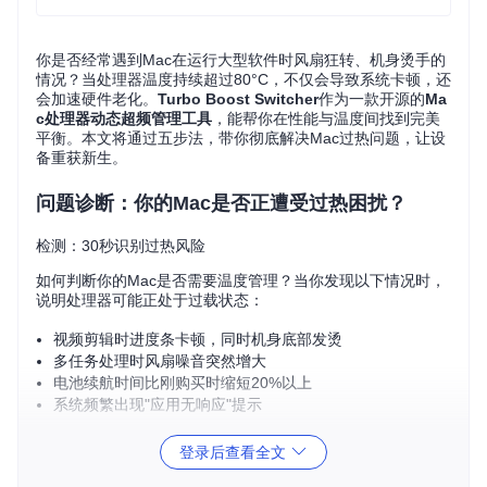
你是否经常遇到Mac在运行大型软件时风扇狂转、机身烫手的
情况？当处理器温度持续超过80°C，不仅会导致系统卡顿，还
会加速硬件老化。
Turbo Boost Switcher
作为一款开源的
Ma
c处理器动态超频管理工具
，能帮你在性能与温度间找到完美
平衡。本文将通过五步法，带你彻底解决Mac过热问题，让设
备重获新生。
问题诊断：你的Mac是否正遭受过热困扰？
检测：30秒识别过热风险
如何判断你的Mac是否需要温度管理？当你发现以下情况时，
说明处理器可能正处于过载状态：
视频剪辑时进度条卡顿，同时机身底部发烫
多任务处理时风扇噪音突然增大
电池续航时间比刚购买时缩短20%以上
系统频繁出现"应用无响应"提示
这些现象的根源往往是
Turbo Boost（处理器动态超频技术）
登录后查看全文
的持续启用。这项技术虽能短暂提升性能，但会使CPU温度骤
升，长期使用可能导致主板元件老化。