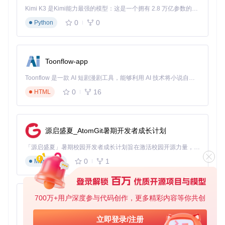
启用"电池保护模式"：在电量低于20%时自动禁用Turbo Bo
Kimi K3 是Kimi能力最强的模型：这是一个拥有 2.8 万亿参数的混合专家（MoE）模型，具备原生视觉理解能力，并支持 100 万 token 的上下文窗口。
ost
0
0
Python
配合散热支架使用：提升底部进风量，增强散热效果
设置"电源适配器模式"：仅在连接电源时启用Turbo Boost
台式机用户：性能与安静的平衡
Toonflow-app
iMac或Mac mini用户可采用：
Toonflow 是一款 AI 短剧漫剧工具，能够利用 AI 技术将小说自动转化为剧本，并结合 AI 生成的图片和视频，实现高效的短剧创作。借助 Toonflow，可以轻松完成从文字到影像的全流程，让短剧制作变得更加智能与便捷。
自定义温度阈值：当CPU温度超过70°C时自动禁用超频
0
16
夜间模式设置：22:00至次日8:00自动切换至静音模式
HTML
定期清理内部灰尘：确保散热片和风扇的有效工作
工作站用户：专业任务的智能调度
Mac Pro用户处理视频渲染等重任务时：
源启盛夏_AtomGit暑期开发者成长计划
创建应用配置文件：为Final Cut Pro等专业软件单独设置Tu
「源启盛夏」暑期校园开发者成长计划旨在激活校园开源力量，通过积分激励、认证扶持、资源倾斜等形式，引导高校组织和开发者完成「入驻 — 建项目 — 做贡献 — 获认证 — 得资源」的完整闭环。无论你是想带领社团入驻平台的组织者，还是希望用代码贡献证明自己的开发者，都能在这里找到属于你的成长路径。
rbo Boost规则
0
1
Markdown
启用温度预警：当核心温度超过85°C时发送通知
配置定时休息：每小时自动禁用Turbo Boost5分钟，让处理
器降温
700万+用户深度参与代码创作，更多精彩内容等你共创
AionUi
进阶技巧：从基础设置到专业优化
免费、本地、开源的 24/7 全天候 Cowork 应用，以及适用于 Gemini CLI、Claude Code、Codex、OpenCode、Qwen Code、Goose CLI、Auggie 等的 OpenClaw | 🌟 喜欢就点star吧
立即登录/注册