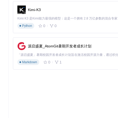
Kimi-K3
apply 
plugin:
'com.android.application'
android {

    compileSdkVersion XX

0
0
Python
    defaultConfig {

        applicationId 
"com.example.simplekeystoreapp"
        minSdkVersion XX

        targetSdkVersion XX

源启盛夏_AtomGit暑期开发者成长计划
        versionCode XX

        versionName 
"XX.XX"
    }

    buildTypes {

0
1
Markdown
        release {

            ...

        }

    }

}

dependencies {

    implementation 
'androidx.appcompat:appcompat:XX.XX.
// 添加其他必要的库依赖
(b) build.gradle (Project)