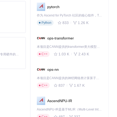
pytorch
作为 Ascend for PyTorch 社区的核心组件，TorchNPU 是昇腾专为 PyTorch 打造的深度学习适配插件，使 PyTorch 框架能够直接调用昇腾 NPU，为开发者提供昇腾 AI 处理器的超强算力。
833
1.26 K
Python
ops-transformer
本项目是CANN提供的transformer类大模型算子库，实现网络在NPU上加速计算。
1.03 K
2.43 K
C++
基于Python的Xiaozhi AI，适用于想要完整Xiaozhi体验而无需拥有专用硬件的用户。
ops-nn
本项目是CANN提供的神经网络类计算算子库，实现网络在NPU上加速计算。
837
1.67 K
C++
AscendNPU-IR
AscendNPU-IR是基于MLIR（Multi-Level Intermediate Representation）构建的，面向昇腾亲和算子编译时使用的中间表示，提供昇腾完备表达能力，通过编译优化提升昇腾AI处理器计算效率，支持通过生态框架使能昇腾AI处理器与深度调优
497
337
C++