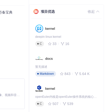
项目优选
收起
的必备宝典
kernel
deepin linux kernel
33
16
C
docs
暂无描述
843
5.64 K
Markdown
kernel
MiniMax H3 是一个通用的全模态生成系统。它支持对由文本、图像、视频和音频组成的多模态上下文进行统一理解，并能生成分辨率高达 2K、时长可达 15 秒的带原生立体声音频的视频。得益于面向任务泛化的系统设计，H3 在预训练阶段就已具备广泛的多模态上下文理解与生成能力，能够出色地执行复杂的多模态指令。
openEuler内核是openEuler操作系统的核心，既是系统性能与稳定性的基石，也是连接处理器、设备与服务的桥梁。
507
539
C