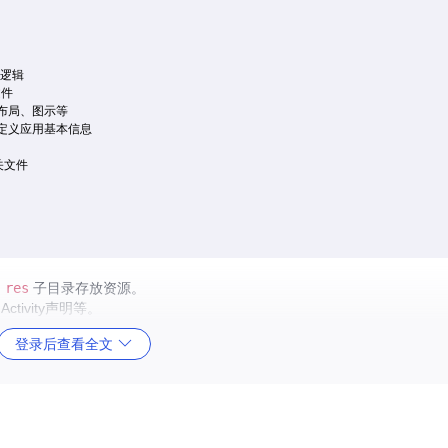
要逻辑

件

包括布局、图示等

文件，定义应用基本信息

关文件

和
res
子目录存放资源。
ivity声明等。
登录后查看全文
yourpackagename
下的某个特定类，通常命名为
MainActivity.java
执行的基本逻辑，初始化UI，以及可能的密钥库操作的调用。