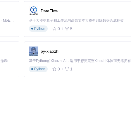
DataFlow
Kimi K3 是Kimi能力最强的模型：这是一个拥有 2.8 万亿参数的混合专家（MoE）模型，具备原生视觉理解能力，并支持 100 万 token 的上下文窗口。
基于大模型算子和工作流的高效文本大模型训练数据合成框架
0
5
Python
py-xiaozhi
「源启盛夏」暑期校园开发者成长计划旨在激活校园开源力量，通过积分激励、认证扶持、资源倾斜等形式，引导高校组织和开发者完成「入驻 — 建项目 — 做贡献 — 获认证 — 得资源」的完整闭环。无论你是想带领社团入驻平台的组织者，还是希望用代码贡献证明自己的开发者，都能在这里找到属于你的成长路径。
0
1
Python
XX'