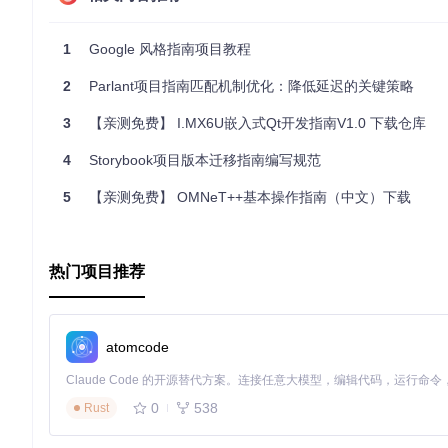
// 假设的启动文件框架
package
 com.example.simplekeystoreapp;

1
Google 风格指南项目教程
import
2
Parlant项目指南匹配机制优化：降低延迟的关键策略
import
 android.os.Bundle;

3
【亲测免费】 I.MX6U嵌入式Qt开发指南V1.0 下载仓库
public
class
MainActivity
extends
AppCompatActivity
 {

@Override
4
Storybook项目版本迁移指南编写规范
protected
void
onCreate
(Bundle savedInstanceState)
 
super
.onCreate(savedInstanceState);

5
【亲测免费】 OMNeT++基本操作指南（中文）下载
        setContentView(R.layout.activity_main);

// 初始化和密钥库相关的操作可能在此处进行
    }

热门项目推荐
请注意，实际的启动文件可能会根据项目需求有所不同，上述仅
atomcode
3. 项目的配置文件介绍
(a) build.gradle (Module: app)
0
538
Rust
这是控制单个应用模块构建的脚本，包含依赖管理、编译设置等