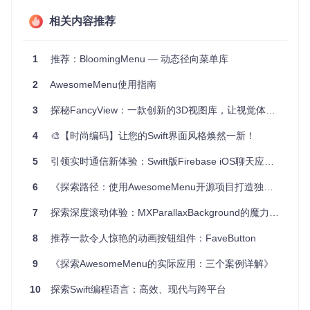
相关内容推荐
高度可定制化
：支持弧线和直线两种扩散模式，以及各种
动画参数设置，包括旋转角度、半径变化和动画时长等。
易用性
：通过简单的API集成，只需要几行代码就能在项目
1
推荐：BloomingMenu — 动态径向菜单库
中启用SDiffuseMenu，同时也支持CocoaPods安装。
强大支持
：包含了详细的使用示例和源码解析，让开发者
2
AwesomeMenu使用指南
更易理解并进行二次开发。
跨平台兼容
：支持Swift 5.0，确保与最新iOS版本的兼容
3
探秘FancyView：一款创新的3D视图库，让视觉体验升级
性。
4
🎨【时尚编码】让您的Swift界面风格焕然一新！
总之，SDiffuseMenu凭借其丰富特性和直观易用的API，无疑
是提升您的应用交互体验的一个理想选择。不论是想为您的新
5
引领实时通信新体验：Swift版Firebase iOS聊天应用模板 - 现代化信使克隆
项目增加亮点，还是寻找现有应用的升级方案，SDiffuseMen
u都值得您尝试。立即行动，让您的应用焕发出不一样的魅力
6
《探索路径：使用AwesomeMenu开源项目打造独特菜单》
吧！
7
探索深度滚动体验：MXParallaxBackground的魔力之旅
8
推荐一款令人惊艳的动画按钮组件：FaveButton
9
《探索AwesomeMenu的实际应用：三个案例详解》
10
探索Swift编程语言：高效、现代与跨平台