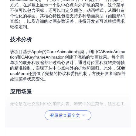
方式，在屏幕上显示一个以中心点向外扩散的菜单。这个菜单
不仅可以包含图标，还可以自定义颜色、动画样式，从而打造
个性化的界面。其核心特性包括支持多种动画类型（如圆形和
直线），以及详细的动画参数调整，使得开发者可以根据需求
轻松定制。
技术分析
该项目基于Apple的Core Animation框架，利用CABasicAnima
tion和CAKeyframeAnimation创建了流畅的动画效果。每个菜
单项的展开和收缩都经过精心设计，通过对位置和旋转关键帧
的精准控制，实现了从中心点向外的扩散和回归。此外，SDiff
useMenu还提供了完整的协议和委托机制，方便开发者追踪并
处理菜单状态变化。
应用场景
无论是在社交应用中的消息列表、游戏中的主菜单，还是在工
具应用中的隐藏功能入口，SDiffuseMenu都能完美融入，并
带来视觉上的惊喜。用户只需轻触中心按钮，即可激活隐藏的
登录后查看全文
菜单，这种互动方式既直观又趣味盎然。
项目特点