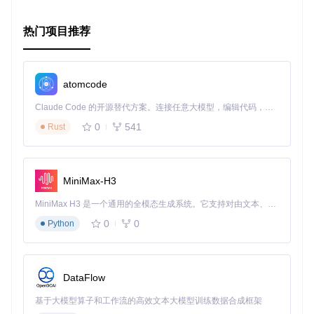
热门项目推荐
atomcode
Claude Code 的开源替代方案。连接任意大模型，编辑代码，运行命令，自动验证 — 全自动执行。用 Rust 构建，极致性能。 ｜ An open-source alternative to Claude Code. Connect any LLM, edit code, run commands, and verify changes — autonomously. Built in Rust for speed. Get Started
0
541
Rust
MiniMax-H3
MiniMax H3 是一个通用的全模态生成系统。它支持对由文本、图像、视频和音频组成的多模态上下文进行统一理解，并能生成分辨率高达 2K、时长可达 15 秒的带原生立体声音频的视频。得益于面向任务泛化的系统设计，H3 在预训练阶段就已具备广泛的多模态上下文理解与生成能力，能够出色地执行复杂的多模态指令。
0
0
Python
DataFlow
基于大模型算子和工作流的高效文本大模型训练数据合成框架