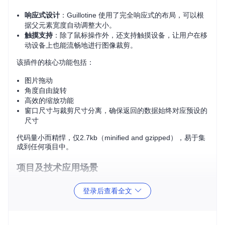
响应式设计
：Guillotine 使用了完全响应式的布局，可以根
据父元素宽度自动调整大小。
触摸支持
：除了鼠标操作外，还支持触摸设备，让用户在移
动设备上也能流畅地进行图像裁剪。
该插件的核心功能包括：
图片拖动
角度自由旋转
高效的缩放功能
窗口尺寸与裁剪尺寸分离，确保返回的数据始终对应预设的
尺寸
代码量小而精悍，仅2.7kb（minified and gzipped），易于集
成到任何项目中。
项目及技术应用场景
社交媒体网站
：用户上传照片时，可以自定义显示的头像或
登录后查看全文
封面区域。
在线相册
：提供更灵活的图片编辑工具，让用户体验提升。
电子商务平台
：商品图片裁剪，以展示最吸引人的部分。