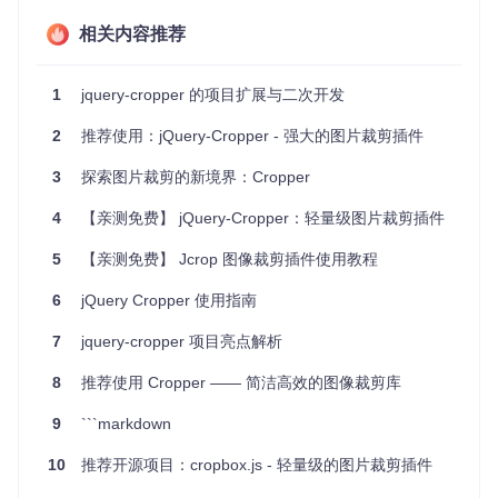
图像处理应用
：作为前端预处理工具，为服务器减轻负担。
相关内容推荐
项目特点
1
jquery-cropper 的项目扩展与二次开发
轻量级
：代码量小，加载快速，对页面性能影响极低。
全面兼容
：支持包括IE8在内的多种浏览器以及触屏设备。
2
推荐使用：jQuery-Cropper - 强大的图片裁剪插件
灵活性高
：提供完整的API接口，方便开发者自定义界面和
交互逻辑。
3
探索图片裁剪的新境界：Cropper
数据管理
：提供实时数据更新和回调机制，方便与后端进
行通信。
4
【亲测免费】 jQuery-Cropper：轻量级图片裁剪插件
响应式设计
：无论屏幕大小，都能保持良好的视觉效果。
5
【亲测免费】 Jcrop 图像裁剪插件使用教程
为了体验这个插件的魅力，你可以访问
演示页面
，尝试一下其
简便的操作。
6
jQuery Cropper 使用指南
结语
7
jquery-cropper 项目亮点解析
8
推荐使用 Cropper —— 简洁高效的图像裁剪库
对于任何需要图片裁剪功能的项目，jQuery Guillotine 是一个
理想的解决方案。其优秀的响应式设计和广泛的支持范围，使
9
```markdown
得它可以轻松应对各种场景。现在就开始将这个插件加入你的
项目吧，让你的用户享受更加便捷的图像裁剪体验。
10
推荐开源项目：cropbox.js - 轻量级的图片裁剪插件