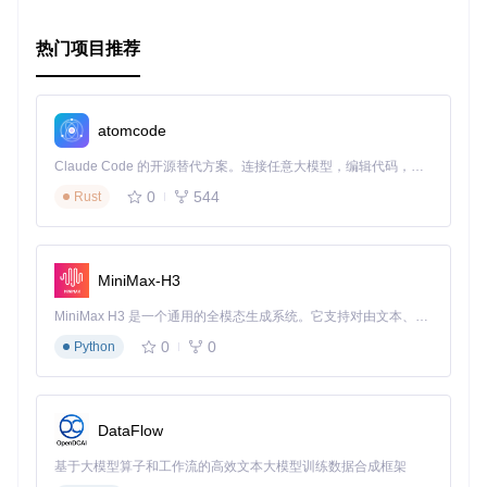
热门项目推荐
atomcode
Claude Code 的开源替代方案。连接任意大模型，编辑代码，运行命令，自动验证 — 全自动执行。用 Rust 构建，极致性能。 ｜ An open-source alternative to Claude Code. Connect any LLM, edit code, run commands, and verify changes — autonomously. Built in Rust for speed. Get Started
0
544
Rust
MiniMax-H3
MiniMax H3 是一个通用的全模态生成系统。它支持对由文本、图像、视频和音频组成的多模态上下文进行统一理解，并能生成分辨率高达 2K、时长可达 15 秒的带原生立体声音频的视频。得益于面向任务泛化的系统设计，H3 在预训练阶段就已具备广泛的多模态上下文理解与生成能力，能够出色地执行复杂的多模态指令。
0
0
Python
DataFlow
基于大模型算子和工作流的高效文本大模型训练数据合成框架