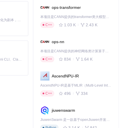
ops-transformer
本项目是CANN提供的transformer类大模型算子库，实现网络在NPU上加速计算。
Toonflow 是一款 AI 短剧漫剧工具，能够利用 AI 技术将小说自动转化为剧本，并结合 AI 生成的图片和视频，实现高效的短剧创作。借助 Toonflow，可以轻松完成从文字到影像的全流程，让短剧制作变得更加智能与便捷。
1.03 K
2.43 K
C++
ops-nn
本项目是CANN提供的神经网络类计算算子库，实现网络在NPU上加速计算。
834
1.64 K
C++
免费、本地、开源的 24/7 全天候 Cowork 应用，以及适用于 Gemini CLI、Claude Code、Codex、OpenCode、Qwen Code、Goose CLI、Auggie 等的 OpenClaw | 🌟 喜欢就点star吧
AscendNPU-IR
AscendNPU-IR是基于MLIR（Multi-Level Intermediate Representation）构建的，面向昇腾亲和算子编译时使用的中间表示，提供昇腾完备表达能力，通过编译优化提升昇腾AI处理器计算效率，支持通过生态框架使能昇腾AI处理器与深度调优
496
334
C++
jiuwenswarm
JiuwenSwarm 是一款基于openJiuwen开发的智能AI Agent，它能够将大语言模型的强大能力，通过你日常使用的各类通讯应用，直接延伸至你的指尖。
3.14 K
842
Python