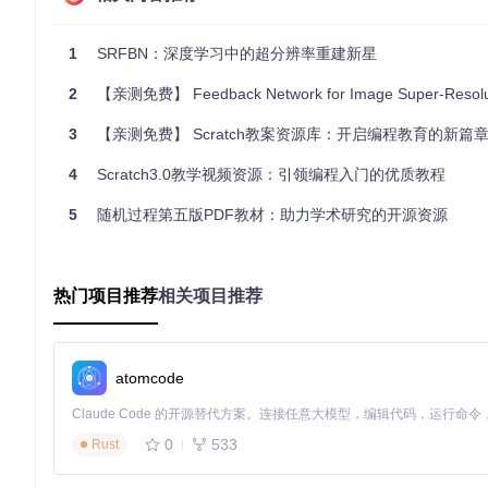
models/
: 包含模型的定义和实现。
scripts/
: 包含训练和测试的脚本。
utils/
: 包含一些通用的工具函数。
1
SRFBN：深度学习中的超分辨率重建新星
README.md
: 项目说明文档。
requirements.txt
: 项目依赖的Python包列表。
2
【亲测免费】 Feedback Network for Image Super-Resolution - SRFB
2. 项目的启动文件介绍
3
【亲测免费】 Scratch教案资源库：开启编程教育的新篇
4
Scratch3.0教学视频资源：引领编程入门的优质教程
训练脚本
scripts/train.py
是项目的训练启动文件。通过运行该脚本，
5
随机过程第五版PDF教材：助力学术研究的开源资源
测试脚本
热门项目推荐
相关项目推荐
scripts/test.py
是项目的测试启动文件。通过运行该脚本，
atomcode
3. 项目的配置文件介绍
0
533
Rust
训练配置文件