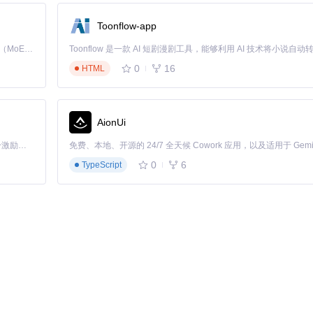
参数，如数据集路径、模型参数、优化器参数等。
Toonflow-app
Kimi K3 是Kimi能力最强的模型：这是一个拥有 2.8 万亿参数的混合专家（MoE）模型，具备原生视觉理解能力，并支持 100 万 token 的上下文窗口。
0
16
HTML
AionUi
「源启盛夏」暑期校园开发者成长计划旨在激活校园开源力量，通过积分激励、认证扶持、资源倾斜等形式，引导高校组织和开发者完成「入驻 — 建项目 — 做贡献 — 获认证 — 得资源」的完整闭环。无论你是想带领社团入驻平台的组织者，还是希望用代码贡献证明自己的开发者，都能在这里找到属于你的成长路径。
0
6
TypeScript