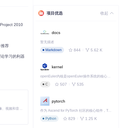
项目优选
收起
ject 2010
docs
暂无描述
件推荐
844
5.62 K
Markdown
理论学习的利器
kernel
openEuler内核是openEuler操作系统的核心，既是系统性能与稳定性的基石，也是连接处理器、设备与服务的桥梁。
507
535
C
pytorch
MiniMax H3 是一个通用的全模态生成系统。它支持对由文本、图像、视频和音频组成的多模态上下文进行统一理解，并能生成分辨率高达 2K、时长可达 15 秒的带原生立体声音频的视频。得益于面向任务泛化的系统设计，H3 在预训练阶段就已具备广泛的多模态上下文理解与生成能力，能够出色地执行复杂的多模态指令。
作为 Ascend for PyTorch 社区的核心组件，TorchNPU 是昇腾专为 PyTorch 打造的深度学习适配插件，使 PyTorch 框架能够直接调用昇腾 NPU，为开发者提供昇腾 AI 处理器的超强算力。
829
1.25 K
Python