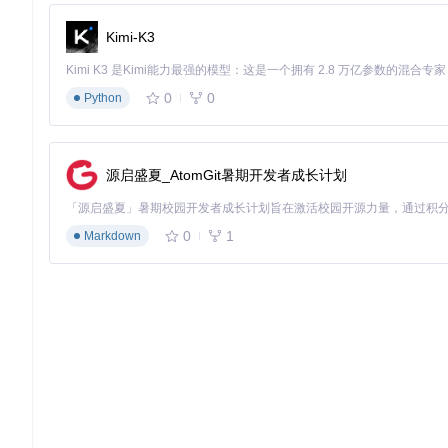
config/train_SRFBN.json
包含了训练过程中所需的各项配置
Kimi-K3
{
"datasets"
:
{
0
0
Python
"train"
:
{
"name"
:
"DIV2K"
,
"mode"
:
"LRHR"
,
"dataroot_LR"
:
"path_to_LR_images"
,
源启盛夏_AtomGit暑期开发者成长计划
"dataroot_HR"
:
"path_to_HR_images"
}
,
"test"
:
{
0
1
"name"
:
"Set5"
,
Markdown
"mode"
:
"LRHR"
,
"dataroot_LR"
:
"path_to_LR_test_images"
,
"dataroot_HR"
:
"path_to_HR_test_images"
}
}
,
"network_G"
:
{
"which_model_G"
:
"SRFBN"
,
"in_nc"
:
3
,
"out_nc"
:
3
,
"nf"
:
64
,
"nb"
:
4
,