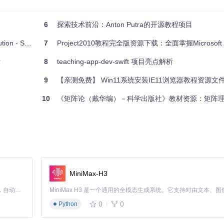
6
探索技术前沿：Anton Putra的开源教程项目
N_CVPR19
7
Project2010教程完全版资源下载：全面掌握Microsoft Pro
章
8
teaching-app-dev-swift 项目亮点解析
9
【亲测免费】 Win11系统安装IE11浏览器教程资源文
可以开始训练模型。
10
《矩阵论（戴华编）－科学出版社》教材资源：矩阵
可以对训练好的模型进行测试。
MiniMax-H3
Claude Code 的开源替代方案。连接任意大模型，编辑代码，运行命令，自动验证 — 全自动执行。用 Rust 构建，极致性能。 ｜ An open-source alternative to Claude Code. Connect any LLM, edit code, run commands, and verify changes — autonomously. Built in Rust for speed. Get Started
0
0
Python