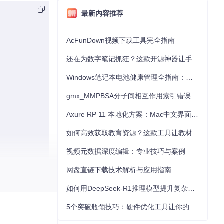
最新内容推荐
AcFunDown视频下载工具完全指南
还在为数字笔记抓狂？这款开源神器让手写批注效率提升300%
Windows笔记本电池健康管理全指南：从根源解决电池损耗问题
gmx_MMPBSA分子间相互作用索引错误的深度诊断与解决
Axure RP 11 本地化方案：Mac中文界面优化与原型设计工具汉化全指南
如何高效获取教育资源？这款工具让教材下载效率提升80%
视频元数据深度编辑：专业技巧与案例
网盘直链下载技术解析与应用指南
如何用DeepSeek-R1推理模型提升复杂任务解决能力：完整指南
5个突破瓶颈技巧：硬件优化工具让你的电脑性能提升30%