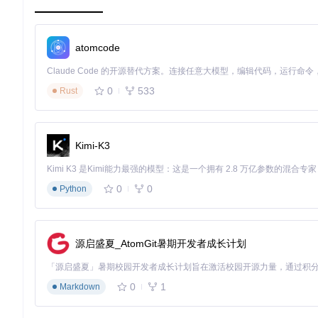
任务管理工具通过维护任务列表，确保代理不会遗漏任何步骤，
理保持工作的连续性和一致性。
atomcode
任务管理工具源码：
agents/s03_todo_write.py
子代理机制：功能专一的任务执行者 🤖
0
533
Rust
子代理机制是项目的核心创新点之一，允许主代理根据任务类型创建
(code)和规划型(plan)，每种类型具有不同的工具集和应用场景
探索型子代理专注于代码搜索和分析，只能使用有限的工具集；
Kimi-K3
成实现策略和计划，不进行实际修改。这种分类使得代理能够根
子代理机制源码：
agents/s04_subagent.py
0
0
Python
图1：AI代理循环流程示意图，展示了代理通过循环调用模型和
多智能体协作：团队化的AI开发模式 👥
源启盛夏_AtomGit暑期开发者成长计划
多智能体协作模块引入了Agent Teams概念，通过文件系
编码者(Coder)和审查者(Reviewer)，它们通过基于文件的邮
0
1
Markdown
这种团队协作模式模拟了人类软件开发团队的工作方式，领导代
种分工协作，复杂项目可以被分解为多个子任务，由不同的专业