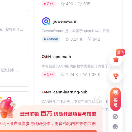
496
335
C++
要，它能帮助代
jiuwenswarm
MiniMax H3 是一个通用的全模态生成系统。它支持对由文本、图像、视频和音频组成的多模态上下文进行统一理解，并能生成分辨率高达 2K、时长可达 15 秒的带原生立体声音频的视频。得益于面向任务泛化的系统设计，H3 在预训练阶段就已具备广泛的多模态上下文理解与生成能力，能够出色地执行复杂的多模态指令。
JiuwenSwarm 是一款基于openJiuwen开发的智能AI Agent，它能够将大语言模型的强大能力，通过你日常使用的各类通讯应用，直接延伸至你的指尖。
3.14 K
842
Python
ore)、编码型
邀请
代理则专注于生
ops-math
。
本项目是CANN提供的数学类基础计算算子库，实现网络在NPU上加速计算。
Toonflow 是一款 AI 短剧漫剧工具，能够利用 AI 技术将小说自动转化为剧本，并结合 AI 生成的图片和视频，实现高效的短剧创作。借助 Toonflow，可以轻松完成从文字到影像的全流程，让短剧制作变得更加智能与便捷。
1.24 K
1.35 K
C++
cann-learning-hub
客
CANN 学习中心仓，支持在线互动运行、边学边练，提供教程、示例与优化方案，一站式助力昇腾开发者快速上手。
的工作代理，如
服
740
377
Jupyter Notebook
免费、本地、开源的 24/7 全天候 Cowork 应用，以及适用于 Gemini CLI、Claude Code、Codex、OpenCode、Qwen Code、Goose CLI、Auggie 等的 OpenClaw | 🌟 喜欢就点star吧
量控制。通过这
00万+用户深度参与代码创作，更多精彩内容等你共创
kernel