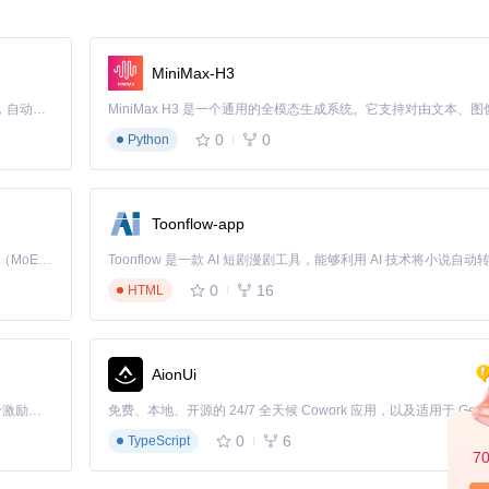
并能清晰地展示当前工作进度。对于多步骤的开发任务，这一功能尤为重
MiniMax-H3
Claude Code 的开源替代方案。连接任意大模型，编辑代码，运行命令，自动验证 — 全自动执行。用 Rust 构建，极致性能。 ｜ An open-source alternative to Claude Code. Connect any LLM, edit code, run commands, and verify changes — autonomously. Built in Rust for speed. Get Started
0
0
Python
具有隔离上下文的子代理。目前支持三种主要子代理类型：探索型(expl
。
编码型子代理拥有全功能工具访问权限，用于实际的代码实现；规划型子
Toonflow-app
据任务需求灵活选择合适的子代理类型，提高了任务执行的效率和安全性
Kimi K3 是Kimi能力最强的模型：这是一个拥有 2.8 万亿参数的混合专家（MoE）模型，具备原生视觉理解能力，并支持 100 万 token 的上下文窗口。
0
16
HTML
工具执行任务的基本流程
AionUi
统实现的邮箱机制，使多个代理能够协同工作。团队中包含领导代理和不同角色
箱进行异步通信。
「源启盛夏」暑期校园开发者成长计划旨在激活校园开源力量，通过积分激励、认证扶持、资源倾斜等形式，引导高校组织和开发者完成「入驻 — 建项目 — 做贡献 — 获认证 — 得资源」的完整闭环。无论你是想带领社团入驻平台的组织者，还是希望用代码贡献证明自己的开发者，都能在这里找到属于你的成长路径。
0
6
TypeScript
理负责任务分配和协调，工作代理负责具体任务的执行，审查代理负责质
7
代理并行处理，大大提高了开发效率。