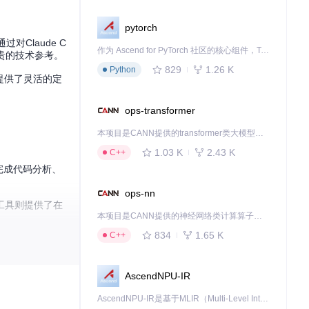
pytorch
对Claude C
作为 Ascend for PyTorch 社区的核心组件，TorchNPU 是昇腾专为 PyTorch 打造的深度学习适配插件，使 PyTorch 框架能够直接调用昇腾 NPU，为开发者提供昇腾 AI 处理器的超强算力。
宝贵的技术参考。
829
1.26 K
Python
提供了灵活的定
ops-transformer
本项目是CANN提供的transformer类大模型算子库，实现网络在NPU上加速计算。
1.03 K
2.43 K
C++
完成代码分析、
ops-nn
工具则提供了在
本项目是CANN提供的神经网络类计算算子库，实现网络在NPU上加速计算。
834
1.65 K
C++
AscendNPU-IR
条理地处理复杂
AscendNPU-IR是基于MLIR（Multi-Level Intermediate Representation）构建的，面向昇腾亲和算子编译时使用的中间表示，提供昇腾完备表达能力，通过编译优化提升昇腾AI处理器计算效率，支持通过生态框架使能昇腾AI处理器与深度调优