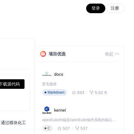
登录
注册
项目优选
收起
docs
下载源代码
暂无描述
843
5.62 K
Markdown
kernel
openEuler内核是openEuler操作系统的核心，既是系统性能与稳定性的基石，也是连接处理器、设备与服务的桥梁。
该项目通过模块化工
507
537
C